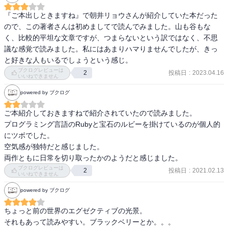
『ご本出しときますね』で朝井リョウさんが紹介していた本だった
ので、この著者さんは初めましてで読んでみました。山も谷もな
く、比較的平坦な文章ですが、つまらないという訳ではなく、不思
議な感覚で読みました。私にはあまりハマりませんでしたが、きっ
と好きな人もいるでしょうという感じ。
ブクログレビューは
投稿日
:
2023.04.16
2
いいねできません
powered by ブクログ
ご本紹介しておきますねで紹介されていたので読みました。

プログラミング言語のRubyと宝石のルビーを掛けているのが個人的
にツボでした。

空気感が独特だと感じました。

両作ともに日常を切り取ったかのようだと感じました。
ブクログレビューは
投稿日
:
2021.02.13
2
いいねできません
powered by ブクログ
ちょっと前の世界のエグゼクティブの光景。

それもあって読みやすい。ブラックベリーとか。。。
