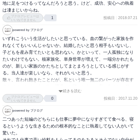
地に足をつけるってなんだろうと思う。けど、成功、安心への執着
は凄まじいからね。
ブクログレビューは
投稿日
:
2018.07.21
1
いいねできません
powered by ブクログ
いずれこういう生活がしたいと思っている。血の繋がった家族を作
れなくてもいいんじゃないか。結婚したいと思う相手もいないし、
子どもを産み育てたいとも思わない。かといって、一人孤独になり
たいわけでもない。核家族化、単身世帯が増えて、一端分かれたも
のが、新しい家族のかたちとしてまとまろうとしている感じがす
る。当人達が楽しいなら、それがいいと思う。

散々、言われ飽きたことだが、私という唯一無二のパーツが存在す
るわけではなく、人や物、環境など様々なものの寄せ集めだ。個と
続きを読む
して存在しているようで、群のようだ。SNSでシェアという言葉
ブクログレビューは
投稿日
:
2017.11.20
0
は、よく使われるようになった。個として存在しているようで、私
いいねできません
は誰かにシェアされているし、誰かをシェアしているという捉え方
powered by ブクログ
もできる。

二つあった短編のどちらにも仕事に夢中になりすぎてて食べる、寝
流れの中で様々な影響を受けながら、今のままでいいのか考え続
るというような生きるための根本的なことに執着してない人がいて
け、形を変えていく。一人では生きていけない人間の、生存戦略
驚いた。

だ。171110
それでも仕事で高い給料をもらってるのをみるとそうでない自分が