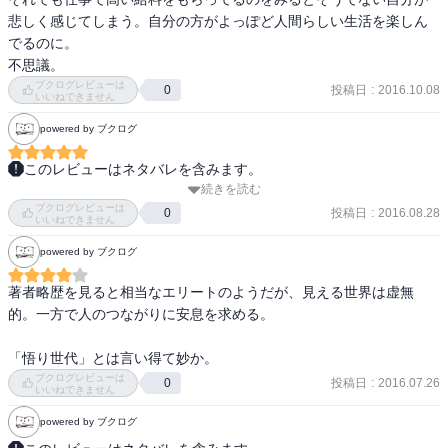
悲しく感じてしまう。自分の方がよっぽど人間らしい生活を楽しん
でるのに。

不思議。
ブクログレビューは
投稿日
:
2016.10.08
0
いいねできません
powered by ブクログ
このレビューはネタバレを含みます。
続きを読む
これは素晴らしい、現代を感じる。読み始めてすぐに、えらく聡明
ブクログレビューは
だなと思ったら…東大！そして社長だった。打ちのめされるなぁ。
投稿日
:
2016.08.28
0
いいねできません
あ〜俺もガイシ、コンサル目指せばよかった！コリドー！笑。

powered by ブクログ
それはさておき、次回作に多いに期待。2作とも悩みつつも、スッキ
リしていて、本当良かった。
著者略歴を見ると相当なエリートのようだが、見える世界は虚無
的。一方で人のつながりに安息を求める。

「悟り世代」とは言い得て妙か。
ブクログレビューは
投稿日
:
2016.07.26
0
いいねできません
powered by ブクログ