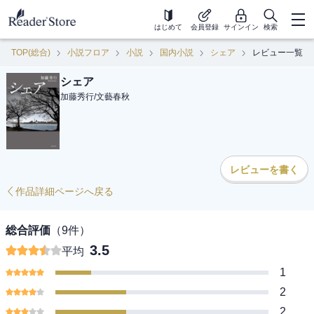
はじめて
会員登録
サインイン
検索
TOP(総合)
小説フロア
小説
国内小説
シェア
レビュー一覧
シェア
加藤秀行
/
文藝春秋
レビューを書く
作品詳細ページへ戻る
総合評価
（
9
件）
3.5
平均
1
2
2