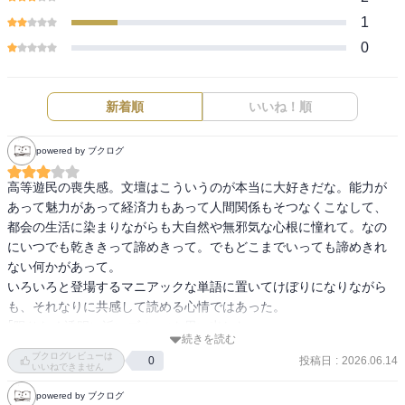
1
0
新着順
いいね！順
powered by ブクログ
高等遊民の喪失感。文壇はこういうのが本当に大好きだな。能力が
あって魅力があって経済力もあって人間関係もそつなくこなして、
都会の生活に染まりながらも大自然や無邪気な心根に憧れて。なの
にいつでも乾ききって諦めきって。でもどこまでいっても諦めきれ
ない何かがあって。

いろいろと登場するマニアックな単語に置いてけぼりになりながら
も、それなりに共感して読める心情ではあった。

｢限りなく透明に近いブルー｣を思い出した。
続きを読む
ブクログレビューは
投稿日
:
2026.06.14
0
いいねできません
powered by ブクログ