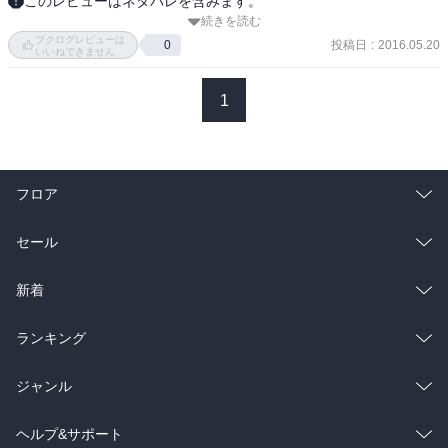
このレビューはネタバレを含みます。
続きを読む
先日、加藤秀行さんの「シェア」を読みました。

ブクログレビューは
投稿日
:
2016.05.20
0
いいねできません
「ご本、出しときますね？」の中で、朝井リョウさんが紹介してい
たので、読んでみました。

1
新人の作家さんで、表題作は（２つ話が収録されています）、芥川
賞の候補にもなってる作品なんですが、僕はいまいちピンと来ませ
んでした・・・（とはいえ、「出来が悪い小説」って意味ではない
フロア
です）。

総合
コミック
セール
なんだろう、外資系の企業に勤めてる人や、IT系の企業に勤めてる
人や、今時の仕事を個人でやってる人のほうが共感できるのかもし
れません・・・。

ラノベ
小説
総合
コミック
新着
ちなみに、「シェア」は、主人公の女性が、外国人女性ととあるビ
雑誌・グラビア
ビジネス・実用
ラノベ
小説
総合
コミック
ランキング
ジネスをしてるんですが、最後は、そのビジネス・パートナーが邪
魔になる、といった終わり方なんでしょうか・・・？
BL・TL
雑誌・グラビア
ビジネス・実用
ラノベ
小説
総合
コミック
ジャンル
BL・TL
雑誌・グラビア
ビジネス・実用
ラノベ
小説
コミック
男性コミック
ヘルプ&サポート