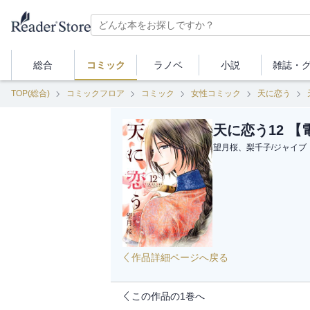
総合
コミック
ラノベ
小説
雑誌・
TOP(総合)
コミックフロア
コミック
女性コミック
天に恋う
天に恋う12 
望月桜、梨千子
/
ジャイブ
作品詳細ページへ戻る
この作品の1巻へ