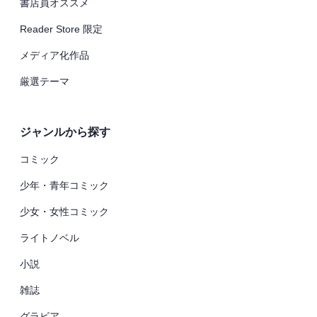
書店員オススメ
Reader Store 限定
メディア化作品
厳選テーマ
ジャンルから探す
コミック
少年・青年コミック
少女・女性コミック
ライトノベル
小説
雑誌
グラビア