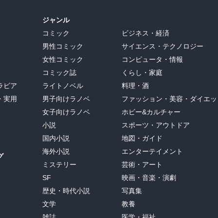
ジャンル
コミック
ビジネス・経済
男性コミック
サイエンス・テクノロジー
女性コミック
コンピュータ・情報
コミック誌
くらし・家庭
ラビア
ライトノベル
料理・酒
・実用
男子向けラノベ
ファッション・美容・ダイエッ
女子向けラノベ
ホビー&カルチャー
小説
スポーツ・アウトドア
国内小説
地図・ガイド
海外小説
エンターテイメント
グ
ミステリー
芸術・アート
SF
映画・音楽・演劇
歴史・時代小説
写真集
文学
教養
雑誌
医学・福祉