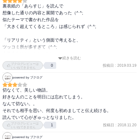
裏表紙の「あらすじ」を読んで

内容（「BOOK」データベースより）

想像した通りの内容と展開であった（^ ^;

両親の不仲に悩む高1女子のセイは、ある日、カメラを構えた少年ハ
似たテーマで書かれた作品を

ナに写真を撮られる。優しく不思議な雰囲気のハナに惹かれ、以来
「大きく超えてくるところ」は感じられず（^ ^;

セイは毎日のように会いに行くが、実は彼の記憶が1日しかもたない
ことを知る―。それぞれが抱える痛みや苦しみを分かち合っていく
「リアリティ」という側面で考えると、

ふたり。しかし、逃れられない過酷な現実が待ち受けていて…。優
ツッコミ所が多すぎて（^ ^;

しさに満ち溢れたストーリーに涙が止まらない!
中学生向けだったか（^ ^;
続きを読む
ブクログレビューは
投稿日
:
2019.03.19
0
いいねできません
powered by ブクログ
切なくて、美しい物語。

好きな人のことを明日には忘れてしまう。

なんて切ない。。

それでも相手を思い、何度も初めましてと伝え続ける。

読んでいて心がぎゅっとなりました。
ブクログレビューは
投稿日
:
2018.11.20
1
いいねできません
powered by ブクログ