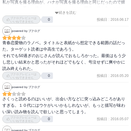
けるものの、

私が写真を撮る理由が、ハナが写真を撮る理由と同じだったので嬉
けれど、そのタイトルの意味がわかってくる後半ではもはやどうで
しかった。重みは違うのかもしれないけど。写真に残す良さを改め
続きを読む
もよい。徐々にふつふつと沸いてくる、期待と不安がなかっただろ
て気付かされ、物語を読み始めてからカメラを持つ機会が増えた。

ブクログレビューは
投稿日
:
2016.06.17
0
うか。

いいねできません
何回だって、惹かれあう僕らは、僕らでありたいんだ。

ただ、心の中で多かった相手を呼ぶ際に使われていた「きみ」とい
powered by ブクログ
ただただそうあってほしくない、と思った結末が訪れると、うっす
う代名詞は最後まで引っかかった。タイトルにもきみとあるし、こ
らと涙かこぼれた。
の小説の特色だとは思うんだけど。

青春恋愛物のラノベ。タイトルと表紙から想定できる範囲の話だっ
あとこれはネタバレだけど、最後のお兄さんの行動はちょっと…。
た。ターゲット読者は中高生であろう。

走り回って探さないの？って思ってしまった。

それでも50過ぎのおじさんが読んでおもしろかった。最後はもう少
し悲しい結末かと思ったがそれほどでもなく、号泣せずに爽やかに
色んな曲を思い出した。

読み終えられた。
ブクログレビューは
投稿日
:
2016.05.20
0
いいねできません
あとがきが丁寧で作者さんに好感が持てた。
powered by ブクログ
さくっと読めるのはいいが、出会い方などに突っ込みどころがあり
すぎる。１０代にはウケがいいかもしれないが、もっと描写が味わ
い深い読み物を読んで欲しいと思ってしまう。
ブクログレビューは
投稿日
:
2016.05.07
0
いいねできません
powered by ブクログ