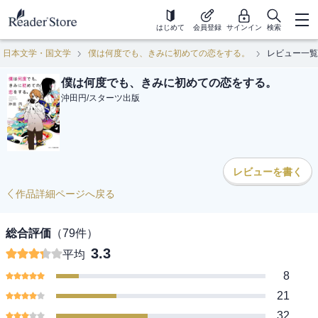
はじめて
会員登録
サインイン
検索
日本文学・国文学
僕は何度でも、きみに初めての恋をする。
レビュー一覧
僕は何度でも、きみに初めての恋をする。
沖田円
/
スターツ出版
レビューを書く
作品詳細ページへ戻る
総合評価
（
79
件）
3.3
平均
8
21
32