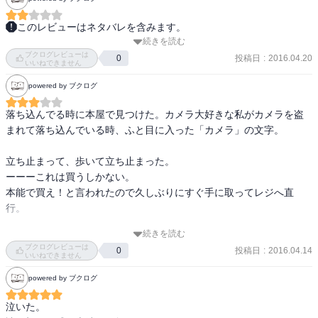
このレビューはネタバレを含みます。
続きを読む
ブクログから献本企画でいただいた本。やっとレビューが書け
ブクログレビューは
た。。。

投稿日
:
2016.04.20
0
いいねできません
powered by ブクログ
うーん、この本はホンマに合う合わないが出る気がする。好き嫌い
じゃなくてね。説明しにくいのだけど、好き嫌いじゃなくて、合う
落ち込んでる時に本屋で見つけた。カメラ大好きな私がカメラを盗
か合わないか、なんじゃないかと感じた。

まれて落ち込んでいる時、ふと目に入った「カメラ」の文字。

読み終わって、と言うか、最後の方を読んでる時に感じたのは「ス
立ち止まって、歩いて立ち止まった。

キマスイッチの『奏』か？」ということ。『奏』の『君が僕の前に
ーーーこれは買うしかない。

現れた日から　何もかもが違く見えたんだ』という歌詞を彷彿とさ
本能で買え！と言われたので久しぶりにすぐ手に取ってレジへ直
せた。お互いがお互いに特別を感じ、深い闇から引っ張り出してく
行。

れた、世界に色を付けてくれた、というね。

続きを読む
そこが最も大きなポイントであり、評価されるポイントだと思うの
ブクログレビューは
投稿日
:
2016.04.14
0
良くも悪くもなくいい本だった。当たりだった。またいつか読み返
いいねできません
だが、僕はそこがあかんかったなー。

す日が来るはず。

powered by ブクログ
そんな一冊。
記憶が1日しか持たないのに、何で「この世界で、きみ以上に大切な
泣いた。

ものを見つけられない」なんて言えるのだろう？と思うのだ。その