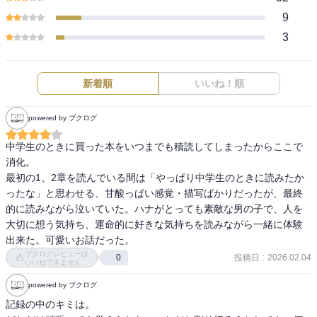
9
3
新着順
いいね！順
powered by ブクログ
中学生のときに買った本をいつまでも積読してしまったからここで
消化。

最初の1、2章を読んでいる間は「やっぱり中学生のときに読みたか
ったな」と思わせる、甘酸っぱい感覚・描写ばかりだったが、最終
的に読みながら泣いていた。ハナがとっても素敵な男の子で、人を
大切に想う気持ち、運命的に好きな気持ちを読みながら一緒に体験
出来た。可愛いお話だった。
ブクログレビューは
投稿日
:
2026.02.04
0
いいねできません
powered by ブクログ
記録の中のキミは。
