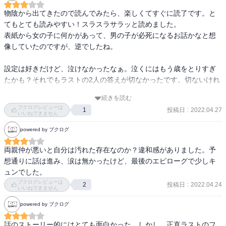
物陰から出てきたので読んでみたら、楽しくてすぐに読了です。と
てもとても読みやすい！スラスラサラッと読めました。

表紙から女の子に何かがあって、男の子が必死になるお話かなと想
像していたのですが、逆でしたね。

設定は好きだけど、泣けなかったなぁ。泣くにはもう歳をとりすぎ
たかも？それでもラストの2人の答えが切なかったです。切ないけれ
ど、心がホカホカ温かくなります。

続きを読む
ブクログレビューは
投稿日
:
2022.04.27
1
物語が進むにつれて、セイちゃんがどんどん強くなってて「凄い
いいねできません
な」とは思いました。

powered by ブクログ
個人的には三浦さんともっと仲良くなって、下の名前で呼び合うと
両親仲が悪いと自分は汚れた存在なのか？違和感がありました。予
かあったら嬉しかったかも。

想通りに話は進み、涙は無かったけど、最後のエピローグで少しキ
ュンでした。
楽しかったです。
ブクログレビューは
投稿日
:
2022.04.24
2
いいねできません
powered by ブクログ
話のストーリー的にはとても面白かった。しかし、正直ラストのフ