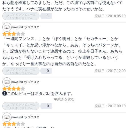
私も葩を検索してみました。ただ、この漢字は名前には使えない字
だそうです。ハナに実在感がなかったのはそのせいかな。
ブクログレビューは
投稿日
:
2018.05.19
1
いいねできません
powered by ブクログ
「一週間フレンズ。」とか「ぼく明日」とか「セカチュー」とか
「キミスイ」とか思い浮かべなから、ああ、そっちのパターンか、
と。記憶が持たないことで連想するのは、掟上今日子さん。あちら
もはもっと「受け入れちゃってる」というか達観しているという
か。やっぱり一番大事なのは自分の名前なのだなと。
ブクログレビューは
投稿日
:
2017.12.09
0
いいねできません
powered by ブクログ
このレビューはネタバレを含みます。
続きを読む
【あらすじ】

ブクログレビューは
両親の不仲に悩む高1女子のセイは、ある日、カメラを構えた少年ハ
投稿日
:
2017.09.10
0
いいねできません
ナに写真を撮られる。優しく不思議な雰囲気のハナに惹かれ、以来
powered by ブクログ
セイは毎日のように会いに行くが、実は彼の記憶が1日しかもたない
ことを知る―。それぞれが抱える痛みや苦しみを分かち合っていく