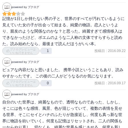
powered by ブクログ
記憶が1日しか持たない男の子と、世界のすべてが汚れているように
見えていた女の子が出会って始まる、純愛の物語。恋人というよ
り、親友のような関係なのかな？と思った。綺麗すぎて感情移入は
できなかったけど、ポエムのような二人称の文体ですらすらと読め
た。読み始めたなら、最後まで読んだほうがいい本。
ブクログレビューは
投稿日
:
2016.09.22
1
いいねできません
powered by ブクログ
ピュアな内容だなと思いました。 携帯小説ということもあり、読み
やすかったです。 この後の二人がどうなるのか気になります。
ブクログレビューは
投稿日
:
2016.09.17
0
いいねできません
powered by ブクログ
自分のいた世界は、綺麗なもので、透明なものであった、しかし、
そこには色々な感情、風景、色が混じっていて、複数の表情を見せ
る世界、そこにセイとハナのふたりが急接近し、何度も真っ新な世
界に物語を紡いでいく。何度も記憶はリセットされ、二人の関係も
一からやり直し、切なくも、綺麗な世界を感じさせる。何度も新し