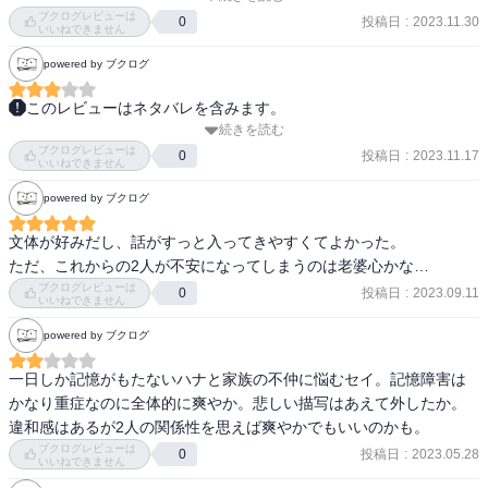
関係は結局長くは続かないんだろうなあと思ってしまった。
ブクログレビューは
投稿日
:
2023.11.30
0
いいねできません
powered by ブクログ
このレビューはネタバレを含みます。
続きを読む
セイ

ブクログレビューは
倉沢星。市立南高校一年。

投稿日
:
2023.11.17
0
いいねできません
powered by ブクログ
ハナ

芳野葩。記憶が一日しかもたない。セイの一学年上。

文体が好みだし、話がすっと入ってきやすくてよかった。

ただ、これからの2人が不安になってしまうのは老婆心かな…
三浦

ブクログレビューは
投稿日
:
2023.09.11
0
セイのクラスメイト。

いいねできません
powered by ブクログ
芳野葉

ハナの兄。
一日しか記憶がもたないハナと家族の不仲に悩むセイ。記憶障害は
かなり重症なのに全体的に爽やか。悲しい描写はあえて外したか。
違和感はあるが2人の関係性を思えば爽やかでもいいのかも。
ブクログレビューは
投稿日
:
2023.05.28
0
いいねできません