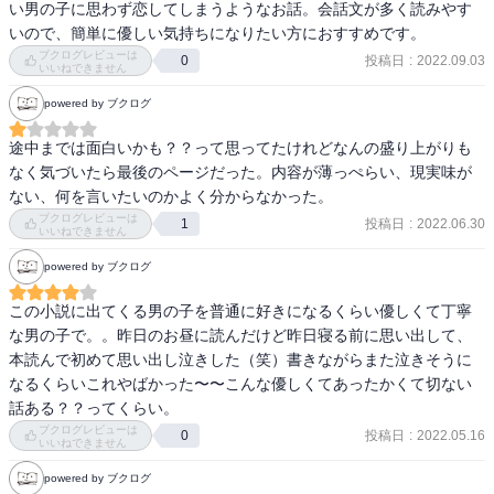
い男の子に思わず恋してしまうようなお話。会話文が多く読みやす
いので、簡単に優しい気持ちになりたい方におすすめです。
ブクログレビューは
投稿日
:
2022.09.03
0
いいねできません
powered by ブクログ
途中までは面白いかも？？って思ってたけれどなんの盛り上がりも
なく気づいたら最後のページだった。内容が薄っぺらい、現実味が
ブクログレビューは
投稿日
:
2022.06.30
1
いいねできません
powered by ブクログ
この小説に出てくる男の子を普通に好きになるくらい優しくて丁寧
な男の子で。。昨日のお昼に読んだけど昨日寝る前に思い出して、
本読んで初めて思い出し泣きした（笑）書きながらまた泣きそうに
なるくらいこれやばかった〜〜こんな優しくてあったかくて切ない
話ある？？ってくらい。
ブクログレビューは
投稿日
:
2022.05.16
0
いいねできません
powered by ブクログ