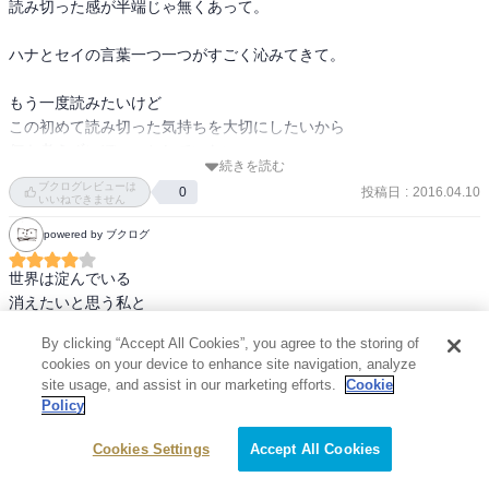
読み切った感が半端じゃ無くあって。

ことすら忘れるんじゃないだろうか？

ハナとセイの言葉一つ一つがすごく沁みてきて。

本作は、セイとハナが成長するジュヴェナイルでもあるのだと思う
のだけど、なんかねぇ、登場人物全員の甘ったれ感がその辺をかき
もう一度読みたいけど

消している気もするし、成長の方向性も「それでいいの？」と思っ
この初めて読み切った気持ちを大切にしたいから

たりもする。

何も考えずにぼーっとしていたい。

続きを読む
もちろん、その辺は本書のメインテーマとは違っていて、お互いが
ブクログレビューは
投稿日
:
2016.04.10
0
私にとってとても大切な一冊になりました。

お互いを何も見えない暗闇から引っ張り上げる、自分だけが相手を
いいねできません
出逢えてよかった。
助けられる、相手だけが自分を助けてくれた、というところがメイ
powered by ブクログ
ンテーマではあるので、気にならない人にとっては瑣末な話なんだ
けど。僕はやっぱりそういう点が気に入らんかったなぁ。

世界は淀んでいる 

消えたいと思う私と

そうそう、もう1つ思い出したのが、佐藤隆太主演の『ガチ☆ボー
By clicking “Accept All Cookies”, you agree to the storing of
イ』これは主人公の設定が全く同じで、眠ると記憶を忘れちゃう、
世界は美しい

cookies on your device to enhance site navigation, analyze
という設定。詳しくはTSUTAYAやGEOでレンタルでもしてもらいた
記憶していたい君の

site usage, and assist in our marketing efforts.
Cookie
いのだが、こっちに比べると、ハナの必死さがイマイチ伝わってこ
Policy
ないんだよな。何でだろうか。映像と文章の違い、というわけでも
ピュアで儚いラブストーリー。

なさそう。

Cookies Settings
Accept All Cookies
続きを読む
自分の心のシャッターを押す代わりに

ブクログレビューは
投稿日
:
2016.03.23
0