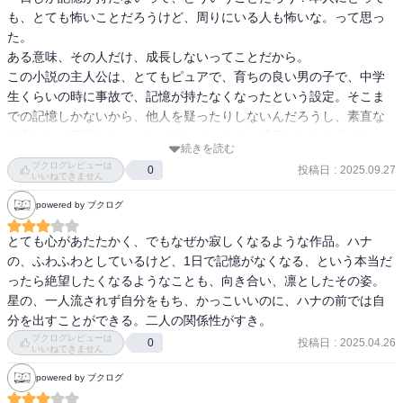
も、とても怖いことだろうけど、周りにいる人も怖いな。って思っ
た。

ある意味、その人だけ、成長しないってことだから。

この小説の主人公は、とてもピュアで、育ちの良い男の子で、中学
生くらいの時に事故で、記憶が持たなくなったという設定。そこま
での記憶しかないから、他人を疑ったりしないんだろうし、素直な
物言いも、可愛らしい。だけど、そのまま、成長したら？成人し
続きを読む
て、中年になって、、、どうやったって、外見は変わっていく。そ
ブクログレビューは
投稿日
:
2025.09.27
0
れが、自分と認識できるのかしら？周囲の人は、外見と内面のギャ
いいねできません
ップを寛容に受け入れられるかしら？

powered by ブクログ
お話の筋とは、全く違うところに、気持ちが飛んでしまいました。

とても心があたたかく、でもなぜか寂しくなるような作品。ハナ
お話しは、ピュアで、切ない、とてもキラキラした、ある意味、青
の、ふわふわとしているけど、1日で記憶がなくなる、という本当だ
春小説。自分の中にある宝物は、大事にしなくちゃね。たまには、
ったら絶望したくなるようなことも、向き合い、凛としたその姿。
しっかり思い出すことも、大切って、思いました。

星の、一人流されず自分をもち、かっこいいのに、ハナの前では自
分を出すことができる。二人の関係性がすき。
ブクログレビューは
投稿日
:
2025.04.26
0
いいねできません
powered by ブクログ