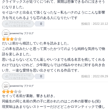
クライマックスが近づくにつれて、展開は想像できるのに泣きそう
になりました。

セイはハナと出会えて強くなったな～私もハナのようにこんな影響
力を与えられるような芯のある人になりたいです
ブクログレビューは
投稿日
:
2022.10.12
0
いいねできません
powered by ブクログ
だいぶ前から積読していた本を読みました。

この本を読みたいと思って買ったかつてのような純粋な気持ちで物
語を楽しみました。

思いもよらないどんでん返しやいつまでも残る名言を残してくれる
わけではないけれど、少年期ならではの悩みやそれに対する向き合
い方、一途な愛情を思い出させてくれる作品です。
ブクログレビューは
投稿日
:
2022.09.29
0
いいねできません
powered by ブクログ
セイって名前が素敵。響きも好き。

同級生の同じ名前の男の子に惹かれたのはこの本の影響かも(笑)

現実味はあまりないストーリーだけどどこかロマンティックで優し