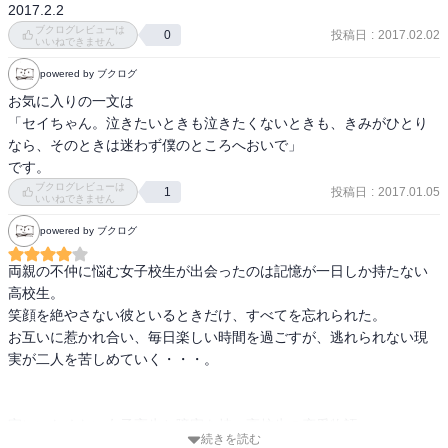
2017.2.2
ブクログレビューは
投稿日
:
2017.02.02
0
いいねできません
powered by ブクログ
お気に入りの一文は

「セイちゃん。泣きたいときも泣きたくないときも、きみがひとり
なら、そのときは迷わず僕のところへおいで」

です。
ブクログレビューは
投稿日
:
2017.01.05
1
いいねできません
powered by ブクログ
両親の不仲に悩む女子校生が出会ったのは記憶が一日しか持たない
高校生。

笑顔を絶やさない彼といるときだけ、すべてを忘れられた。

お互いに惹かれ合い、毎日楽しい時間を過ごすが、逃れられない現
実が二人を苦しめていく・・・。

家にいたくない女子高生と障害を持つ高校生の恋愛物語。

続きを読む