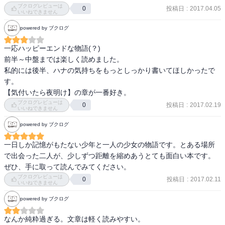
ブクログレビューは
投稿日
:
2017.04.05
0
いいねできません
powered by ブクログ
一応ハッピーエンドな物語(？)

前半～中盤までは楽しく読めました。

私的には後半、ハナの気持ちをもっとしっかり書いてほしかったで
す。

【気付いたら夜明け】の章が一番好き。
ブクログレビューは
投稿日
:
2017.02.19
0
いいねできません
powered by ブクログ
一日しか記憶がもたない少年と一人の少女の物語です。とある場所
で出会った二人が、少しずつ距離を縮めあうとても面白い本です。
ぜひ、手に取って読んでみてください。
ブクログレビューは
投稿日
:
2017.02.11
0
いいねできません
powered by ブクログ
なんか純粋過ぎる。文章は軽く読みやすい。                                      