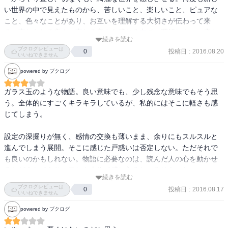
い世界の中で見えたものから、苦しいこと、楽しいこと、ピュアな
こと、色々なことがあり、お互いを理解する大切さが伝わって来
る。忘れられる辛さ、忘れる辛さを感じる中で、理解しあい、癒さ
続きを読む
れる世界観が良い。
ブクログレビューは
投稿日
:
2016.08.20
0
いいねできません
powered by ブクログ
​ガラス玉のような物語。良い意味でも、少し残念な意味でもそう思
う。全体的にすごくキラキラしているが、私的にはそこに軽さも感
じてしまう。

設定の深掘りが無く、感情の交換も薄いまま、余りにもスルスルと
進んでしまう展開。そこに感じた戸惑いは否定しない。ただそれで
も良いのかもしれない。物語に必要なのは、読んだ人の心を動かせ
るかどうかであり、ワシも本作で感じ入るところはあった。

続きを読む
ブクログレビューは
投稿日
:
2016.08.17
0
ガラス玉には宝石のような金銭的な価値は無いかもしれないが、見
いいねできません
ている人がそれを美しいと感じれば、そのガラス玉は宝物なのだ。
powered by ブクログ