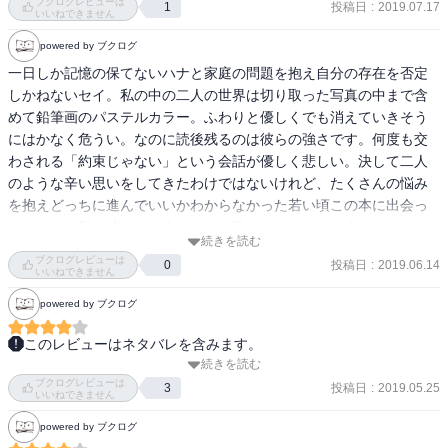
ブクログレビューは
かった。

投稿日
:
2019.07.17
1
いいねできません
だが割とやりきれない感はあった。

powered by ブクログ
星ちゃんの記憶まで無くさなくていいんじゃ無いかなぁ

と思ったが

一日しか記憶の保てないハナと家庭の問題を抱え自分の存在を否定
ハナの展開の山場なので仕方ないところではある。

しかねないセイ。私の中の二人の世界は切り取った写真の中まで含
めて鉛筆画のパステルカラー。ふわりと優しくでも消えていきそう
中盤あたりから涙が止まらなかった。

にはかなく危うい。なのに読後残るのは彼らの強さです。何度も交
今まで読んだ作品の中で1番泣いた。

わされる「約束じゃない」という会話が優しく悲しい。決して二人
自然とポロポロ流れてきて気づいたら号泣してるような感覚。

のような辛い思いをしてきたわけではないけれど、たくさんの悩み
を抱えどっちに進んでいいかわからなかった若い頃この本に出会っ
私の中でとても好きな作品となった
ていたら、私も彼らのようにもっと強くなれたでしょうか。
続きを読む
ブクログレビューは
投稿日
:
2019.06.14
0
いいねできません
powered by ブクログ
このレビューはネタバレを含みます。
続きを読む
読み終えた感想は個人的には好きな作品です。セイとハナ、2人の心
ブクログレビューは
の変化につられてどんどん読み進めてしまいました。どこか切な
投稿日
:
2019.05.25
3
いいねできません
く、また優しい気持ちになれるステキな作品です。

powered by ブクログ