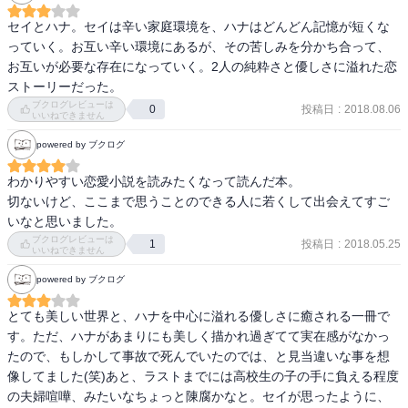
セイとハナ。セイは辛い家庭環境を、ハナはどんどん記憶が短くな
っていく。お互い辛い環境にあるが、その苦しみを分かち合って、
お互いが必要な存在になっていく。2人の純粋さと優しさに溢れた恋
ストーリーだった。
ブクログレビューは
投稿日
:
2018.08.06
0
いいねできません
powered by ブクログ
わかりやすい恋愛小説を読みたくなって読んだ本。

切ないけど、ここまで思うことのできる人に若くして出会えてすご
いなと思いました。
ブクログレビューは
投稿日
:
2018.05.25
1
いいねできません
powered by ブクログ
とても美しい世界と、ハナを中心に溢れる優しさに癒される一冊で
す。ただ、ハナがあまりにも美しく描かれ過ぎてて実在感がなかっ
たので、もしかして事故で死んでいたのでは、と見当違いな事を想
像してました(笑)あと、ラストまでには高校生の子の手に負える程度
の夫婦喧嘩、みたいなちょっと陳腐かなと。セイが思ったように、