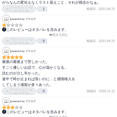
ブクログレビューは
投稿日
:
2021.06.22
1
いいねできません
powered by ブクログ
このレビューはネタバレを含みます。
続きを読む
びっくりするほど薄っぺらくて、切なくて心をぎゅっと掴まれるよ
ブクログレビューは
うなストーリーを想像していた身としては、涙が出るどころか紹介
投稿日
:
2021.04.22
0
いいねできません
文に騙された苛立ちの方が強い。

powered by ブクログ
ケータイ小説か何かなのかしら？

盛り上がりもなく、最後はいきなり記憶が飛んで、出会いの挨拶と
最後の最後まで苦しかった。

かし始めていて、読者置いてけぼり感。
すごく優しいお話で、心が温かくなる。

読むのが少し辛かった。

途中で時が止まれば良いのに…と感情移入を

してしまう場面が多々あった。
ブクログレビューは
投稿日
:
2020.11.12
0
いいねできません
powered by ブクログ
このレビューはネタバレを含みます。