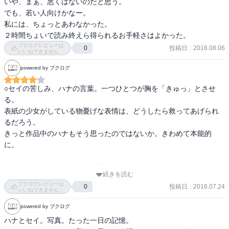
いや、まぁ、悪くはないのだと思う。

でも、若い人向けかなー。

私には、ちょっとあわなかった。

２時間ちょいで読み終えら得られるお手軽さはよかった。
ブクログレビューは
投稿日
:
2016.08.06
0
いいねできません
powered by ブクログ
○セイの苦しみ、ハナの言葉。一つひとつが胸を「きゅっ」とさせ
る。

表紙の少女がしている物憂げな表情は、どうしたら救ってあげられ
るだろう。

きっと作品中のハナもそう思ったのではないか。きわめて本能的
に。

帰りたくない自宅を避け、公園に向かったセイ。

続きを読む
そこで写真を撮影しまくるハナと出会う。

ブクログレビューは
投稿日
:
2016.07.24
0
最初は失礼だな、と思った。でも"きみは綺麗だよ。きみが知らなく
いいねできません
ても、僕が知っててあげる。"(p29)と言われたそのときから、少しず
powered by ブクログ
つハナに惹かれていくセイがいることに、読み手も気づく。

ハナとセイ。写真。たった一日の記憶。
