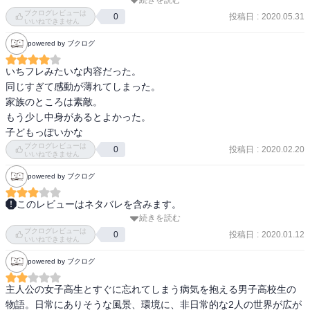
続きを読む
友人に拝借し、読了。

ブクログレビューは
投稿日
:
2020.05.31
0
いいねできません
こないだ、記憶が１日しかない女性との恋愛映画、〝50回目のファ
powered by ブクログ
ーストキス〟を見て、ものすごく感動した。ただ記憶がなくなる系
のものは一回でいいかなぁと思っていて、友人に本書を借りた時も
いちフレみたいな内容だった。

優先順位はまぁ低かった。実は。

同じすぎて感動が薄れてしまった。

けれど、読むとやっぱり感動できるんやなぁ。話のオチはシンプル
家族のところは素敵。

で前述した50回目の〜と似ている。

もう少し中身があるとよかった。

暗闇を生きていると感じている主人公セイの前に突然1人の男の子ハ
子どもっぽいかな
ナが現れる。その男の子こそ記憶が１日しか持たないひと。2人はカ
ブクログレビューは
投稿日
:
2020.02.20
0
メラを使いながら距離を縮め、恋をする。淀んだ世界がハナのおか
いいねできません
げで綺麗に見える。そんな毎日。そして、セイは、ハナが記憶をな
powered by ブクログ
くしても構わない。自分がずっと覚えているから、とずっとそばに
いることを誓う。そんなストーリー。

このレビューはネタバレを含みます。
ありふれた感じなんやけど、読みやすくて、なんせ綺麗事がしっか
続きを読む
一日しか記憶がもたないハナという青年に心ひかれたセイという少
り綺麗なんよな。

ブクログレビューは
女。

投稿日
:
2020.01.12
0
いいねできません
家族のシーンなんかもなかなか見応えがあったし、忘れてるはずの
消えたい、捨ててしまいたい、って思って、本当に捨ててしまって
場所にハナがいたことも素敵やなぁと思った。

powered by ブクログ
からではもう取り戻せないってことに気付く。

評判だったから読んでみたけど。自分には普通だったかな。
主人公の女子高生とすぐに忘れてしまう病気を抱える男子高校生の
想像通りの結末やったけれど、なかなか良かったです。
物語。日常にありそうな風景、環境に、非日常的な2人の世界が広が