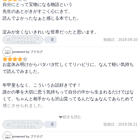
自分にとって宝物になる物語という

先生のあとがきがすごく心にきて、

読んでよかったなぁと感じる本でした。

淀みが全くないきれいな世界だったと思います。
ブクログレビューは
投稿日
:
2018.09.10
0
いいねできません
powered by ブクログ
お盆休み明けからバタバタ忙しくてリハビリに、なんて軽い気持ち
で読んでみました。

年甲斐もなく、こういうお話好きです！

誰かの事を大切に思う気持ちって自分の中から生まれるだけではな
くて、ちゃんと相手からも沢山貰ってるんだなぁなんてあらためて
感じさせられました。

あと、星の存在価値が大幅に上がりました＼(^o^)／

続きを読む
素敵な星の表現に感動です！

ブクログレビューは
投稿日
:
2018.08.21
0
セイちゃんていい名前だ☆彡.。
いいねできません
powered by ブクログ