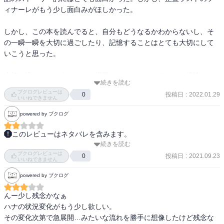
ィナーレがもう少し面白みがほしかった。

しかし、この本を読んでると、自分もどうなるかわからないし、そ
の一瞬一瞬を大切に過ごしたり、記憶することはとても大切にして
いこうと思った。

大切に過ごすというのはその場限りだけじゃなくて、その経験から
続きを読む
なにかを学ぶことも含まれる。

ブクログレビューは
投稿日
:
2022.01.29
0
いいねできません
淡いストーリーと共に、よく考えさせられる良い本だった。
powered by ブクログ
このレビューはネタバレを含みます。
続きを読む
おじさんとして、酷評ですみません。

ブクログレビューは
進展を期待しながら一気に読みましたが、おじさんの中では進展せ
投稿日
:
2021.09.23
0
いいねできません
ず終了しました。「博士の愛した数式」と主要のコンセプトが一致
powered by ブクログ
していて、、、すみません、おじさんで。
んー少し残念かなぁ

ハナの状況変化がもう少し欲しい。

その変化次第で急展開…みたいな流れを勝手に想像したけど残念な