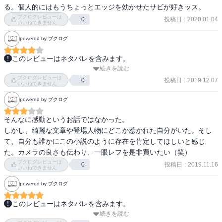
る。個人的にはもうちょっとエッジを効かせたサビが好きッス。
ブクログレビューは
投稿日
:
2020.01.04
0
いいねできません
powered by ブクログ
このレビューはネタバレを含みます。
続きを読む
登場人物も魅力的でさらさらと読めて良い本だった。

ブクログレビューは
ここからは個人の好みの問題だと思うが、ラストがハッピーエンド
投稿日
:
2019.12.07
0
いいねできません
ともバッドエンドとも捉えられるようでそこまで極端じゃない、読
powered by ブクログ
者の捉え方によって変わるような感じで、個人的にはなんだか煮え
切らないようなもやもやしたもどかしさが残ってしまった。

そんなに感動というお話ではなかった。

また、セイの家庭環境が最初は酷く荒れていた割にあっさりと解決
しかし、綺麗な文章や登場人物にどこか惹かれた自分がいた。そし
(離婚という結論にはなったが)してしまったのが少し腑に落ちなかっ
て、自分も誰かにこの小説のように存在を肯定してほしいと感じ
た。

た。カメラの良さも伝わり、一眼レフを是非買いたい（笑）
描写はとても綺麗で世界観も好きだった。
ブクログレビューは
投稿日
:
2019.11.16
0
いいねできません
powered by ブクログ
このレビューはネタバレを含みます。
続きを読む
結末が悲しいはずなのだが私にはあまり悲しい結末には感じられな