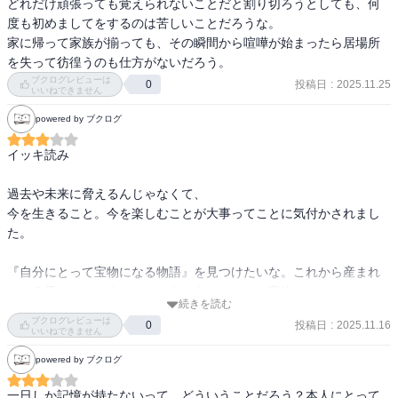
どれだけ頑張っても覚えられないことだと割り切ろうとしても、何
度も初めましてをするのは苦しいことだろうな。

家に帰って家族が揃っても、その瞬間から喧嘩が始まったら居場所
を失って彷徨うのも仕方がないだろう。
ブクログレビューは
投稿日
:
2025.11.25
0
いいねできません
powered by ブクログ
イッキ読み

過去や未来に脅えるんじゃなくて、

今を生きること。今を楽しむことが大事ってことに気付かされまし
た。

『自分にとって宝物になる物語』を見つけたいな。これから産まれ
てくる子どもにおすすめできるような。そんな宝物。
続きを読む
ブクログレビューは
投稿日
:
2025.11.16
0
いいねできません
powered by ブクログ
一日しか記憶が持たないって、どういうことだろう？本人にとって