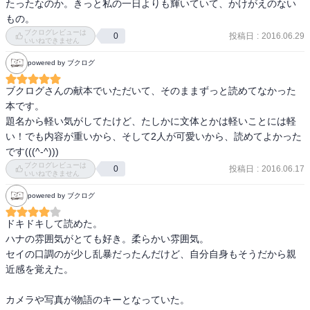
たったなのか。きっと私の一日よりも輝いていて、かけがえのない
ふと、２回目に同じ公園に行ってみるとやはりいるハナ。

もの。
なんでも、行かなかった日も公園にいたという。

ブクログレビューは
投稿日
:
2016.06.29
0
ハナは一日しか記憶がもたないのだ、とそこでセイはハナから聞か
いいねできません
される。

powered by ブクログ
しかしノートにはきちんと自分と出会ったことが書かれていた。

ブクログさんの献本でいただいて、そのままずっと読めてなかった
その後もハナは、出会っては毎日、写真を撮ってくれたしいろんな
本です。

話をしてくれた。仲の悪い両親を避けるかのように。

題名から軽い気がしてたけど、たしかに文体とかは軽いことには軽
ハナと会えば会うほど、自分の家族のことが嫌になった。

い！でも内容が重いから、そして2人が可愛いから、読めてよかった
でも、ハナが言ってくれたことで、両親と向き合おうと決めた。

です(((^-^)))
ブクログレビューは
投稿日
:
2016.06.17
0
いいねできません
powered by ブクログ
わたしを変えてくれたのはあなただった。だからわたしも、離れた
くない。

ドキドキして読めた。

そんなセイの気持ちは、届くだろうか。届いただろうか。

ハナの雰囲気がとても好き。柔らかい雰囲気。

セイの口調のが少し乱暴だったんだけど、自分自身もそうだから親
タイトルで「僕は何度でも、きみに初めての恋をする。」とあるが
近感を覚えた。

この語り手がハナであるのに対し、本文中の語り手はセイであり、
最初語りだしのところがやや混乱する。途中やや盛り上がりにはか
カメラや写真が物語のキーとなっていた。
