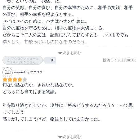
「恋」というのは「我儘」だ。

ふたり。しかし、逃れられない過酷な現実が待ち受けていて…。優
自分の笑顔、自分の喜び、自分の幸福のために、相手の笑顔、相手
しさに満ち溢れたストーリーに涙が止まらない! 

の喜び、相手の幸福を得ようとする。

セイはセイのために。ハナはハナのために。

【感想】

自分の宝物を守るために、相手の宝物を大切にする。

写真を通して、惹かれ合っていくハナとセイ。写真は景色や物を映
だからこそ二人の恋は、記憶になんて頼らずとも、いつまででも
すだけでなく、それを映した人の心も映すんじゃないかなと思っ
瑞々しく、甘酸っぱいものになるのだろう。

た。そして、その撮った写真を見て、2人でああでもないこうでもな
「恋」のフリをした「執着」は、思い出や重ねた時間にばかり意味
いと言いながら、笑い合ったり拗ねたり…そんな微笑ましい光景が
続きを読む
を見出そうとしがちだから、今、目の前にいる大切な誰かの笑顔だ
いいなあと思った。ハナは素直すぎるほど素直で純粋でまっすぐだ
ブクログレビューは
投稿日
:
2017.06.06
0
けを大事にしたいと思える「恋」に出会いたい、なんて考えてしま
いいねできません
けど、反対にセイは、我慢強くて強がりで思ったことを素直に口に
う一冊でした。
出せない。そんな正反対な2人が、一緒にいることで少しずつ変化し
powered by ブクログ
ていくところも見どころのひとつじゃないかなと思う。このお話
切ない話なのか、きれいな話なのか。

は、切なさもたくさんあるけれど、でもそれ以上に心があたたまる
どちらにも当てはまる物語。

素敵なお話だと思った。
年を取り過ぎたせいか、冷静に「将来どうするんだろう？」って思
ってしまう

感じがしてしまうけど、物語としては面白かった。

これも映画化されるのでは？と思う作品だった。
続きを読む