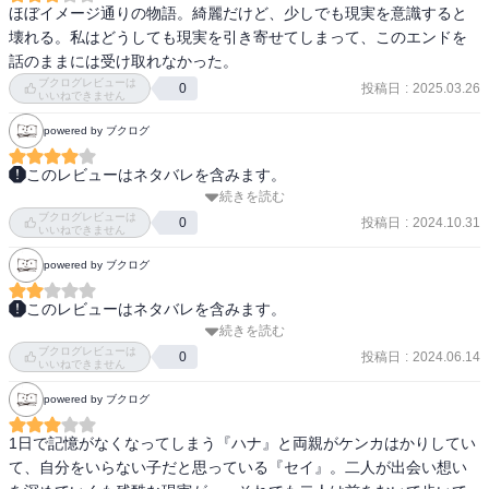
ほぼイメージ通りの物語。綺麗だけど、少しでも現実を意識すると
壊れる。私はどうしても現実を引き寄せてしまって、このエンドを
話のままには受け取れなかった。
ブクログレビューは
投稿日
:
2025.03.26
0
いいねできません
powered by ブクログ
このレビューはネタバレを含みます。
続きを読む
久しぶりに恋愛小説読んだ！

ブクログレビューは
普段こんなピュアピュアな青春ど真ん中の恋愛小説をなかなか読ま
投稿日
:
2024.10.31
0
いいねできません
ないから、ところどころ不意打ちでキュンとしてしまった笑

powered by ブクログ
1日しか記憶がもたないハナと家庭の問題に悩むセイ。

このレビューはネタバレを含みます。
2人の出会いが2人の世界を広げて、お互いを支え合いながら成長し
続きを読む
なんだこれｗ　

ていく姿が眩しすぎるっ

ブクログレビューは
いちおう最後まで読んだが、対象年齢は中学生くらいまでに思う。

投稿日
:
2024.06.14
0
いいねできません
主人公の価値観の動機、経緯とか、ハナの立ち回りとか、登場人物
「好き」とか「愛してる」とかそういう言葉ではなくて、お互いを
powered by ブクログ
にとって都合がよすぎる展開が多すぎて笑える。

必要としている気持ちがじんわり伝わってくる会話や描写が多くて
フィクションだからというのはあたりまえだが、あまりにもお花畑
ぽかぽかするし読みやすい作品だった。

1日で記憶がなくなってしまう『ハナ』と両親がケンカはかりしてい
展開すぎて笑える。

て、自分をいらない子だと思っている『セイ』。二人が出会い想い
親の喧嘩の意味とか、その急な謎解決とか、まったく感情移入せ
エピローグは切なかったけど、これからも2人の未来が続いていって