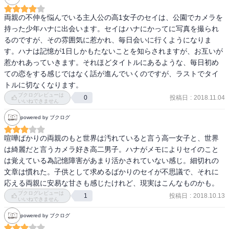
両親の不仲を悩んでいる主人公の高1女子のセイは、公園でカメラを
持った少年ハナに出会います。セイはハナにかってに写真を撮られ
るのですが、その雰囲気に惹かれ、毎日会いに行くようになりま
す。ハナは記憶が1日しかもたないことを知らされますが、お互いが
惹かれあっていきます。それほどタイトルにあるような、毎日初め
ての恋をする感じではなく話が進んでいくのですが、ラストでタイ
トルに切なくなります。
ブクログレビューは
投稿日
:
2018.11.04
0
いいねできません
powered by ブクログ
喧嘩ばかりの両親のもと世界は汚れていると言う高一女子と、世界
は綺麗だと言うカメラ好き高二男子。ハナがメモによりセイのこと
は覚えている為記憶障害があまり活かされていない感じ。細切れの
文章は慣れた。子供として求めるばかりのセイが不思議で、それに
応える両親に安易な甘さも感じたけれど、現実はこんなものかも。
ブクログレビューは
投稿日
:
2018.10.13
1
いいねできません
powered by ブクログ