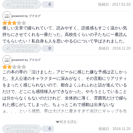
ブクログレビューは
投稿日
:
2017.01.03
0
二人ともの境遇に胸が痛み、だからこそ二人の楽しい時間が微笑ま
いいねできません
しくて。

powered by ブクログ
これが永遠であればと自然に願ってしまいます。

優しい文章で綴られていて、読みやすく、読後感もすごく温かい気
二人とも…強いです。

持ちにさせてくれる一冊だった。高校生くらいの子たちに一番読ん
でもらいたい！私自身も人を思いやる心について学ばされました。
私だったら、こんな風にできるかなぁ。

ブクログレビューは
投稿日
:
2016.11.20
0
いいねできません
…自信ないな。

powered by ブクログ
結末は予想外でした。
この本の帯の「泣けました」アピールに感じた嫌な予感は正しかっ
た。主人公達のキャラクターに深みがなく、その言動にリアリティ
をまったく感じられないので、都合よくふわふわと話が進んでいる
だけで、どこにも感情移入ができなかった。やろうとしていること
は分からなくもないのだけれど、全体的に薄く、雰囲気だけで綴ら
れた感じがしてしまった。ちょっとこれで感動は出来ないな
ぁ、、、という感想。帯は大げさに書きすぎて余計にギャップを生
んでいる気がする。
続きを読む
ブクログレビューは
投稿日
:
2016.11.20
0
いいねできません