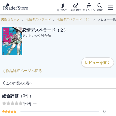
はじめて
会員登録
サインイン
検索
男性コミック
恋情デスペラード
恋情デスペラード（２）
レビュー一覧
恋情デスペラード（２）
アントンシク
/
小学館
レビューを書く
作品詳細ページへ戻る
この作品の1巻へ
総合評価
（
0
件）
--
平均
0