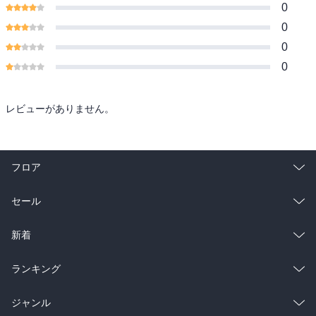
0
0
0
0
レビューがありません。
フロア
総合
コミック
セール
ラノベ
小説
総合
コミック
新着
雑誌・グラビア
ビジネス・実用
ラノベ
小説
総合
コミック
ランキング
BL・TL
雑誌・グラビア
ビジネス・実用
ラノベ
小説
総合
コミック
ジャンル