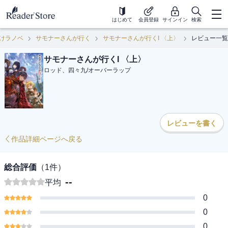
はじめて
会員登録
サインイン
検索
けラノベ
サモナーさんが行く
サモナーさんが行くI 〈上〉
レビュー一覧
サモナーさんが行くI 〈上〉
ロッド、四々九
/
オーバーラップ
レビューを書く
作品詳細ページへ戻る
総合評価
（
1
件）
--
平均
0
0
0