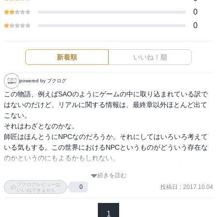
0
0
新着順
いいね！順
powered by ブクログ
この物語、例えばSAOのようにゲームの中に取り込まれている訳で
はないのだけど、リアルに関する情報は、最終章以外ほとんど出て
こない。

それはわざとなのかな。

師匠はほんとうにNPCなのだろうか。それにしてはいろいろ考えて
いる気もする。この世界におけるNPCというものがどういう存在な
のかというのにもよるかもしれない。

分かることは、主人公は相手がNPCだろうがなんだろうが、あくま
続きを読む
で人間を相手してるときと同じように接しているということだろ
ブクログレビューは
投稿日
:
2017.10.04
0
う。もしかしたら、それが普通のことではないのかもしれない。
いいねできません
1