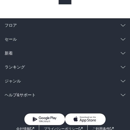
フロア
総合
コミック
セール
ラノベ
小説
総合
コミック
新着
雑誌・グラビア
ビジネス・実用
ラノベ
小説
総合
コミック
ランキング
BL・TL
雑誌・グラビア
ビジネス・実用
ラノベ
小説
総合
コミック
ジャンル
BL・TL
雑誌・グラビア
ビジネス・実用
ラノベ
小説
コミック
男性コミック
ヘルプ&サポート
BL・TL
雑誌・グラビア
ビジネス・実用
女性コミック
コミック誌
初めての方へ
ヘルプ
BL・TL
ライトノベル
男子向けラノベ
よくあるご質問
お問い合わせ
会社情報
プライバシーポリシー
ご利用条件