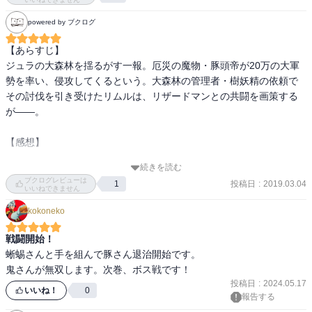
powered by ブクログ
オークロードの裏で糸を引いていたのはゲルシュミット、さらにそ
の裏ではクレイマンという魔王の手先が糸を引いていた。
【あらすじ】

ジュラの大森林を揺るがす一報。厄災の魔物・豚頭帝が20万の大軍
勢を率い、侵攻してくるという。大森林の管理者・樹妖精の依頼で
その討伐を引き受けたリムルは、リザードマンとの共闘を画策する
が――。

【感想】

続きを読む
ブクログレビューは
投稿日
:
2019.03.04
1
いいねできません
kokoneko
戦闘開始！
蜥蜴さんと手を組んで豚さん退治開始です。

鬼さんが無双します。次巻、ボス戦です！
投稿日
:
2024.05.17
いいね！
0
報告する