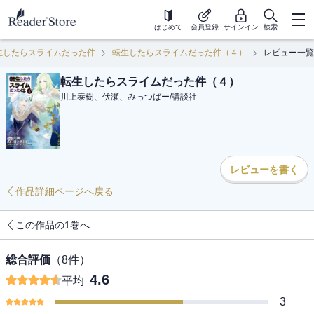
はじめて
会員登録
サインイン
検索
生したらスライムだった件
転生したらスライムだった件（４）
レビュー一覧
転生したらスライムだった件（４）
川上泰樹、伏瀬、みっつばー
/
講談社
レビューを書く
作品詳細ページへ戻る
この作品の1巻へ
総合評価
（
8
件）
4.6
平均
3