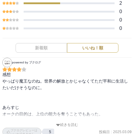
2
0
0
0
新着順
いいね！順
powered by ブクログ
感想

やっぱり魔王なのね。世界の解放とかじゃなくてただ平和に生活し
たいだけそうなのに。

あらすじ

オークの目的は、上位の能力を奪うことでもあった。

続きを読む
リムルたちはリザードマンの首領と同盟の話をつけるが、首領の息
ブクログレビューは
投稿日
:
2025.03.09
5
子のガビルが、功を焦り、オークとの開戦に踏み切る。

いいねできません