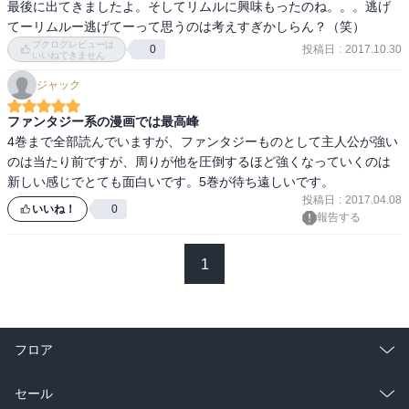
最後に出てきましたよ。そしてリムルに興味もったのね。。。逃げ
てーリムルー逃げてーって思うのは考えすぎかしらん？（笑）
ブクログレビューは
投稿日
:
2017.10.30
0
いいねできません
ジャック
ファンタジー系の漫画では最高峰
4巻まで全部読んでいますが、ファンタジーものとして主人公が強い
のは当たり前ですが、周りが他を圧倒するほど強くなっていくのは
新しい感じでとても面白いです。5巻が待ち遠しいです。
投稿日
:
2017.04.08
いいね！
0
報告する
1
フロア
総合
コミック
セール