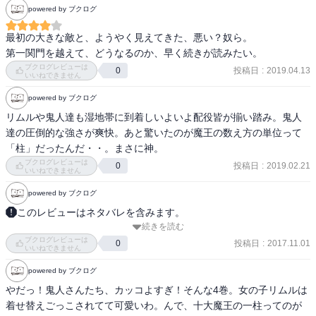
powered by ブクログ
最初の大きな敵と、ようやく見えてきた、悪い？奴ら。

第一関門を越えて、どうなるのか、早く続きが読みたい。
ブクログレビューは
投稿日
:
2019.04.13
0
いいねできません
powered by ブクログ
リムルや鬼人達も湿地帯に到着しいよいよ配役皆が揃い踏み。鬼人
達の圧倒的な強さが爽快。あと驚いたのが魔王の数え方の単位って
「柱」だったんだ・・。まさに神。
ブクログレビューは
投稿日
:
2019.02.21
0
いいねできません
powered by ブクログ
このレビューはネタバレを含みます。
続きを読む
ジュラの大森林を揺るがす一報。厄災の魔物・豚頭帝が20万の大軍
ブクログレビューは
勢を率い、侵攻してくるという。大森林の管理者・樹妖精の依頼で
投稿日
:
2017.11.01
0
いいねできません
その討伐を引き受けたリムルは、リザードマンとの共闘を画策する
powered by ブクログ
が――。（Amazon紹介より）
やだっ！鬼人さんたち、カッコよすぎ！そんな4巻。女の子リムルは
着せ替えごっこされてて可愛いわ。んで、十大魔王の一柱ってのが