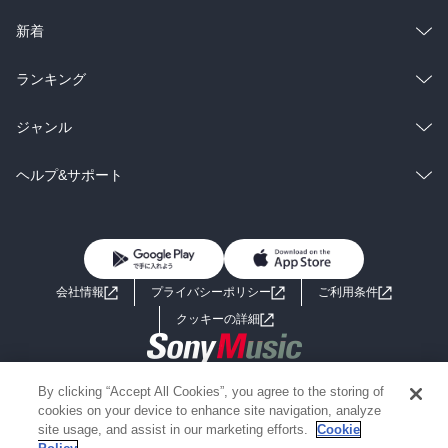
ラノベ
小説
総合
コミック
新着
雑誌・グラビア
ビジネス・実用
ラノベ
小説
総合
コミック
ランキング
BL・TL
雑誌・グラビア
ビジネス・実用
ラノベ
小説
総合
コミック
ジャンル
BL・TL
雑誌・グラビア
ビジネス・実用
ラノベ
小説
コミック
男性コミック
ヘルプ&サポート
BL・TL
雑誌・グラビア
ビジネス・実用
女性コミック
コミック誌
初めての方へ
ヘルプ
BL・TL
ライトノベル
男子向けラノベ
よくあるご質問
お問い合わせ
会社情報
プライバシーポリシー
ご利用条件
女子向けラノベ
小説
利用規約
クッキーの詳細
国内小説
海外小説
Copyright 2017 - 2026 Sony Music Entertainment(Japan) Inc.
By clicking “Accept All Cookies”, you agree to the storing of
ミステリー
SF
Information on the site is for the Japan domestic market only
cookies on your device to enhance site navigation, analyze
powered by
site usage, and assist in our marketing efforts.
Cookie