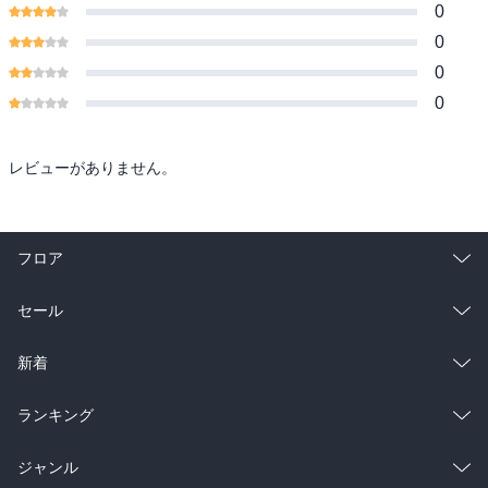
0
0
0
0
レビューがありません。
フロア
総合
コミック
セール
ラノベ
小説
総合
コミック
新着
雑誌・グラビア
ビジネス・実用
ラノベ
小説
総合
コミック
ランキング
BL・TL
雑誌・グラビア
ビジネス・実用
ラノベ
小説
総合
コミック
ジャンル