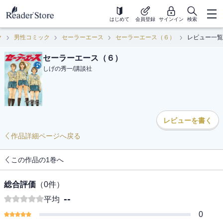
はじめて
会員登録
サインイン
検索
ク
男性コミック
セーラーエース
セーラーエース（６）
レビュー一覧
セーラーエース（６）
しげの秀一
/
講談社
レビューを書く
作品詳細ページへ戻る
この作品の1巻へ
総合評価
（
0
件）
--
平均
0