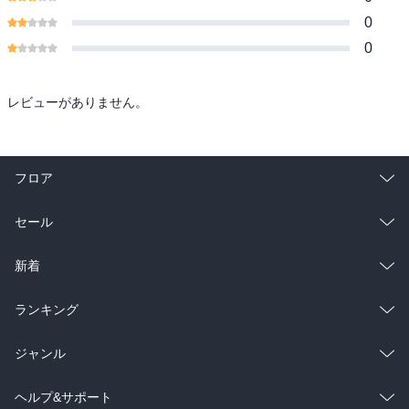
0
0
レビューがありません。
フロア
総合
コミック
セール
ラノベ
小説
総合
コミック
新着
雑誌・グラビア
ビジネス・実用
ラノベ
小説
総合
コミック
ランキング
BL・TL
雑誌・グラビア
ビジネス・実用
ラノベ
小説
総合
コミック
ジャンル
BL・TL
雑誌・グラビア
ビジネス・実用
ラノベ
小説
コミック
男性コミック
ヘルプ&サポート