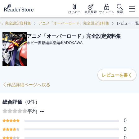
はじめて
会員登録
サインイン
検索
ド」完全設定資料集
アニメ「オーバーロード」完全設定資料集
レビュー一覧
アニメ「オーバーロード」完全設定資料集
ホビー書籍編集部編
/
KADOKAWA
レビューを書く
作品詳細ページへ戻る
総合評価
（
0
件）
--
平均
0
0
0