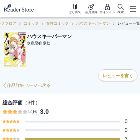
はじめて
会員登録
サインイン
検索
ックフロア
コミック
女性コミック
ハウスキーパーマン
レビュー一覧
ハウスキーパーマン
水森暦
/
白泉社
レビューを書く
作品詳細ページへ戻る
総合評価
（
3
件）
3.0
平均
0
0
3