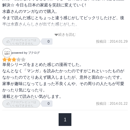
解決☆ 今日も日本の家庭を笑顔に変えていく! 

水森さんのマンガなので購入。

今まで読んだ感じとちょっと違う感じがしてビックリしたけど、後
半は水森さんらしさが出てた感じがした。

作品自体は古いらしいので初期の頃の作品なのかな？

続きを読む
私的には白い落書きの方が好きだったかなぁ。
ブクログレビューは
投稿日
:
2014.01.29
0
いいねできません
powered by ブクログ
単発シリーズをまとめた感じの漫画でした。

なんとなく「マンガ」を読みたかったのですがこれといったものが
なかったのでとりあえず購入しましたが、意外と面白かったです。

家事が趣味になってしまった不良くんや、その周りの人たちが可愛
かったり気になったり。

連載とかで読みたい気がします。
ブクログレビューは
投稿日
:
2014.01.22
0
いいねできません
1