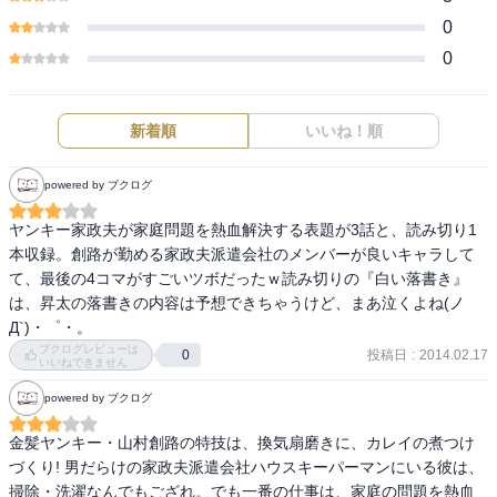
0
0
新着順
いいね！順
powered by ブクログ
ヤンキー家政夫が家庭問題を熱血解決する表題が3話と、読み切り1
本収録。創路が勤める家政夫派遣会社のメンバーが良いキャラして
て、最後の4コマがすごいツボだったｗ読み切りの『白い落書き』
は、昇太の落書きの内容は予想できちゃうけど、まあ泣くよね(ノ
Д`)・゜・。
ブクログレビューは
投稿日
:
2014.02.17
0
いいねできません
powered by ブクログ
金髪ヤンキー・山村創路の特技は、換気扇磨きに、カレイの煮つけ
づくり! 男だらけの家政夫派遣会社ハウスキーパーマンにいる彼は、
掃除・洗濯なんでもござれ。でも一番の仕事は、家庭の問題を熱血