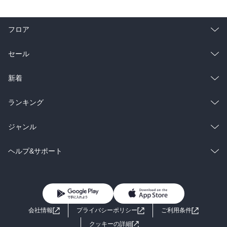
フロア
総合
コミック
セール
ラノベ
小説
総合
コミック
新着
雑誌・グラビア
ビジネス・実用
ラノベ
小説
総合
コミック
ランキング
BL・TL
雑誌・グラビア
ビジネス・実用
ラノベ
小説
総合
コミック
ジャンル
BL・TL
雑誌・グラビア
ビジネス・実用
ラノベ
小説
コミック
男性コミック
ヘルプ&サポート
BL・TL
雑誌・グラビア
ビジネス・実用
女性コミック
コミック誌
初めての方へ
ヘルプ
BL・TL
ライトノベル
男子向けラノベ
よくあるご質問
お問い合わせ
会社情報
プライバシーポリシー
ご利用条件
女子向けラノベ
小説
利用規約
クッキーの詳細