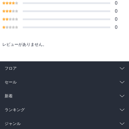
0
0
0
0
レビューがありません。
フロア
総合
コミック
セール
ラノベ
小説
総合
コミック
新着
雑誌・グラビア
ビジネス・実用
ラノベ
小説
総合
コミック
ランキング
BL・TL
雑誌・グラビア
ビジネス・実用
ラノベ
小説
総合
コミック
ジャンル