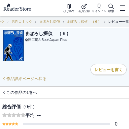
はじめて
会員登録
サインイン
検索
ック
男性コミック
まぼろし探偵
まぼろし探偵 （６）
レビュー一覧
まぼろし探偵 （６）
桑田二郎
/
eBookJapan Plus
レビューを書く
作品詳細ページへ戻る
この作品の1巻へ
総合評価
（
0
件）
--
平均
0