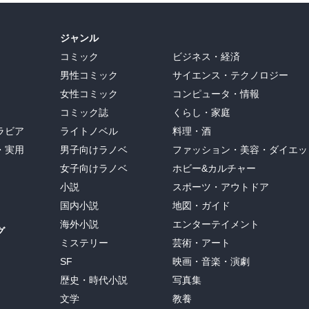
ジャンル
コミック
ビジネス・経済
男性コミック
サイエンス・テクノロジー
女性コミック
コンピュータ・情報
コミック誌
くらし・家庭
ラビア
ライトノベル
料理・酒
・実用
男子向けラノベ
ファッション・美容・ダイエッ
女子向けラノベ
ホビー&カルチャー
小説
スポーツ・アウトドア
国内小説
地図・ガイド
海外小説
エンターテイメント
グ
ミステリー
芸術・アート
SF
映画・音楽・演劇
歴史・時代小説
写真集
文学
教養