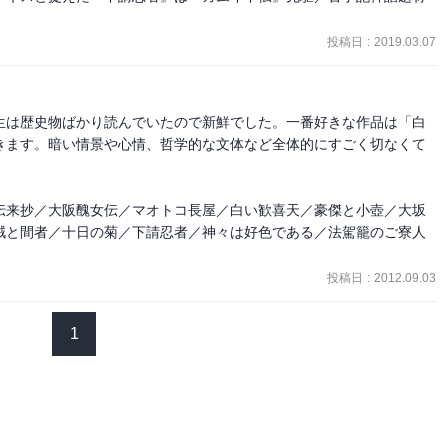
投稿日
:
2019.03.07
生は歴史物ばかり読んでいたので新鮮でした。一番好きな作品は「白
きます。暗い情景や心情、哲学的な文体など全体的にすごく切なくて
伝来抄／大阪醜女伝／マオトコ長屋／白い歓喜天／豪傑と小壺／大坂
賊と間者／十日の菊／下請忍者／神々は好色である／法駕籠のご寮人
投稿日
:
2012.09.03
1