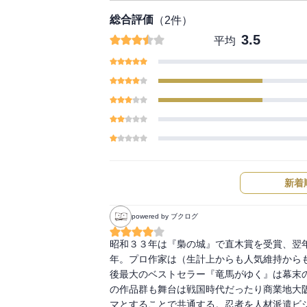
総合評価
（
2
件）
3.5
平均
新着
powered by ブクログ
昭和３３年は『梟の城』で直木賞を受賞、翌
年。プロ作家は（生計上からも人気維持から
後最大のベストセラー『竜馬がゆく』は幕末
の作品群も舞台は戦国時代だったり商業地大
マとすることで共通する。忍者を人材派遣ビ