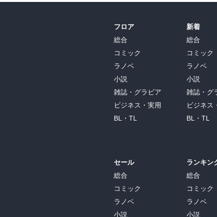
フロア
新着
総合
総合
コミック
コミック
ラノベ
ラノベ
小説
小説
雑誌・グラビア
雑誌・グ
ビジネス・実用
ビジネス
BL・TL
BL・TL
セール
ランキン
総合
総合
コミック
コミック
ラノベ
ラノベ
小説
小説