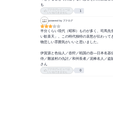
も
ブクログレビューは
1
いいねできません
powered by ブクログ
半分くらい現代（昭和）ものが多く、司馬先
い歓喜天」。この時代独特の哀愁が伝わって
物悲しい雰囲気がいいと思いました。

伊賀源と色仙人／壺狩／戦国の壺―日本名器
侍／難波村の仇討／和州長者／泥棒名人／盗
さん
ブクログレビューは
0
いいねできません