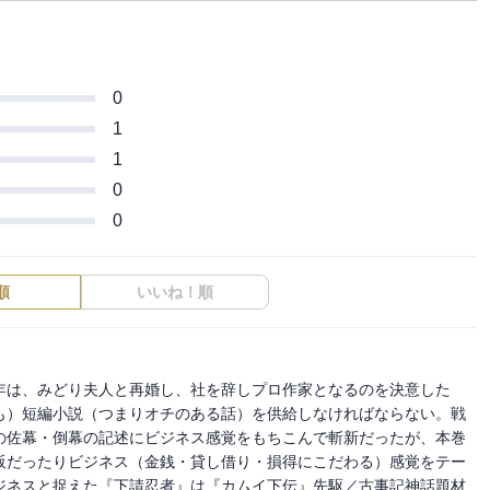
0
1
1
0
0
順
いいね！順
年は、みどり夫人と再婚し、社を辞しプロ作家となるのを決意した
も）短編小説（つまりオチのある話）を供給しなければならない。戦
の佐幕・倒幕の記述にビジネス感覚をもちこんで斬新だったが、本巻
阪だったりビジネス（金銭・貸し借り・損得にこだわる）感覚をテー
ジネスと捉えた『下請忍者』は『カムイ下伝』先駆／古事記神話題材