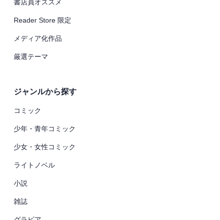
書店員オススメ
Reader Store 限定
メディア化作品
厳選テーマ
ジャンルから探す
コミック
少年・青年コミック
少女・女性コミック
ライトノベル
小説
雑誌
グラビア