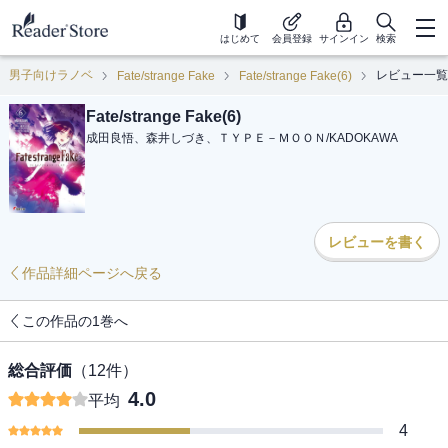
はじめて
会員登録
サインイン
検索
男子向けラノベ
レビュー一覧
Fate/strange Fake
Fate/strange Fake(6)
Fate/strange Fake(6)
成田良悟、森井しづき、ＴＹＰＥ－ＭＯＯＮ
/
KADOKAWA
レビューを書く
作品詳細ページへ戻る
この作品の1巻へ
総合評価
（
12
件）
4.0
平均
4