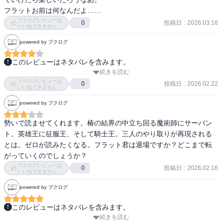
フラットお前は何なんだよ……
ブクログレビューは
投稿日
:
2026.03.16
0
いいねできません
powered by ブクログ
このレビューはネタバレを含みます。
続きを読む
ペイルライダーがどう倒されるのか興味を持っていたが、マスター
ブクログレビューは
である椿による無力化は納得の展開。

投稿日
:
2026.02.22
0
いいねできません
powered by ブクログ
その後のシグマの行動により、いきなりシグマが主人公枠に昇格。

勢いで読ませてくれます。椿の結界の中立ち回る魔術師にサーバン
主人公であるアヤカが悩んでばかりでいまいち冴えない状況が続く
ト。英雄王に征服王、そして騎士王。三人のやり取りが再現される
中、シグマやフラットが代わりに主人公としての勧善懲悪的な爽快
とは。ゼロが読みたくなる。フラット君は退場ですか？どこまで転
感を生み出してくれている。

がっていくのでしょうか？
ブクログレビューは
投稿日
:
2026.02.16
0
しかしそのフラットもファルデウスの部下による暗殺で退場。

いいねできません
powered by ブクログ
7巻と8巻でのちょっと残念な展開を知ってしまうと、ここでフラッ
トが退場しちゃうのは、残念に感じた。

このレビューはネタバレを含みます。
続きを読む
　今回凄く面白かった！　共闘したり殺し合ったり、夢の中とはい