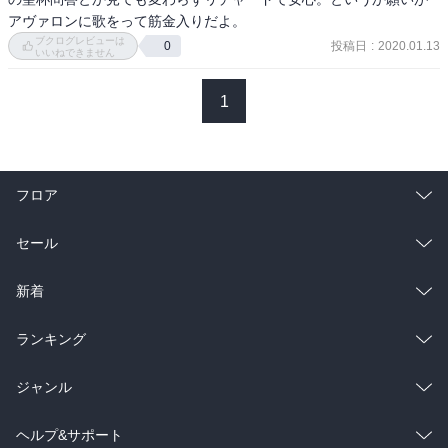
アヴァロンに歌をって筋金入りだよ。
ブクログレビューは
投稿日
:
2020.01.13
0
いいねできません
1
フロア
総合
コミック
セール
ラノベ
小説
総合
コミック
新着
雑誌・グラビア
ビジネス・実用
ラノベ
小説
総合
コミック
ランキング
BL・TL
雑誌・グラビア
ビジネス・実用
ラノベ
小説
総合
コミック
ジャンル
BL・TL
雑誌・グラビア
ビジネス・実用
ラノベ
小説
コミック
男性コミック
ヘルプ&サポート