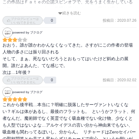
この作品はＦａｔｅの公認スピンオフで、元をうまく生かしている
し気に入ってるんだが・・欲張り過ぎだなぁ・・完結が見えない。
続きを読む
ブクログレビューは
投稿日
:
2020.07.26
0
いいねできません
powered by ブクログ
おおう。誰が誰かわかんなくなってきた。さすがにこの作者の登場
人物の多さには振り回される

そして、まぁ、死なないだろうとおもってはいたけど斜め上の展
開。誰だよあんた、てな感じで。

次は…1年後？
ブクログレビューは
投稿日
:
2020.02.02
0
いいねできません
powered by ブクログ
これから後半戦…本当に？明確に脱落したサーヴァントいなくな
い？ギルは体があるし、最後のフラットも。  というかフラット、何
者なんだ。魔術師でなく英霊でなく吸血種でない化け物、少なくと
も人型ではないよな…アルケイデスの言い分から神由来でもない、
吸血種も関わってるぽいし、分からん。  リチャードはZeroセイバー
の聖杯問答とか見ても変わらずリチャードで安心。というか願いが