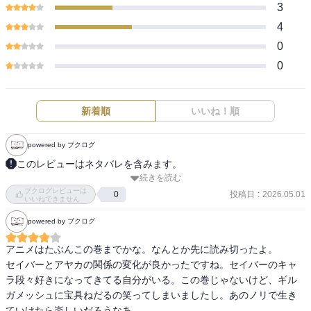
3
4
0
0
新着順
いいね！順
powered by ブクログ
このレビューはネタバレを含みます。
続きを読む
FGOの方のイベントがアレだからこっちをせめてアニメに追いつく
ブクログレビューは
までは読んじゃおうということで急いで読んだ。面白かった。陣営
投稿日
:
2026.05.01
0
いいねできません
としては偽狂と偽騎が気に入っていたから、一気に崩れてしまって
powered by ブクログ
とても悲しい…がフラットの方は続きが凄そうだから早めに7巻を読
む。椿ちゃんはどうなるんだろうな…。お菓子につられるケルベロ
アニメはたぶんこの巻までかな。なんとか先に読み切ったよ。

ス可愛い。
セイバーとアヤカの関係の変化が良かったですね。セイバーのキャ
ラ段々好きになってきてる自分がいる。この巻じゃないけど、ギル
ガメッシュに宝具ねだるの笑ってしまいましたし。あのノリで生き
ていけたら楽しいだろうなあ。
