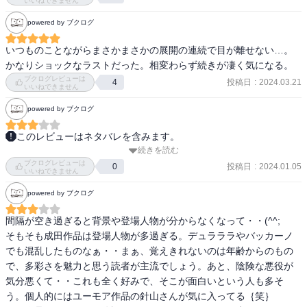
いいねできません
powered by ブクログ
いつものことながらまさかまさかの展開の連続で目が離せない…。
かなりショックなラストだった。相変わらず続きが凄く気になる。
ブクログレビューは
投稿日
:
2024.03.21
4
いいねできません
powered by ブクログ
このレビューはネタバレを含みます。
続きを読む
進んだような、進んでないような、進んだような…？

ブクログレビューは
最後のも結局よくわからないし、次読むか…

投稿日
:
2024.01.05
0
いいねできません
zeroの再現とリチャードの解釈はかなり面白かった。彼とフラット
powered by ブクログ
が狂言回ししてくれるからこの話は成り立ってるよね。

ヴァン=フェムも設定から20年以上経ってようやく初登場。流石に27
間隔が空き過ぎると背景や登場人物が分からなくなって・・(^^;　

祖はこれだけだろうが。

そもそも成田作品は登場人物が多過ぎる。デュラララやバッカーノ
…で、どう畳むつもりなの？
でも混乱したものなぁ・・まぁ、覚えきれないのは年齢からのもの
で、多彩さを魅力と思う読者が主流でしょう。あと、陰険な悪役が
気分悪くて・・これも全く好みで、そこが面白いという人も多そ
う。個人的にはユーモア作品の針山さんが気に入ってる｛笑｝
