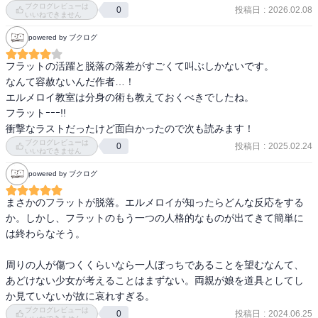
まあジャックさんの活躍が期待できない以上、退場するのは時間の
ブクログレビューは
え、むしろ夢の中だからこそ、ド派手なバトルが繰り広げられて
投稿日
:
2026.02.08
0
いいねできません
問題だということはわかってはいたが。
た。

powered by ブクログ
　セイバー&アヤカ、シグマが改めて戦う覚悟を固めたり、アヤカと
フラットの中核に迫りかけたり、動きも沢山あってよかった。セイ
フラットの活躍と脱落の落差がすごくて叫ぶしかないです。

バーがなんか格好いいことやろうとして中断されたり、フラットた
なんて容赦ないんだ作者…！

ちの力での脱出が果たされなかったのは、純粋に見届けたかったの
エルメロイ教室は分身の術も教えておくべきでしたね。

で少し惜しいところ。

フラットｰｰｰ!!

　俺セイバー組好きだなあ。結局乗り込まなかったけど、署長相手
衝撃なラストだったけど面白かったので次も読みます！
に見栄を切る偽キャスターも格好いい。
ブクログレビューは
投稿日
:
2025.02.24
0
いいねできません
powered by ブクログ
まさかのフラットが脱落。エルメロイが知ったらどんな反応をする
か。しかし、フラットのもう一つの人格的なものが出てきて簡単に
は終わらなそう。

周りの人が傷つくくらいなら一人ぼっちであることを望むなんて、
あどけない少女が考えることはまずない。両親が娘を道具としてし
か見ていないが故に哀れすぎる。
ブクログレビューは
投稿日
:
2024.06.25
0