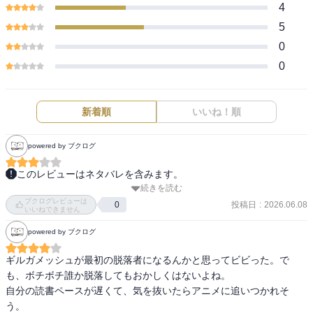
4
5
0
0
新着順
いいね！順
powered by ブクログ
このレビューはネタバレを含みます。
続きを読む
神話時代の英雄を英雄の力を借りているとはいえ、ただの人が撃ち
ブクログレビューは
破る戦いとかすごく好き。なんだけど思わず「まだ生きてるんか
投稿日
:
2026.06.08
0
いいねできません
い！！」って叫びそうになった。SNからのFateファンとしては嬉し
powered by ブクログ
いような、しぶとすぎる〜と思っちゃうような複雑な気持ち。多分
SNの彼ならあそこで消滅したんだろうなぁ。

ギルガメッシュが最初の脱落者になるんかと思ってビビった。で
バーサーカー陣営はずっと仲良しでニコニコするし、椿ちゃんがか
も、ボチボチ誰か脱落してもおかしくはないよね。

わいいんだけどここからしんどくなると聞いてるので今から読むの
自分の読書ペースが遅くて、気を抜いたらアニメに追いつかれそ
が不安。
う。