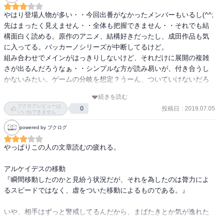
やはり登場人物が多い・・今回出番がなかったメンバーもいるし(^^;

先はまったく見えません・・全体も把握できません・・それでも結
構面白く読める。原作のアニメ、結構好きだったし、成田作品も気
に入ってる。バッカーノシリーズが中断してるけど。

組み合わせでメインがはっきりしないけど、それだけに展開の複雑
さが出るんだろうなぁ・・シンプルな方が読み易いが、付き合うし
かないみたい。ゲームの分岐を想定？うーん、ついていけないだろ
うなぁ・・
続きを読む
ブクログレビューは
投稿日
:
2019.07.05
0
いいねできません
powered by ブクログ
やっぱりこの人の文章読むの疲れる。

アルケイデスの移動

『瞬間移動したのかと見紛う状況だが、それを為したのは膂力によ
るスピードではなく、虚をついた移動によるものである。』

いや、相手はずっと警戒してるんだから、まばたきとか気が逸れた