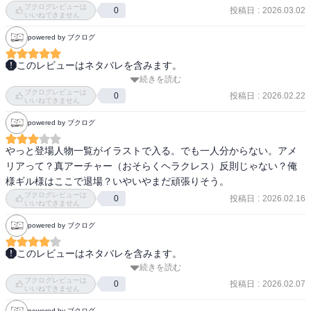
ブクログレビューは
投稿日
:
2026.03.02
0
いいねできません
powered by ブクログ
このレビューはネタバレを含みます。
続きを読む
イシュタルの介入により、ギルガメッシュがアベンジャーに敗北。

ブクログレビューは
投稿日
:
2026.02.22
0
いいねできません
序盤から目立った動きをしていたためいずれ負けるとは思っていた
powered by ブクログ
が、5巻は早すぎる印象。

やっと登場人物一覧がイラストで入る。でも一人分からない。アメ
まだ9巻は未読であるが、このあと8巻まで復活等もなく、これで退
リアって？真アーチャー（おそらくヘラクレス）反則じゃない？俺
場だとするとやや尻切れトンボ感のある印象。

様ギル様はここで退場？いやいやまだ頑張りそう。
ブクログレビューは
投稿日
:
2026.02.16
0
泥のおかげで弱点である毒を受けても死なないアヴェンジャーがラ
いいねできません
スボス枠か。
powered by ブクログ
このレビューはネタバレを含みます。
続きを読む
　ようやく大きく話が動いた！　そして巌窟王！　直接出ることは
ブクログレビューは
ないだろうけど、嬉しいね。

投稿日
:
2026.02.07
0
いいねできません
　ここからは話が収束していくんだろうけど、要素出しきって舞台
powered by ブクログ