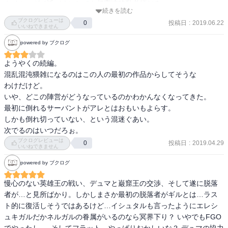
タイミングで近づくにしても超高速移動必須だろw

続きを読む
ブクログレビューは
投稿日
:
2019.06.22
0
あと、長くない、冗長な文を縮めたら本の厚さ2/3くらいにならな
いいねできません
い？わりとマジで。
powered by ブクログ
ようやくの続編。

混乱混沌猥雑になるのはこの人の最初の作品からしてそうな

わけだけど。

いや、どこの陣営がどうなっているのかわかんなくなってきた。

最初に倒れるサーバントがアレとはおもいもよらす。

しかも倒れ切っていない、という混迷ぐあい。

次でるのはいつだろぉ。
ブクログレビューは
投稿日
:
2019.04.29
0
いいねできません
powered by ブクログ
慢心のない英雄王の戦い、デュマと巌窟王の交渉、そして遂に脱落
者が…と見所ばかり。しかしまさか最初の脱落者がギルとは…ラス
ト的に復活しそうではあるけど…イシュタルも言ったようにエレシ
ュキガルだかネルガルの眷属がいるのなら冥界下り？ いやでもFGO