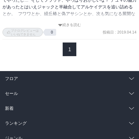
でやったし…  そしてフラット、やっぱりおかしいな？ デュマの協力
があったとはいえジャックと半融合してアルケイデスを追い詰める
とか。  フワワとか、繰丘椿と偽アサシンとか、次も気になる展開な
ので楽しみ。
続きを読む
ブクログレビューは
投稿日
:
2019.04.14
0
いいねできません
1
フロア
総合
コミック
セール
ラノベ
小説
総合
コミック
新着
雑誌・グラビア
ビジネス・実用
ラノベ
小説
総合
コミック
ランキング
BL・TL
雑誌・グラビア
ビジネス・実用
ラノベ
小説
総合
コミック
ジャンル