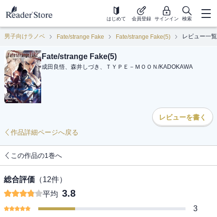
はじめて
会員登録
サインイン
検索
男子向けラノベ
レビュー一覧
Fate/strange Fake
Fate/strange Fake(5)
Fate/strange Fake(5)
成田良悟、森井しづき、ＴＹＰＥ－ＭＯＯＮ
/
KADOKAWA
レビューを書く
作品詳細ページへ戻る
この作品の1巻へ
総合評価
（
12
件）
3.8
平均
3