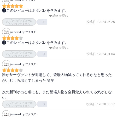
が整うまでに時間かかり過ぎた感じもする。こんだけキャラクター
がいるから、二転三転する展開がみたいんだけど、ここからいける
このレビューはネタバレを含みます。
かな...？

続きを読む
バズディロットの異常性がより強まった。ピアノを片手で持ち、冷
　四巻でも思ったけど、宝具は概念系で割と法外な奴が多くて、少
ブクログレビューは
凍庫の中で弾き、魔力の暴走で中の肉をぐちゃぐちゃに…。

投稿日
:
2024.05.25
1
し好みじゃないかな...。もっとクセのあるのがみたい。
いいねできません
powered by ブクログ
とうとう最初の脱落者かと思ったらまさかのギルガメッシュか…。
イシュタルの干渉があったとはいえ、さすがにマスターとの共闘で
このレビューはネタバレを含みます。
ないと聖杯戦争は勝ち抜けないのか。ただティーネやエルキドゥの
続きを読む
相変わらず小気味よく頭の中に入ってくる文章。ライトノベルは読
協力で復活する予感が。
ブクログレビューは
むのが苦手で頭に全然入ってこない場合もあるのだが、この人はそ
投稿日
:
2024.01.04
0
いいねできません
れがないのでありがたい。

powered by ブクログ
しかし慢心してない慢心王って触れ込みだったけど結局ハメ殺しさ
れちゃうのね。まぁ復活しそうではあるけど。アルケイデスもタイ
誰かサーヴァントが退場して、登場人物減ってくれるかなと思った
ムリミットありそうでなんとか広げた風呂敷を畳もうとしているの
が、むしろ増えてしまった 笑笑

がわかるこの5巻。6巻はかなり長そうね。
次の新刊が出る頃にも、まだ登場人物を全員覚えられてる気がしな
い……
ブクログレビューは
投稿日
:
2020.05.17
0
いいねできません
powered by ブクログ