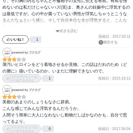
り、その胸の内もちゃんと不倫相手の女性に伝える有島。有島を憎
めないのは私だけじゃないハズ(笑)ま、奥さんの妊娠中に浮気するの
は最低ですが。心の中が腐っていない男性が浮気しちゃうとこうな
るんだなぁという感じ。そして自分本位な女が浮気すると、こんな
風に炸裂するんだなぁと・・。心の描写が実にリアルに描かれてま
続きを読む
す。不倫漫画というだけで読まないのは勿体ない漫画です。
投稿日
:
2017.03.11
いいね！
1
報告する
powered by ブクログ
薄汚いヒロインをどう着地させるか見物。この話はだれのため（ど
の層に）描いているのか、いまだに理解できないので。
ブクログレビューは
投稿日
:
2015.10.12
1
いいねできません
powered by ブクログ
美都のあまりのしょうもなさに辟易。

こんな感じでみんな浮気するんだろうか。

人間そう簡単に大人になれないし動物だしばかなのかも、自分で思
ってるより。
ブクログレビューは
投稿日
:
2017.06.04
0
いいねできません