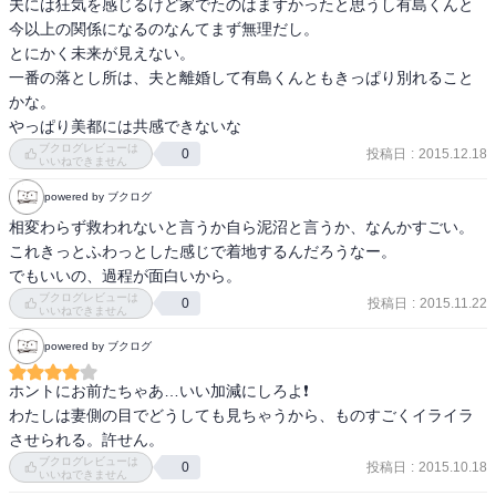
夫には狂気を感じるけど家でたのはまずかったと思うし有島くんと
と、分析してみました・・・できてねぇ～～～
今以上の関係になるのなんてまず無理だし。

とにかく未来が見えない。

一番の落とし所は、夫と離婚して有島くんともきっぱり別れること
かな。

やっぱり美都には共感できないな
ブクログレビューは
投稿日
:
2015.12.18
0
いいねできません
powered by ブクログ
相変わらず救われないと言うか自ら泥沼と言うか、なんかすごい。

これきっとふわっとした感じで着地するんだろうなー。

でもいいの、過程が面白いから。
ブクログレビューは
投稿日
:
2015.11.22
0
いいねできません
powered by ブクログ
ホントにお前たちゃあ…いい加減にしろよ❗️

わたしは妻側の目でどうしても見ちゃうから、ものすごくイライラ
させられる。許せん。
ブクログレビューは
投稿日
:
2015.10.18
0
いいねできません