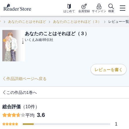
はじめて
会員登録
サインイン
検索
ク
あなたのことはそれほど
あなたのことはそれほど（３）
レビュー一覧
あなたのことはそれほど（３）
いくえみ綾
/
祥伝社
レビューを書く
作品詳細ページへ戻る
この作品の1巻へ
総合評価
（
10
件）
3.6
平均
1