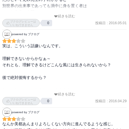
別世界の出来事であっても渦中に身を置く者は

やはり生身の人間なのだ。

続きを読む
（と思わせるくらいリアルにいそうな登場人物達！）

ブクログレビューは
投稿日
:
2016.05.01
0
いいねできません
不倫に執着し静かに狂ってい様子から目が離せ無い....　
powered by ブクログ
実は、こういう話嫌いなんです。

理解できないからかなぁ～

それとも、理解できるけどこんな風には生きられないから？

後で絶対後悔するから？

なかったことにはならないから？？？

続きを読む
ブクログレビューは
投稿日
:
2016.04.29
0
お話としてさらっと読み流すのは無理なんだよね。

いいねできません
powered by ブクログ
だけど、読まずにはいられないのかもしれない。

自分にないものだから(爆)。

なんか美都あんまりよろしくない方向に進んでるような感じ。
