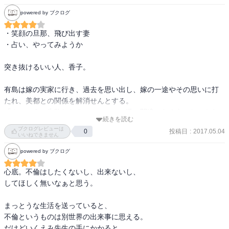
powered by ブクログ
・笑顔の旦那、飛び出す妻

・占い、やってみようか

突き抜けるいい人、香子。

有島は嫁の実家に行き、過去を思い出し、嫁の一途やその思いに打
たれ、美都との関係を解消せんとする。

「やっべえ、失敗した？こぇ～～～、道　間違った！あこしゃかわ
続きを読む
い～」

ブクログレビューは
投稿日
:
2017.05.04
0
いいねできません
しかし諦めきれない美都は香子から逃げ、母親の元にまで転がり込
powered by ブクログ
み、やはり捕まってしまう。
心底。不倫はしたくないし、出来ないし、

してほしく無いなぁと思う。

まっとうな生活を送っていると、

不倫というものは別世界の出来事に思える。

だけどいくえみ先生の手にかかると
