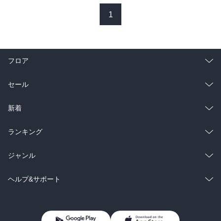
1
フロア
総合
コミック
セール
ラノベ
小説
総合
コミック
新着
雑誌・グラビア
ビジネス・実用
ラノベ
小説
総合
コミック
ランキング
BL・TL
雑誌・グラビア
ビジネス・実用
ラノベ
小説
総合
コミック
ジャンル
BL・TL
雑誌・グラビア
ビジネス・実用
ラノベ
小説
コミック
男性コミック
ヘルプ&サポート
BL・TL
雑誌・グラビア
ビジネス・実用
女性コミック
コミック誌
初めての方へ
ヘルプ