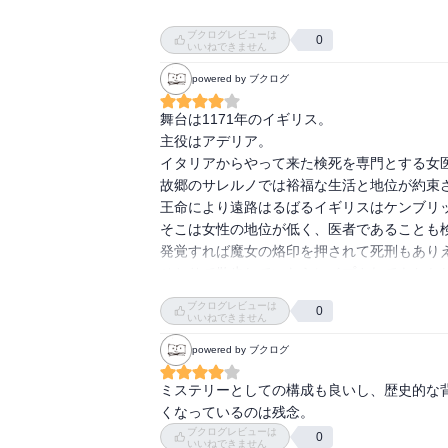
主人公はユダヤ人に育てられた捨て子で医学
物女。医者と言っても死体専門。

ブクログレビューは
0
いいねできません
その彼女とシチリア王の側近のユダヤ人とア
powered by ブクログ
りと賑やか。

舞台は1171年のイギリス。

上巻ではあまり捜査は進みませんが、驚きの展
主役はアデリア。

イタリアからやって来た検死を専門とする女医
誰に何が起こってもおかしくないんだと、思
故郷のサレルノでは裕福な生活と地位が約束さ
王命により遠路はるばるイギリスはケンブリッ
そこは女性の地位が低く、医者であることも検
発覚すれば魔女の烙印を押されて死刑もありえ
ひとりで散歩していたらレイプされてもおかし
現代人には信じられないようなスリリングな状
ブクログレビューは
0
そして仕事は子供ばかりを狙った連続殺人事件
いいねできません
この時代に科学捜査はありません。

powered by ブクログ
ハエのたかる腐乱死体と格闘しながら状況証拠
読んでいくと誰も彼も疑わしく感じられますし
ミステリーとしての構成も良いし、歴史的な
宗教裁判などで誰でも簡単に犯人にされそうな
くなっているのは残念。
アデリアも正体が知られたらと思うとドキドキ
ブクログレビューは
0
いいねできません