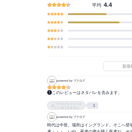
4.4
平均
新着
powered by ブクログ
このレビューはネタバレを含みます。
詳細な当時の様子が分かり、また国というか都
ブクログレビューは
イタリアやスペインから見れば、当時のイン
1
いいねできません
迷信がはこびつつも、実は庶民の一人一人は、
powered by ブクログ
残酷な描写もありますが、ヒロインと騎士の最
シモンは最後まで活躍してほしかった。（とい
時代は中世。場所はイングランド。そこへ登
犯人は中盤見当がついてしまいましたが、共
者・・・、いや、死者の声を聴く医者だ。その