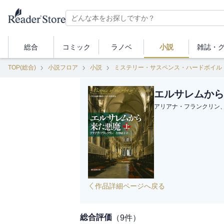
総合
コミック
ラノベ
小説
雑誌・
TOP(総合)
小説フロア
小説
ミステリー・サスペンス・ハードボイル
エルサレムから
アリアナ・フランクリン
作品詳細ページへ戻る
総合評価
（
9
件）