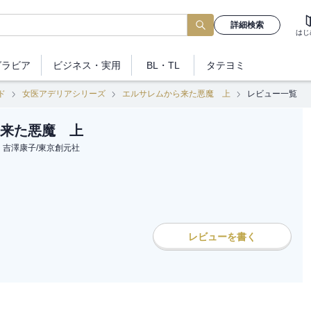
詳細検索
はじ
グラビア
ビジネス
・実用
BL・TL
タテヨミ
ド
女医アデリアシリーズ
エルサレムから来た悪魔 上
レビュー一覧
来た悪魔 上
、吉澤康子
/
東京創元社
レビューを書く