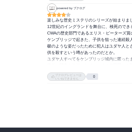
上下巻に分かれているのでまだ犯人は分かりま
powered by ブクログ
最初の１節に巡礼者たちがケンブリッジに帰っ
早くもその中で「そのうちの１人が犯人だ」と
楽しみな歴史ミステリのシリーズが始まりまし
まあ状況証拠だけだと範囲が広すぎて絞りきれ
12世紀のイングランドを舞台に、検死のでき
お陰で容疑者の範囲は限られています。

CWAの歴史部門であるエリス・ピーターズ賞の
さて犯人は誰か、期待して下巻を読みたいと
ケンブリッジで起きた、子供を狙った連続殺人
磔のような姿だったために犯人はユダヤ人と
供を殺すという噂があったのだとか。

ユダヤ人すべてをケンブリッジ城内に匿ったま
事件の調査を依頼されて、シチリア王国から調
マチルダ女王の時代１８年間続いた内乱も治
ブクログレビューは
0
容疑者を水に落として溺れなければ無罪という
いいねできません
つまり、ちょうど修道士カドフェルのすぐ後に
とはいえ女性の医者など異端として殺されかね
知的に進んだ国際都市であったサレルノでは
性。サラセン人の従者を医者に仕立てて通訳
ます。

調査官のシモンは穏やかな人柄で最初は驚愕
を受けてアデリアを信頼するようになります。
愛想はいいが謎のある王の税官吏ロウリー・