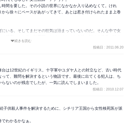
し時間を要した。その小説の世界になかなか入り込めなくて。けれ
りから徐々にペースがあがってきて、あとは惹き付けられたまま上巻
ばにいる。そしてまだその狂気は治まっていないのだ。そんな中で女
して捜査にあたる。検死医として。まだまだ女性に対する偏見が強く
続きを読む
女」という烙印を押されかねない。王の命令で渋々引き受けた仕事な
投稿日
:
2011.06.20
子どもたちの声を聴くため、アデリアは引き返すことはしなかった。

方は正しいだろうか？）。医師による合理的な治療よりも、神の力に
など、死者に対する冒涜だととらえられてしまう。けれど、自分の意
舞台は12世紀のイギリス。十字軍やユダヤ人との対立など、古い時代
聴くことができるのは検死医だけなのだ。それを理解して貰えないも
なって、難問を解決するという物語です。最後に出てくる犯人は、ち
からないのが残念でしたが、一気に読んでしまいました。
投稿日
:
2010.12.07
だったのか・・・・ということにも興味はあるが、小説の中で行われ
をアデリアが持っていたということなのだけれど、豚を試験台にして
などを探っていくのだ。かなり克明な描写があり、アデリアが自分の
た連続子供殺人事件を解決するために、シチリア王国から女性検死医が派
にある種の切なさも感じた。それだけ残虐な殺され方をしてい
でわかるかなぁ。
