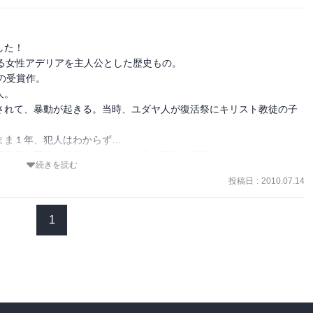
せんが、

てくる場面があって、

明言されています。

た！

ませんからね。

る女性アデリアを主人公とした歴史もの。

受賞作。

思います。
。

されて、暴動が起きる。当時、ユダヤ人が復活祭にキリスト教徒の子
ま１年、犯人はわからず…

査員と死体を検分することの出来る医師が派遣される。

続きを読む
まり、その息子ヘンリー２世の元で、国が平和になりつつある時代。

投稿日
:
2010.07.14
審判法はなくなったとか！

続く時代なのですね。

ないという野蛮さ。

1
尊敬を受けていた若いアデリアは、仕事に身を捧げた飾り気のない女
兼調剤助手として同行、居心地の悪さを感じつつ、腕を発揮していき
しつつもアデリアを認め、バーンウェル修道院長のジェフリーも治療


ピコウ卿に不審を感じたアデリア。やがて彼に惹かれていき…？
