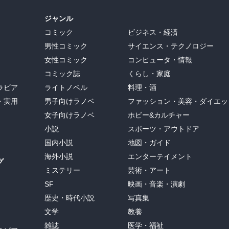
が、戻ってきている時期。

ジャンル
からね。次回登場？！

科大学があったのだそうです。

コミック
ビジネス・経済
！

男性コミック
サイエンス・テクノロジー
女性コミック
コンピュータ・情報
たというけど～医者はいなかったのかしら…？？）
コミック誌
くらし・家庭
ラビア
ライトノベル
料理・酒
・実用
男子向けラノベ
ファッション・美容・ダイエッ
女子向けラノベ
ホビー&カルチャー
小説
スポーツ・アウトドア
国内小説
地図・ガイド
海外小説
エンターテイメント
グ
ミステリー
芸術・アート
SF
映画・音楽・演劇
歴史・時代小説
写真集
文学
教養
雑誌
医学・福祉