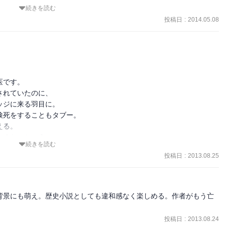
へ身を捧げ、シチリアの最も優秀な医者であり、かつ女子力皆無の干
続きを読む
投稿日
:
2014.05.08
ラブ人の召使、さらに個性的な登場人物達が邪魔をしたり、協力した
開もあります。

です。

い出させられて、面白いです。
れていたのに、

ジに来る羽目に。

死をすることもタブー。

る。

くないという、

続きを読む
況に陥ります。

投稿日
:
2013.08.25
の被害者達の検死。

を積み重ねていきます。

、

背景にも萌え。歴史小説としても違和感なく楽しめる。作者がもう亡
怖さもあります。

しました。

投稿日
:
2013.08.24