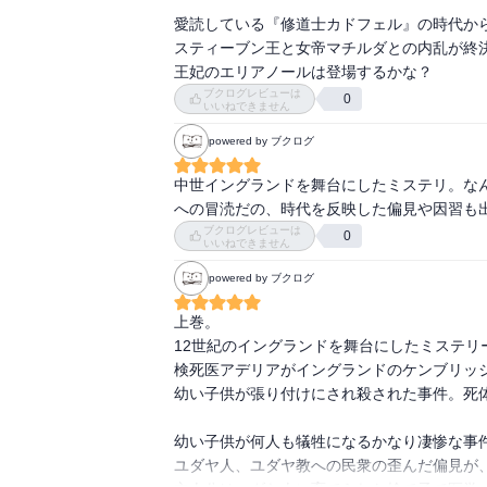
まだまだミステリの要素より、その時代の描
愛読している『修道士カドフェル』の時代から
い。その始まりを感じさせる一文が上巻の最後
スティーブン王と女帝マチルダとの内乱が終決
連続殺人鬼はすぐそばにいるのだ。その心の
王妃のエリアノールは登場するかな？
向かっていくのだろう。

ブクログレビューは
0
下巻では大きくストーリーが動いていくはずだ
いいねできません
大きな期待を抱きながら、ページをめくろう
powered by ブクログ
中世イングランドを舞台にしたミステリ。な
への冒涜だの、時代を反映した偏見や因習も
ブクログレビューは
0
いいねできません
powered by ブクログ
上巻。

12世紀のイングランドを舞台にしたミステ
検死医アデリアがイングランドのケンブリッジ
幼い子供が張り付けにされ殺された事件。死体
幼い子供が何人も犠牲になるかなり凄惨な事
ユダヤ人、ユダヤ教への民衆の歪んだ偏見が、