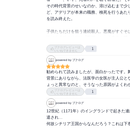
その時代背景のせいなのか、溶け込むまで少
ど、アデリアが本来の職務、検死を行うあた
を読み終えた。

子供たちだけを狙う連続殺人。悪魔がすぐそ
性であるアデリアは「医師」という身分を隠
残る時代。「女性医師」が、ともすれば「魔
ブクログレビューは
1
のに、さらにやりづらい。けれど、殺された
いいねできません
powered by ブクログ
科学より宗教の方が強い時代（こういう言い
すがる人々が多い時代。人の遺体を解剖する
勧められて読みましたが、面白かったです。
思に反してその命を奪われた者の最後の声を
背景にありながら、法医学の女医が主人公と
どかしさもよく表現されている。

ょっと異常なのと、そうなった原因がよくわ
ブクログレビューは
1
いいねできません
この時代の「検死」というものが本当はどう
る「検死」にも驚かされる。それだけの知識
powered by ブクログ
蓄積した知識をもとに、死亡時期や死亡原因
12世紀（1171年）のイングランドで起き
感情を殺して、機械的に作業を進めていく姿
遣され…

る・・・ということ。

何故シチリア王国からなんだろう？これは下巻