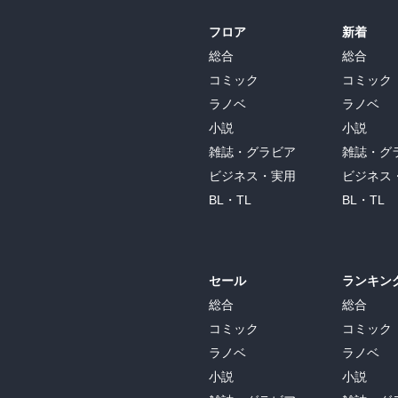
十字軍で数年間、村を離れていた男たち数百人
フロア
新着
ヘンリー２世というと王妃はアリエノールです
シチリア王国のサレルノには、1050年から医
総合
総合
そこでは女性も学び、資格を取ることが出来た
コミック
コミック
ちょっと修道女フィデルマのよう？

ラノベ
ラノベ
（７世紀のアイルランドでは女性弁護士がい
小説
小説
雑誌・グラビア
雑誌・グ
ビジネス・実用
ビジネス
BL・TL
BL・TL
セール
ランキン
総合
総合
コミック
コミック
ラノベ
ラノベ
小説
小説