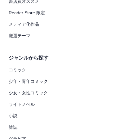
書店員オススメ
Reader Store 限定
メディア化作品
厳選テーマ
ジャンルから探す
コミック
少年・青年コミック
少女・女性コミック
ライトノベル
小説
雑誌
グラビア