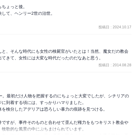
写に対する興味の方が大きい。これから謎解きが始まるのかもしれな
ちょっと後。

に。

して、ヘンリー2世の治世。

中はどうであれ、身体はか弱い女性であるアデリアはどうやって立ち
投稿日
:
2024.10.17
。

。
んと、そんな時代にも女性の検屍官がいたとは！当然、魔女だの教会
出てきて、女性には大変な時代だったのだなあと思う。
投稿日
:
2014.08.28
リー。最初だけ人物を把握するのにちょっと大変でしたが、シチリアの
に到着する頃には、すっかりハマりました。

を検分したアデリアは恐ろしい暴力の痕跡を見つける。

件ですが、事件そのものと合わせて歪んだ権力をもつキリスト教会や
牧歌的な風景の中にぶちまけられています。
