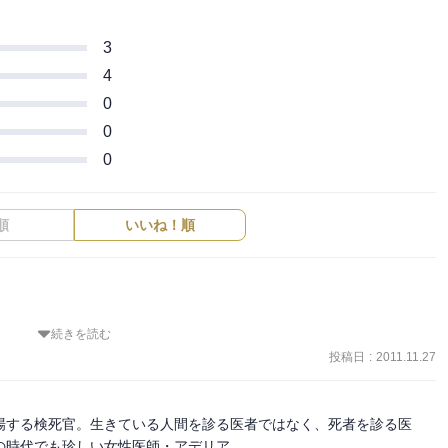
3
4
0
0
0
順
いいね！順
続きを読む
市によって特徴があるのだなというのがよく分かりました。

グランドは田舎というか野蛮といってもいいぐらいなのですね。

投稿日
:
2011.11.27
事実を見据えている、逞しい状況が分かります。

後のやり取りがほっとさせられます。

うかシリーズとしてコンビが続くのかと思っていた）

場する検死官。生きている人間を診る医者ではなく、死者を診る医
犯者が意外で、最後まで分かりませんでした。
時代でも珍しい女性医師・アデリア。
