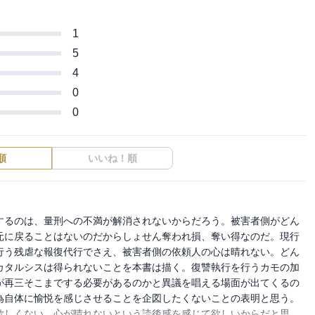
1
5
4
0
0
順
いいね！順
するのは、量刑への不満が解消されないからだろう。被害者側がどん
元に戻ることはないのだからしょせん奪われ損、奪い得なのだ。現行
行う残虐な報復代行でさえ、被害者側の依頼人の心は晴れない。どん
カタルシスは得られないことを本書は描く。復讐執行を行うカモの加
が再三そこまでする必要があるのかと異議を唱える場面が出てくるの
為自体に愉悦を感じさせることを企図したくないことの表明と思う。
欲しくない、心が晴れないという読後感を感じて欲しいからだと思