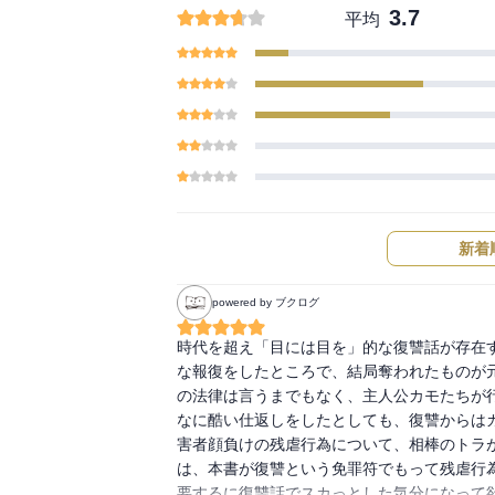
3.7
平均
新着
powered by ブクログ
時代を超え「目には目を」的な復讐話が存在
な報復をしたところで、結局奪われたものが
の法律は言うまでもなく、主人公カモたちが
なに酷い仕返しをしたとしても、復讐からは
害者顔負けの残虐行為について、相棒のトラ
は、本書が復讐という免罪符でもって残虐行
要するに復讐話でスカっとした気分になって