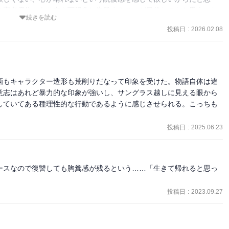
加害者優位なあり方を可視化し告発することが目的なのだと思う。な
続きを読む
いているのは、報復シーンの方ではなく、加害行為を行う側の人間の
投稿日
:
2026.02.08
害者たちの、人間ここまで堕ちることができるのかという下劣で醜悪
害者たちの絶望の表情だからだ。
画もキャラクター造形も荒削りだなって印象を受けた。物語自体は違
意志はあれど暴力的な印象が強いし、サングラス越しに見える眼から
していてある種理性的な行動であるように感じさせられる。こっちも
投稿日
:
2025.06.23
ースなので復讐しても胸糞感が残るという……「生きて帰れると思っ
投稿日
:
2023.09.27