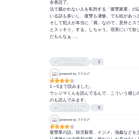
全巻読了。

法で裁かれない人を私刑する「復讐家業」の
いる話も多いし、復讐も凄惨。でも絵があっさ
そして犯人が本当に「屑」なので、意外とス
とスッキリ、する。しちゃう。現実にいて欲
だもんなぁ…。

と、復讐劇が肝ではあるけれど、主人公たち
る場面もあって独特の雰囲気。

ブクログレビューは
1
擬似家族的なものを形成し始めた主人公たちが
いいねできません
単純な「目には目を」でないところも面白か
powered by ブクログ
1～5まで読みました。

ウシジマくんを読んでるんで、こういう感じ
のも読んでみます。
ブクログレビューは
0
いいねできません
powered by ブクログ
復讐業の話。幼児殺害、イジメ、強姦などを
に過激なので最初の取っ掛かりしか見せない