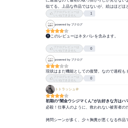
似てる。上品な作品ではないが、絵はほどほ
ブクログレビューは
1
いいねできません
powered by ブクログ
このレビューはネタバレを含みます。
絵面としては、シマウマからセックスを省いた
ブクログレビューは
内容的にはシマウマ的必殺仕事人という感じ

0
いいねできません
powered by ブクログ
同じ月刊誌に同時期に乗る作品にしては似過
現状はまだ機能としての復讐。なので過程も
ブクログレビューは
0
いいねできません
トトラッシュ＠
初期の“闇金ウシジマくん”がお好きな方はハ
必殺！仕事人のように、救われない被害者のた
拷問シーンが多く、少々胸糞が悪くなる作品で