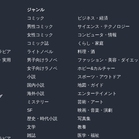
ジャンル
コミック
ビジネス・経済
男性コミック
サイエンス・テクノロジー
女性コミック
コンピュータ・情報
コミック誌
くらし・家庭
ラビア
ライトノベル
料理・酒
・実用
男子向けラノベ
ファッション・美容・ダイエッ
女子向けラノベ
ホビー&カルチャー
小説
スポーツ・アウトドア
国内小説
地図・ガイド
海外小説
エンターテイメント
グ
ミステリー
芸術・アート
SF
映画・音楽・演劇
歴史・時代小説
写真集
文学
教養
雑誌
医学・福祉
ラビア