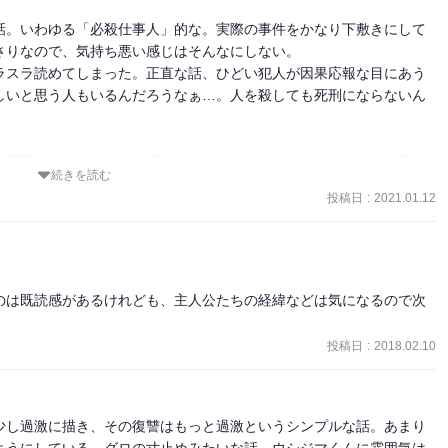
話。いわゆる「必殺仕事人」的な。実際の事件をかなり下敷きにして
りなので、気持ち悪い感じはそんなにしない。

ラスラ読めてしまった。正直な話、ひどい犯人が因果応報な目にあう
しいと思う人もいるんだろうなぁ…。人を殺しても死刑にならないん
の関係性とか、こんな内容なのに、たまにほっこりするシーンや笑え
続きを読む
投稿日
:
2021.01.12
、それでも復讐に身を投じていく。

った。
のは既読感があるけれども、主人公たちの経緯などは気になるので次
投稿日
:
2018.02.10
少し過激に描き、その復讐はもっと過激というシンプルな話。あまり
ようにしている。グロの寸止めみたいな話。ウシジマくんに雰囲気は