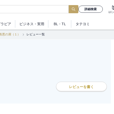
詳細検索
はじ
グラビア
ビジネス
・実用
BL・TL
タテヨミ
善悪の屑（１）
レビュー一覧
レビューを書く