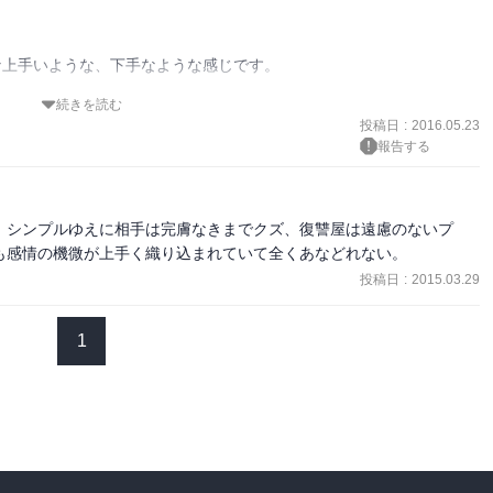
な上手いような、下手なような感じです。

続きを読む
マるかもしれませんね。
投稿日
:
2016.05.23
報告する
、シンプルゆえに相手は完膚なきまでクズ、復讐屋は遠慮のないプ
も感情の機微が上手く織り込まれていて全くあなどれない。
投稿日
:
2015.03.29
1