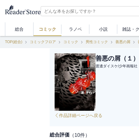
総合
コミック
ラノベ
小説
雑誌・
TOP(総合)
コミックフロア
コミック
男性コミック
善悪の屑
善悪の屑（１）
渡邊ダイスケ
/
少年画報社
作品詳細ページへ戻る
総合評価
（
10
件）