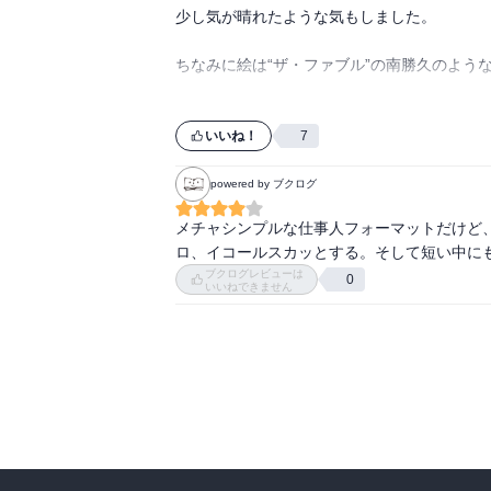
少し気が晴れたような気もしました。

ちなみに絵は“ザ・ファブル”の南勝久のよう
初期の“闇金ウシジマくん”がお好きな方はハ
いいね！
7
powered by ブクログ
メチャシンプルな仕事人フォーマットだけど
ロ、イコールスカッとする。そして短い中に
ブクログレビューは
0
いいねできません