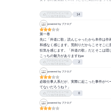
う。つまり本書は、現代社会の奪い得状況、
ぜなら著者が圧倒的な熱量で筆致し紙幅を割
ブクログレビューは
14
身勝手な振る舞いとそれを行っている時の加
いいねできません
な表情、そして理不尽な暴力にあっている被
powered by ブクログ
第一巻

先に「外道に歌」読んじゃったから本作は作
和感なく感じます。荒削りだからこそそこに
狂気を感じます。「外道の歌」だとそこは隠
こっちの魅力がありますねw
ブクログレビューは
2
いいねできません
powered by ブクログ
必殺仕事人系だが、実際に起こった事件がベ
てないだろうね？」
ブクログレビューは
0
いいねできません
powered by ブクログ