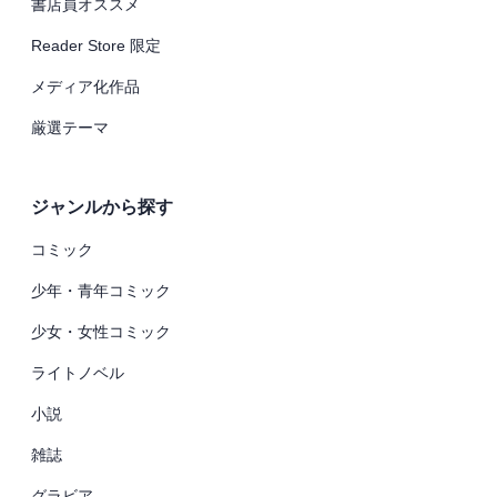
書店員オススメ
Reader Store 限定
メディア化作品
厳選テーマ
ジャンルから探す
コミック
少年・青年コミック
少女・女性コミック
ライトノベル
小説
雑誌
グラビア