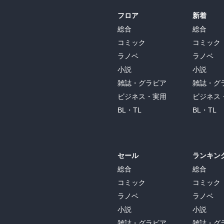
フロア
新着
総合
総合
コミック
コミック
ラノベ
ラノベ
小説
小説
雑誌・グラビア
雑誌・グ
ビジネス・実用
ビジネス
BL・TL
BL・TL
セール
ランキン
総合
総合
コミック
コミック
ラノベ
ラノベ
小説
小説
雑誌・グラビア
雑誌・グ