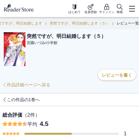
はじめて
会員登録
サインイン
検索
然ですが、明日結婚します
突然ですが、明日結婚します（５）
レビュー一覧
突然ですが、明日結婚します（５）
宮園いづみ
/
小学館
レビューを書く
作品詳細ページへ戻る
この作品の1巻へ
総合評価
（
2
件）
4.5
平均
1