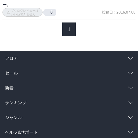
ー。
ブクログレビューは
投稿日
:
2016.07.08
0
いいねできません
1
フロア
総合
コミック
セール
ラノベ
小説
総合
コミック
新着
雑誌・グラビア
ビジネス・実用
ラノベ
小説
総合
コミック
ランキング
BL・TL
雑誌・グラビア
ビジネス・実用
ラノベ
小説
総合
コミック
ジャンル
BL・TL
雑誌・グラビア
ビジネス・実用
ラノベ
小説
コミック
男性コミック
ヘルプ&サポート