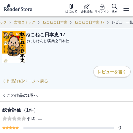
はじめて
会員登録
サインイン
検索
ック
女性コミック
ねこねこ日本史
ねこねこ日本史 17
レビュー一覧
ねこねこ日本史 17
そにしけんじ
/
実業之日本社
レビューを書く
作品詳細ページへ戻る
この作品の1巻へ
総合評価
（
1
件）
--
平均
0