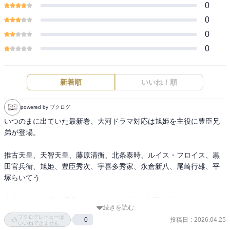
0
0
0
0
新着順
いいね！順
powered by ブクログ
いつのまに出ていた最新巻、大河ドラマ対応は旭姫を主役に豊臣兄
弟が登場。

推古天皇、天智天皇、藤原清衡、北条泰時、ルイス・フロイス、黒
田官兵衛、旭姫、豊臣秀次、宇喜多秀家、永倉新八、尾崎行雄、平
塚らいてう

次巻は2026年秋と予告あり。2027年大河の小栗忠順もそこででてく
続きを読む
るのかな？

ブクログレビューは
投稿日
:
2026.04.25
0
2028年大河のジョン万次郎は10巻ですでに登場している。
いいねできません