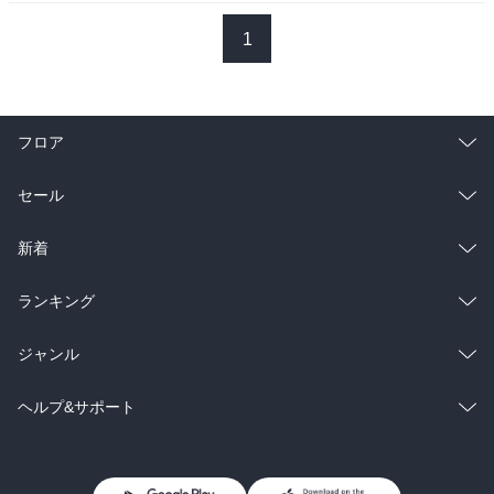
1
フロア
総合
コミック
セール
ラノベ
小説
総合
コミック
新着
雑誌・グラビア
ビジネス・実用
ラノベ
小説
総合
コミック
ランキング
BL・TL
雑誌・グラビア
ビジネス・実用
ラノベ
小説
総合
コミック
ジャンル
BL・TL
雑誌・グラビア
ビジネス・実用
ラノベ
小説
コミック
男性コミック
ヘルプ&サポート
BL・TL
雑誌・グラビア
ビジネス・実用
女性コミック
コミック誌
初めての方へ
ヘルプ