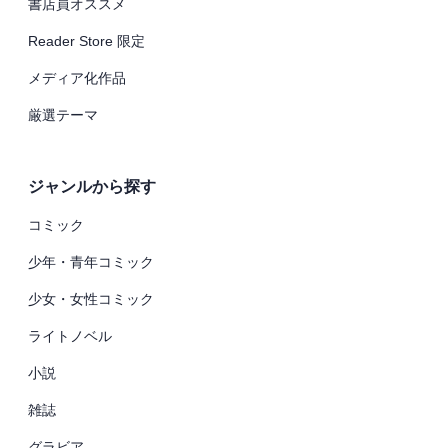
書店員オススメ
Reader Store 限定
メディア化作品
厳選テーマ
ジャンルから探す
コミック
少年・青年コミック
少女・女性コミック
ライトノベル
小説
雑誌
グラビア