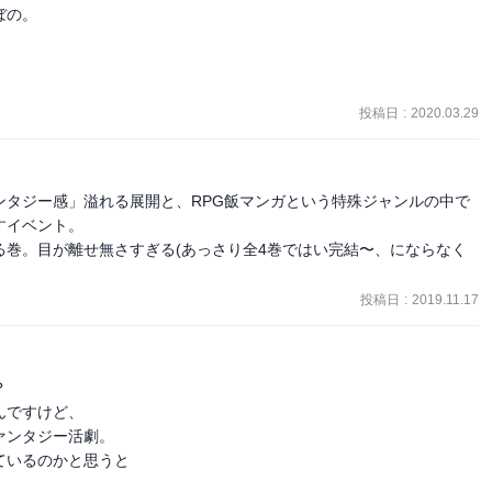
の。

投稿日
:
2020.03.29
ンタジー感」溢れる展開と、RPG飯マンガという特殊ジャンルの中で
イベント。

巻。目が離せ無さすぎる(あっさり全4巻ではい完結〜、にならなく
投稿日
:
2019.11.17


ですけど、

ンタジー活劇。

いるのかと思うと
