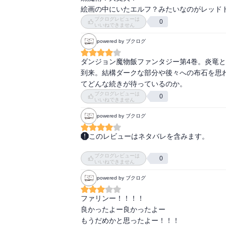
絵画の中にいたエルフ？みたいなのがレッド
ブクログレビューは
0
いいねできません
powered by ブクログ
ダンジョン魔物飯ファンタジー第4巻。炎竜
到来。結構ダークな部分や後々への布石を思
てどんな続きが待っているのか。
ブクログレビューは
0
いいねできません
powered by ブクログ
このレビューはネタバレを含みます。
「ダンジョン飯4」読了。

ブクログレビューは
レッドドラゴン回。ファリンが天使すぎて癒さ
0
いいねできません
powered by ブクログ
レッドドラゴン討伐してファリン蘇生させた
きました。こっからストーリーがどう展開し
ファリンー！！！！

良かったよー良かったよー

もうだめかと思ったよー！！！
