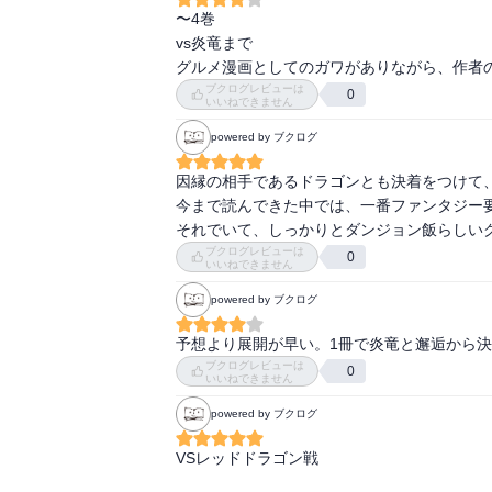
〜4巻

vs炎竜まで

グルメ漫画としてのガワがありながら、作者
ブクログレビューは
0
いいねできません
powered by ブクログ
因縁の相手であるドラゴンとも決着をつけて、
今まで読んできた中では、一番ファンタジー要
それでいて、しっかりとダンジョン飯らしい
ブクログレビューは
0
いいねできません
powered by ブクログ
予想より展開が早い。1冊で炎竜と邂逅から
ブクログレビューは
0
いいねできません
powered by ブクログ
VSレッドドラゴン戦
