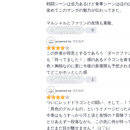
戦闘シーンは迫力あるけど食事シーンはほのぼ
改めてこのマンガの魅力が伝わってきた。

マルシャルとファリンの友情も素敵。
ブクログレビューは
0
いいねできません
powered by ブクログ
この作者が得意とするであろう「ダークファ
も「待ってました！」感のあるドラゴンを食す
色々胸熱なのに更に今後の新展開も予想される
てどこかホッとした感
ブクログレビューは
1
いいねできません
powered by ブクログ
ついにレッドドラゴンとの闘い、そして…！？
「異色のグルメもの」というイメージだったん
今巻はもうすっかり汗と涙と友情の？冒険ファ
とりあえず一段落ながら、この先に何が待って
まだまだ目が離せません！（≧▽≦）