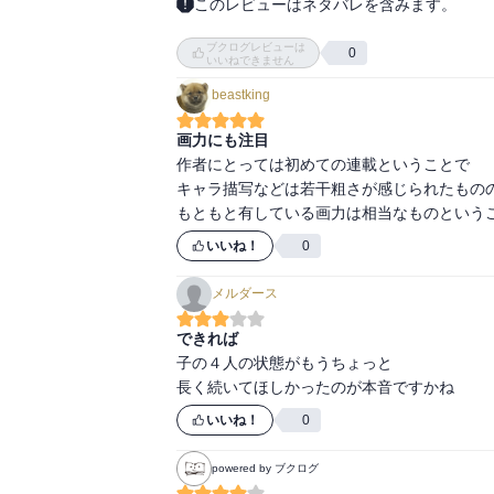
このレビューはネタバレを含みます。
第二十三話…レッツ炎竜にカツレツ

ブクログレビューは
第二十七話…ファリンと魔狼の骨格

0
いいねできません
第二十八話…ローストレッドドラゴン

beastking
　　　　　　タマネギのピザパン

　　　　　　ドラゴンテールスープ

画力にも注目
作者にとっては初めての連載ということで

キャラ描写などは若干粗さが感じられたものの
もともと有している画力は相当なものという
いいね！
0
メルダース
できれば
子の４人の状態がもうちょっと

長く続いてほしかったのが本音ですかね
いいね！
0
powered by ブクログ