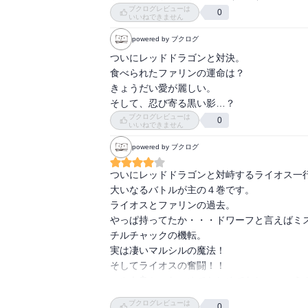
ブクログレビューは
0
いいねできません
powered by ブクログ
ついにレッドドラゴンと対決。

食べられたファリンの運命は？

きょうだい愛が麗しい。

そして、忍び寄る黒い影…？
ブクログレビューは
0
いいねできません
powered by ブクログ
ついにレッドドラゴンと対峙するライオス一行
大いなるバトルが主の４巻です。

ライオスとファリンの過去。

やっぱ持ってたか・・・ドワーフと言えばミス
チルチャックの機転。

実は凄いマルシルの魔法！

そしてライオスの奮闘！！

いやあ良かった、めでたしめでたし・・・え？
地上では迷宮の謎を巡って新たな展開の予想。
ブクログレビューは
0