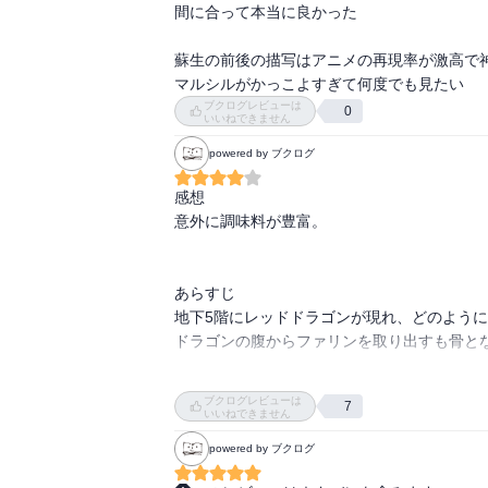
間に合って本当に良かった

蘇生の前後の描写はアニメの再現率が激高で神
マルシルがかっこよすぎて何度でも見たい
ブクログレビューは
0
いいねできません
powered by ブクログ
感想

意外に調味料が豊富。

あらすじ

地下5階にレッドドラゴンが現れ、どのよう
ドラゴンの腹からファリンを取り出すも骨とな
仲間の魔法でファリンを復活させる。

ブクログレビューは
7
いいねできません
オオガエルのカツレツ、レッドドラゴンのロ
powered by ブクログ