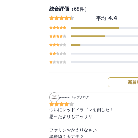
総合評価
（
68
件）
4.4
平均
新着
powered by ブクログ
ついにレッドドラゴンを倒した！

思ったよりもアッサリ…

ファリンおかえりなさい

黒魔術？大丈夫？
