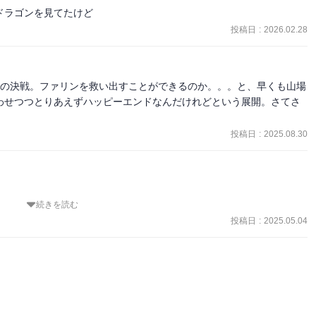
ドラゴンを見てたけど
投稿日
:
2026.02.28
との決戦。ファリンを救い出すことができるのか。。。と、早くも山場
わせつつとりあえずハッピーエンドなんだけれどという展開。さてさ
投稿日
:
2025.08.30
続きを読む
れる。マルシルとファリン仲良いのがすごく良い。

投稿日
:
2025.05.04
の、アニメでは結構終盤の印象だったけど、漫画ではまだ4巻なのに驚
ていくのか続きが気になるところ。