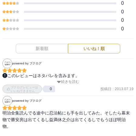
0
0
0
0
新着順
いいね！順
powered by ブクログ
このレビューはネタバレを含みます。
続きを読む
登場する忍者はたった独り、忍法はわずか数種類、舞台は異例の幕
ブクログレビューは
末…と、これが忍法帖長編第三作目とは思えない挑戦的な作品。ラ
投稿日
:
2013.07.19
0
いいねできません
スト間際は悲愴感に耐えられず「早くみんな死んでくれ」と願って
powered by ブクログ
しまったほどでした。傑作。
明治全集読んでる途中に忍法帖にも手を出してみた。そしたら幕末
物で勝安房は出てくるし益満休之介は出てくるしでもうほぼ明治
物。
