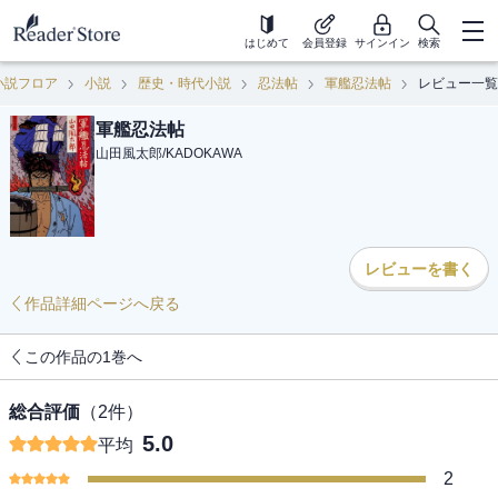
はじめて
会員登録
サインイン
検索
小説フロア
小説
歴史・時代小説
忍法帖
軍艦忍法帖
レビュー一覧
軍艦忍法帖
山田風太郎
/
KADOKAWA
レビューを書く
作品詳細ページへ戻る
この作品の1巻へ
総合評価
（
2
件）
5.0
平均
2