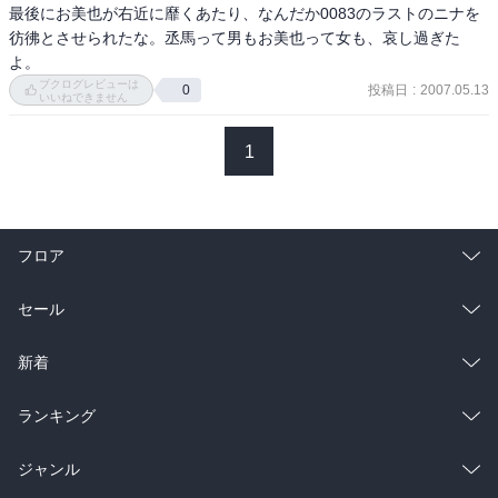
最後にお美也が右近に靡くあたり、なんだか0083のラストのニナを
彷彿とさせられたな。丞馬って男もお美也って女も、哀し過ぎた
よ。
ブクログレビューは
投稿日
:
2007.05.13
0
いいねできません
1
フロア
総合
コミック
セール
ラノベ
小説
総合
コミック
新着
雑誌・グラビア
ビジネス・実用
ラノベ
小説
総合
コミック
ランキング
BL・TL
雑誌・グラビア
ビジネス・実用
ラノベ
小説
総合
コミック
ジャンル