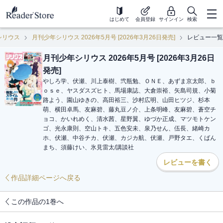
はじめて
会員登録
サインイン
検索
シリウス
月刊少年シリウス 2026年5月号 [2026年3月26日発売]
レビュー一覧
月刊少年シリウス 2026年5月号 [2026年3月26日
発売]
やしろ学、伏瀬、川上泰樹、弐瓶勉、ＯＮＥ、あずま京太郎、ｂ
ｏｓｅ、ヤスダスズヒト、馬場康誌、大倉崇裕、矢島司規、小菊
路よう、園山ゆきの、高田裕三、沙村広明、山田ヒツジ、杉本
萌、横田卓馬、友麻碧、藤丸豆ノ介、上条明峰、友麻碧、蒼空チ
ョコ、かいれめく、清水茜、星野翼、ゆづか正成、マツモトケン
ゴ、光永康則、空山トキ、五色安未、泉乃せん、伍長、緒崎カ
ホ、伏瀬、中谷チカ、伏瀬、カジカ航、伏瀬、戸野タエ、くばん
まち、須藤けい、氷見雷太
/
講談社
レビューを書く
作品詳細ページへ戻る
この作品の1巻へ