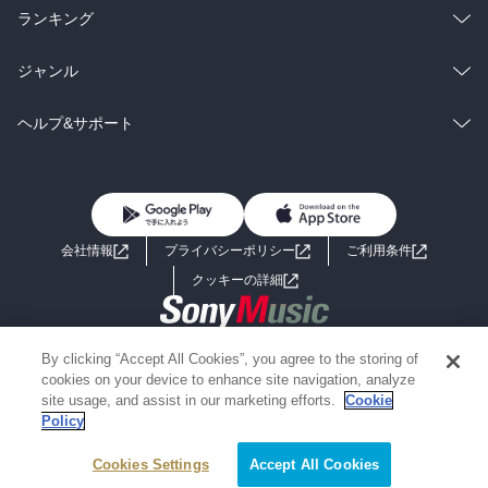
雑誌・グラビア
ビジネス・実用
ラノベ
小説
総合
コミック
ランキング
BL・TL
雑誌・グラビア
ビジネス・実用
ラノベ
小説
総合
コミック
ジャンル
BL・TL
雑誌・グラビア
ビジネス・実用
ラノベ
小説
コミック
男性コミック
ヘルプ&サポート
BL・TL
雑誌・グラビア
ビジネス・実用
女性コミック
コミック誌
初めての方へ
ヘルプ
BL・TL
ライトノベル
男子向けラノベ
よくあるご質問
お問い合わせ
会社情報
プライバシーポリシー
ご利用条件
女子向けラノベ
小説
利用規約
クッキーの詳細
国内小説
海外小説
Copyright 2017 - 2026 Sony Music Entertainment(Japan) Inc.
By clicking “Accept All Cookies”, you agree to the storing of
ミステリー
SF
Information on the site is for the Japan domestic market only
cookies on your device to enhance site navigation, analyze
powered by
site usage, and assist in our marketing efforts.
Cookie
Policy
歴史・時代小説
文学
Cookies Settings
Accept All Cookies
雑誌
グラビア写真集