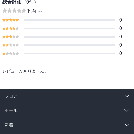
総合評価
（
0
件）
--
平均
0
0
0
0
0
レビューがありません。
フロア
総合
コミック
セール
ラノベ
小説
総合
コミック
新着