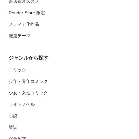
書店員オススメ
Reader Store 限定
メディア化作品
厳選テーマ
ジャンルから探す
コミック
少年・青年コミック
少女・女性コミック
ライトノベル
小説
雑誌
グラビア