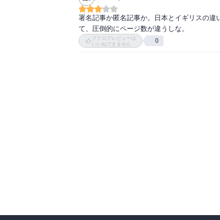
署名記事か匿名記事か。日本とイギリスの違
て、圧倒的にページ数が違うしな。
ブクログレビューは
0
いいねできません