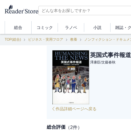
総合
コミック
ラノベ
小説
雑誌・
TOP(総合)
ビジネス・実用フロア
教養
ノンフィクション・ドキュメ
英国式事件報道
澤康臣
/
文藝春秋
作品詳細ページへ戻る
総合評価
（
2
件）