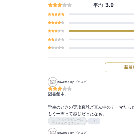
3.0
平均
新着
powered by ブクログ
図書館本。

学生のときの専攻直球ど真ん中のテーマだった
もう一声って感じだったなぁ。
ブクログレビューは
0
いいねできません
powered by ブクログ