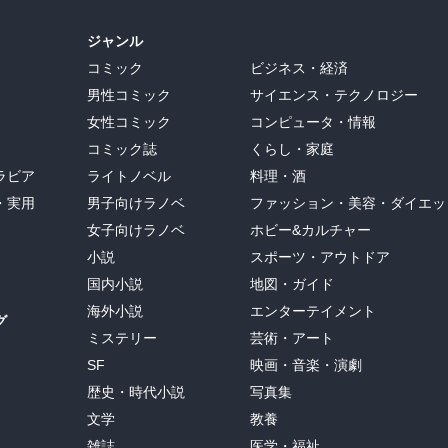
ジャンル
コミック
ビジネス・経済
男性コミック
サイエンス・テクノロジー
女性コミック
コンピュータ・情報
コミック誌
くらし・家庭
ラビア
ライトノベル
料理・酒
・実用
男子向けラノベ
ファッション・美容・ダイエッ
女子向けラノベ
ホビー&カルチャー
小説
スポーツ・アウトドア
国内小説
地図・ガイド
海外小説
エンターテイメント
グ
ミステリー
芸術・アート
SF
映画・音楽・演劇
歴史・時代小説
写真集
文学
教養
雑誌
医学・福祉