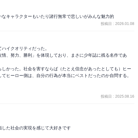
思うけど。

いなキャラクターもいたり諸行無常で悲しいがみんな魅力的
かった。

投稿日
:
2026.01.08
成長するし、最終戦の話も分かりづらかった。

な。

ちか一瞬迷う、笑

ハイクオリティだった。

友情、努力、勝利」を体現しており、まさに少年誌に残る名作であ
らしかった。社会を害すならば（たとえ信念があったとしても）ヒー
だよね。NARUTOの最終戦とかは活かしきれてた気がするんだけ
してヒーロー側は、自分の行為が本当にベストだったのか自問する。
ゃったり。なんかなぁ。

た。なんか入り込めなかった。

投稿日
:
2025.08.16
もっといい話を経験して、このくらいじゃ物足りなくなったのかな
みたいに、弱い個性なんだけど、頭脳と戦略で敵を倒す、みたいなのが
した社会の実現を感じて大好きです

くなっちゃって、その良さが消えた。ただのパワーバトルに近くなっ