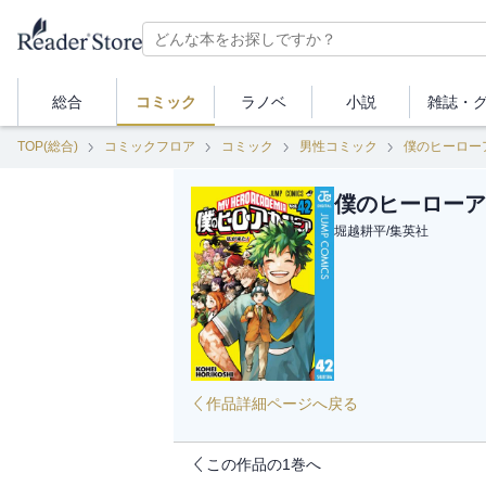
総合
コミック
ラノベ
小説
雑誌・
TOP(総合)
コミックフロア
コミック
男性コミック
僕のヒーロー
僕のヒーローア
堀越耕平
/
集英社
作品詳細ページへ戻る
この作品の1巻へ