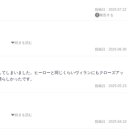
投稿日
:
2025.07.22
報告する
続きを読む
けがえのない仲間たちとも出会えて、信じられないけど“無個性”だっ
投稿日
:
2025.06.30
る。だから僕も君に手を差し伸べたいんだ。架空は現実に。そして今
ーアカデミア!!

してしまいました。ヒーローと同じくらいヴィランにもクローズアッ


晴らしかったです。
投稿日
:
2025.05.23
ろ…」でした。弔を始め敵側の生い立ちや境遇が酷すぎる。そりゃあ
無差別に攻撃をするのは間違っていると思う。でも…じゃあ彼らの思
持するために封殺されていいものなのか？どんな〝悪〟でも、きっか
些細なことだったのではないだろうか…

在しているように感じます。ひとたび敵側のカリスマ的存在が登場し
続きを読む
うな、非常に危うい状態だと思うんです。マイノリティを孤立させて
投稿日
:
2025.04.10
ます。
