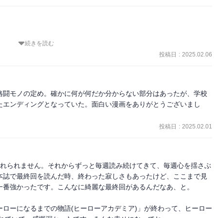
続きを読む
投稿日
:
2025.02.06
と「推しの子」のカミキヒカルを足したみたいな(笑)

格闘モノの定め。確かに何が何だか分からない部分はあったが、学校
なの、じわります。スピナーにとっては死柄木がヒーローであってほ
たエンディングとなっていた。面白い漫画をありがとうございまし


投稿日
:
2025.02.01
ィ・ナガンが刑務所に？と思ったら出久がスピナーに死柄木メッセージ
。

忘れられません。それからずっと毎週読み続けてきて、毎週心を揺さぶ
本誌で最終回を読んだ時、終わった寂しさもあったけど、ここまで見
った子どもに手を差し伸べられたおばあちゃんの話もきれいにまとま
一番強かったです。こんなに綺麗な最終回があるんだなあ、と。

ローになるまでの物語(ヒーローアカデミア)」が終わって、ヒーロー
に。メッチャ似合ってる。
