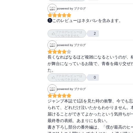
powered by ブクログ
このレビューはネタバレを含みます。
No.423～431

ブクログレビューは
2
いいねできません
遂に完結か。さみしいなぁ。

powered by ブクログ
AFOの最期がまるで「鬼滅の刃」の鬼舞辻無惨
正直、ざまーみろでございます。

長くなればなるほど複雑になるというのが、
死柄木が最期に言葉を残した相手がスピナー
が舞台になっているお陰で、青春を織り交ぜ
しい存在なこと、ちゃんとわかってるんやね。
た。
ブクログレビューは
0
でも、この巻はほとんど後日談。

いいねできません
雄英TOP3が卒業、轟家の再生、あれ？レデ
powered by ブクログ
を伝えに来ていた。オーバーホールの話も終結
ジャンプ本誌で1話を見た時の衝撃、今でも
そしてA組も2年に進級。

られて、どれだけ泣いたかもわかりません。
お茶子のトガちゃんへの思い、前は救えなか
届けることができてよかったという気持ちが
った。

最終巻の表紙、あまりにも良い。

書き下ろし部分の番外編は、「僕が最高のヒー
最後は大人になったA組のみんな。出久が先生