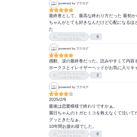
powered by ブクログ
ガソリン、めっちゃなりました。

主人公の痛々しい戦闘スタイルから、途中何
最終巻として、最高な終わり方だった 最初か
ました）　友人が言っていました。「デクの
「僕の金曜サイゼリヤ」

ちゃんがとても好きなんだけど心配になるほ
う。でも、頑張ってどんどん成長する主人公
気になります。
た 
作品でした。
ブクログレビューは
0
いいねできません
powered by ブクログ
感動、涙の最終巻だった。読みやすくて内容も
ホークスとイレイザーヘッドがお気に入りキ
ブクログレビューは
2
いいねできません
powered by ブクログ
2025/2/9

最後は恋愛模様で終わりですかぁ。

麗日ちゃんのトガヒミコを救えなくて泣いてた
グッときたなぁ。

10年間お疲れ様でした。
ブクログレビューは
0
いいねできません