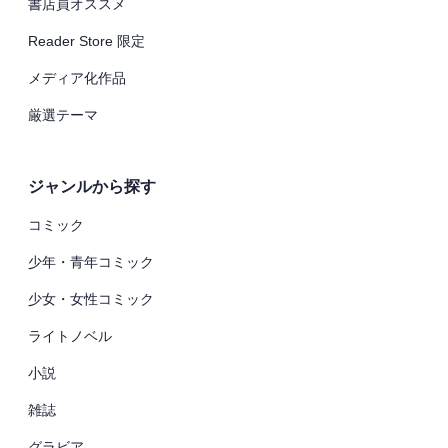
書店員オススメ
Reader Store 限定
メディア化作品
厳選テーマ
ジャンルから探す
コミック
少年・青年コミック
少女・女性コミック
ライトノベル
小説
雑誌
グラビア