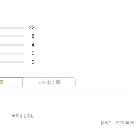
22
6
4
0
0
順
いいね！順
続きを読む
な？

？

投稿日
:
2026.06.29