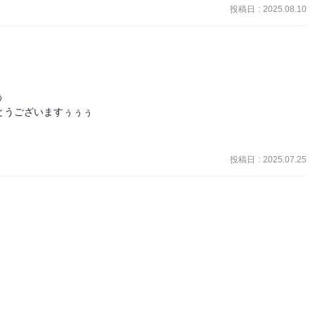
投稿日
:
2025.08.10
クワクしたし、最後に無個性のオールマイトがAFOの前に登場したの
かったわけではないので、感謝！


うございますぅぅぅ

投稿日
:
2025.07.25