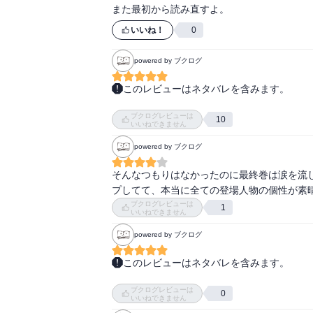
また最初から読み直すよ。
いいね！
0
powered by ブクログ
このレビューはネタバレを含みます。
【あらすじ】

ブクログレビューは
あの日、憧れの人に認められて嬉しかった。か
10
いいねできません
た僕がたくさんの人に支えられて今ここにい
powered by ブクログ
を未来へ繋ぐ物語。ここが僕の…僕たちのヒーロ
そんなつもりはなかったのに最終巻は涙を流
・‥…━━━☆・‥…━━━☆・‥…━━━☆
プしてて、本当に全ての登場人物の個性が素
ブクログレビューは
1
まず第一に頭に浮かんだ感想は「重過ぎるだ
いいねできません
もちろん、世の中に不満があるからといって
powered by ブクログ
いはどうすればいいの！？平和な世の中を維
けは「話を聞いてくれなかった」というような
このレビューはネタバレを含みます。
内容は違えど同質の問題が、今の社会には存
【微バレ】

たら、本当に世界がひっくり返ってしまうよ
ブクログレビューは
0
いいねできません
潰しても、それは解決にはならない。そう思い
10年。42巻。ありがとう！！！
