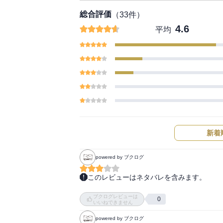
総合評価
（
33
件）
4.6
平均
新着
powered by ブクログ
このレビューはネタバレを含みます。
すっごい評判いいけど、そこまでおもしろいか
ブクログレビューは
おもしろいけど、ここまで人気になるほどかな
0
いいねできません
という印象。

powered by ブクログ