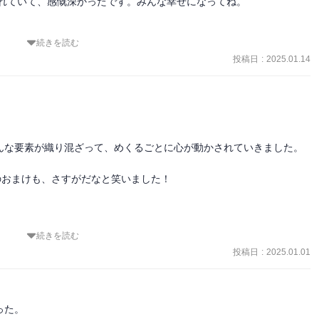
かれていて、感慨深かったです。みんな幸せになってね。

、素敵すぎる。出久とお茶子は、これからかな♡
続きを読む
投稿日
:
2025.01.14
んな要素が織り混ざって、めくるごとに心が動かされていきました。

のおまけも、さすがだなと笑いました！

続きを読む
た！
投稿日
:
2025.01.01
た。
