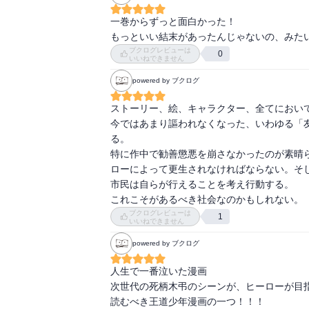
40代になると感じ方が違うのかな。

一巻からずっと面白かった！

確かに最近のジャンプマンガの中では上位だと
もっといい結末があったんじゃないの、みた
おもしろかったけど、読み返したいほどではな
ブクログレビューは
0
いいねできません
中盤あたりまでは良かったけど、後半で異様に
powered by ブクログ
そんな複雑にしなくても良かったんじゃないか
あとしょっちゅうAFOとOFAがどっちがどっ
ストーリー、絵、キャラクター、全てにおいて
地味にストレス。

今ではあまり謳われなくなった、いわゆる「
絵も凄いような見にくいような。

る。

鬼滅と同じでアニメだと良さそうだけど。

特に作中で勧善懲悪を崩さなかったのが素晴
総力戦もなんか活かしきれてない感じがするん
ローによって更生されなければならない。そ
ど、ヒロアカのはもう一捻り欲しい。

市民は自らが行えることを考え行動する。

あまり連携せずにお茶子がトガヒミコに勝っち
これこそがあるべき社会なのかもしれない。
ヒーローというメッセージもあまり響かなかっ
ブクログレビューは
1
いいねできません
いい話なんだけどね、歳を重ねて、いろいろ
ぁ。

powered by ブクログ
個人的には、もっとジョジョとかNARUTO
人生で一番泣いた漫画

あれば良かったな。

次世代の死柄木弔のシーンが、ヒーローが目指
最初はデクがその立場だったけど、後半は強
読むべき王道少年漫画の一つ！！！