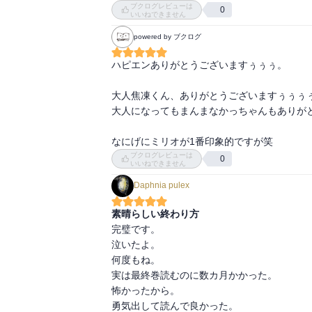
ちゃって残念。

ブクログレビューは
0
いいねできません
ただいいところもいっぱいあって、前半はワ
powered by ブクログ
は胸熱！

ハピエンありがとうございますぅぅぅ。

いろいろ書いちゃったけど、決してつまらな
大人焦凍くん、ありがとうございますぅぅぅぅ
大人になってもまんまなかっちゃんもありがと
なにげにミリオが1番印象的ですが笑
ブクログレビューは
0
いいねできません
Daphnia pulex
素晴らしい終わり方
完璧です。

泣いたよ。

何度もね。

実は最終巻読むのに数カ月かかった。

怖かったから。

勇気出して読んで良かった。
