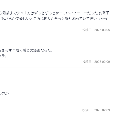
度か目を背けたくなりました。（実際、最後まで読むのを一度挫折し
ら最後までデクくんはずっとずっとかっこいいヒーローだった お茶子
母親目線で考えてしまうととても読めない」と。本当にそうだと思
どおおらかで優しいところに周りがそっと寄り添っていて泣いちゃっ
に強く惹かれる。そんな危なっかしさが魅力でもある、非常に複雑な
投稿日
:
2025.03.05
まっすぐ届く感じの漫画だった。

ャラ。
投稿日
:
2025.02.09
のが

投稿日
:
2025.02.09