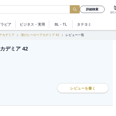
詳細検索
はじ
グラビア
ビジネス
・実用
BL・TL
タテヨミ
アカデミア
僕のヒーローアカデミア 42
レビュー一覧
カデミア 42
レビューを書く