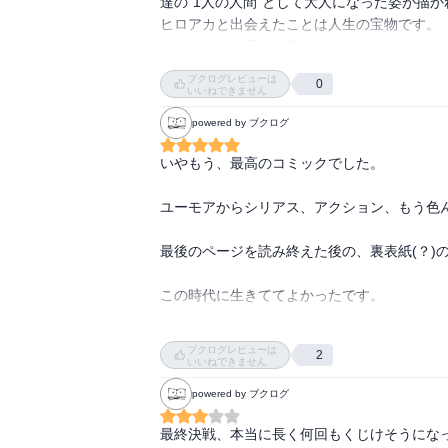
達の”1人の人間”として大人になった姿が描
ヒロアカと出会えたことは人生の宝物です。

ラストの、お茶子の背中を押したトガちゃん
ブクログレビューは
0
いいねできません
powered by ブクログ
いやもう、最高のコミックでした。

ユーモアからシリアス、アクション、もう色
最後のページを読み終えた後の、裏表紙(？)
この時代に生きててよかったです。

改めて、最高の作品をありがとうございまし
ブクログレビューは
2
いいねできません
powered by ブクログ
最終決戦、本当に長く何回もくじけそうになっ