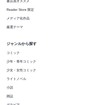
書店員オススメ
Reader Store 限定
メディア化作品
厳選テーマ
ジャンルから探す
コミック
少年・青年コミック
少女・女性コミック
ライトノベル
小説
雑誌
グラビア