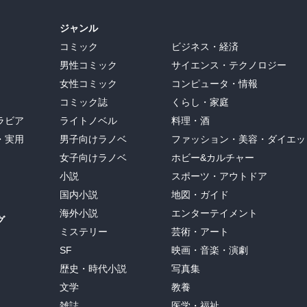
ジャンル
コミック
ビジネス・経済
男性コミック
サイエンス・テクノロジー
女性コミック
コンピュータ・情報
コミック誌
くらし・家庭
ラビア
ライトノベル
料理・酒
・実用
男子向けラノベ
ファッション・美容・ダイエッ
女子向けラノベ
ホビー&カルチャー
小説
スポーツ・アウトドア
国内小説
地図・ガイド
海外小説
エンターテイメント
グ
ミステリー
芸術・アート
SF
映画・音楽・演劇
歴史・時代小説
写真集
文学
教養
雑誌
医学・福祉