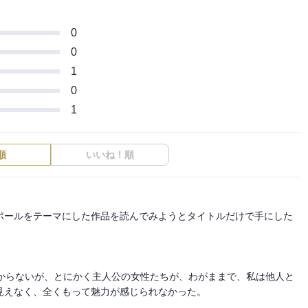
0
0
1
0
1
順
いいね！順
ポールをテーマにした作品を読んでみようとタイトルだけで手にした
わからないが、とにかく主人公の女性たちが、わがままで、私は他人と
えなく、全くもって魅力が感じられなかった。
