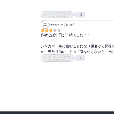
そしてなぜ、毎回、自分の出身地やら部活やら
ブクログレビューは
0
なんか、オシャレだろう、カッコいいだろう
いいねできません
powered by ブクログ
作者と誕生日が一緒でした！！

シンガポールに住むことになり題名から興味
か、当たり前のことって気を付けないと、当
ブクログレビューは
0
いいねできません