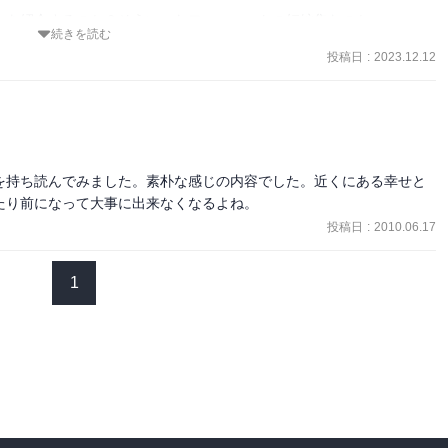
を紹介するのか？そういったフォーマットの短編集なのか。

続きを読む
投稿日
:
2023.12.12
と押し付けられているように感じ、私には合いませんでした。
を持ち読んでみました。素朴な感じの内容でした。近くにある幸せと
たり前になって大事に出来なくなるよね。
投稿日
:
2010.06.17
1