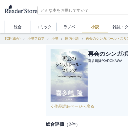
総合
コミック
ラノベ
小説
雑誌・
TOP(総合)
小説フロア
小説
国内小説
再会のシンガポール・スリ
再会のシンガポ
喜多嶋隆
/
KADOKAWA
作品詳細ページへ戻る
総合評価
（
2
件）