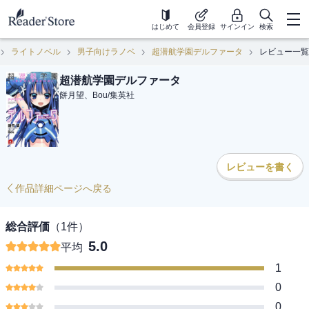
はじめて
会員登録
サインイン
検索
ライトノベル
男子向けラノベ
超潜航学園デルファータ
レビュー一覧
超潜航学園デルファータ
餅月望、Bou
/
集英社
レビューを書く
作品詳細ページへ戻る
総合評価
（
1
件）
5.0
平均
1
0
0