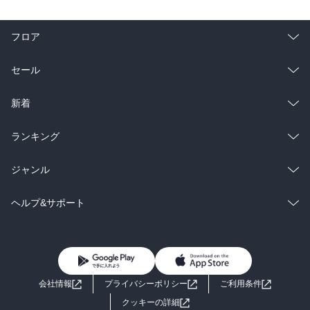
フロア
総合
コミック
セール
ラノベ
小説
総合
コミック
新着
雑誌・グラビア
ビジネス・実用
ラノベ
小説
総合
コミック
ランキング
BL・TL
雑誌・グラビア
ビジネス・実用
ラノベ
小説
総合
コミック
ジャンル
BL・TL
雑誌・グラビア
ビジネス・実用
ラノベ
小説
コミック
男性コミック
ヘルプ&サポート
BL・TL
雑誌・グラビア
ビジネス・実用
女性コミック
コミック誌
初めての方へ
ヘルプ
BL・TL
ライトノベル
男子向けラノベ
よくあるご質問
お問い合わせ
会社情報
プライバシーポリシー
ご利用条件
女子向けラノベ
小説
利用規約
クッキーの詳細