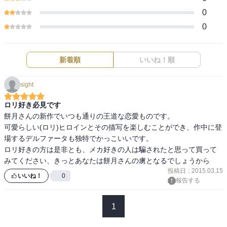
0
0
新着順
いいね！順
sight
ロリ好き必見です
餅月さんの新作でいつも通りの王道な恋愛ものです。

可愛らしい(ロリ)ヒロインとその描写を楽しむことができ、作中に登
場するデルファータも独特でかっこいいです。

ロリ好きの方は是非とも、メカ好きの人は騙されたと思って買って
みてください、きっとあなたは餅月さんの虜となるでしょうから
投稿日
:
2015.03.15
いいね！
0
報告する
1