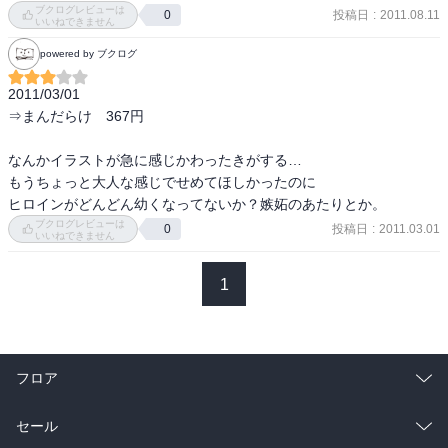
ブクログレビューは
投稿日
:
2011.08.11
0
　まだ、まとまりがない感じ。

いいねできません
　次回に期待。
powered by ブクログ
2011/03/01

⇒まんだらけ　367円

なんかイラストが急に感じかわったきがする…

もうちょっと大人な感じでせめてほしかったのに

ヒロインがどんどん幼くなってないか？嫉妬のあたりとか。
ブクログレビューは
投稿日
:
2011.03.01
0
いいねできません
1
フロア
総合
コミック
セール