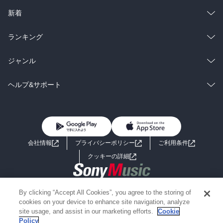
ラノベ
小説
総合
コミック
新着
雑誌・グラビア
ビジネス・実用
ラノベ
小説
総合
コミック
ランキング
BL・TL
雑誌・グラビア
ビジネス・実用
ラノベ
小説
総合
コミック
ジャンル
BL・TL
雑誌・グラビア
ビジネス・実用
ラノベ
小説
コミック
男性コミック
ヘルプ&サポート
BL・TL
雑誌・グラビア
ビジネス・実用
女性コミック
コミック誌
初めての方へ
ヘルプ
BL・TL
ライトノベル
男子向けラノベ
よくあるご質問
お問い合わせ
会社情報
プライバシーポリシー
ご利用条件
女子向けラノベ
小説
利用規約
クッキーの詳細
国内小説
海外小説
Copyright 2017 - 2026 Sony Music Entertainment(Japan) Inc.
By clicking “Accept All Cookies”, you agree to the storing of
ミステリー
SF
Information on the site is for the Japan domestic market only
cookies on your device to enhance site navigation, analyze
powered by
site usage, and assist in our marketing efforts.
Cookie
Policy
歴史・時代小説
文学