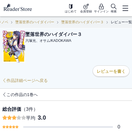
はじめて
会員登録
サインイン
検索
ラノベ
墜落世界のハイダイバー
墜落世界のハイダイバー３
レビュー一覧
墜落世界のハイダイバー３
六塚光、オサム
/
KADOKAWA
レビューを書く
作品詳細ページへ戻る
この作品の1巻へ
総合評価
（
3
件）
3.0
平均
0