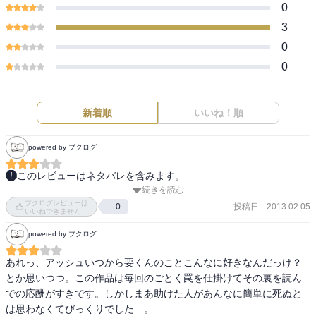
0
3
0
0
新着順
いいね！順
powered by ブクログ
このレビューはネタバレを含みます。
続きを読む
3巻

ブクログレビューは
　新たな国での小競り合い。

投稿日
:
2013.02.05
0
いいねできません
　　新巨乳キャラ投入だが、性格がつかみにくい。

powered by ブクログ
　　　説明不足な感じ。

　軍師さんが出てきて小細工を弄しますが、小粒です。

あれっ、アッシュいつから要くんのことこんなに好きなんだっけ？
　要は新たな技を使います。複数をつかむのはいいけど、個別の反
とか思いつつ。この作品は毎回のごとく罠を仕掛けてその裏を読ん
動はどう処理するのかな。

での応酬がすきです。しかしまあ助けた人があんなに簡単に死ぬと
　残りの2人は地上の貧乳同盟に入るけど、これからどう転ぶのか。

は思わなくてびっくりでした…。