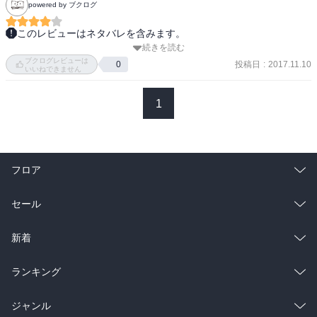
powered by ブクログ
てるように見えてなんかちょっと嫌な気持ちになってしまった。で
もそのあとの永久と2人の観覧車とか、永久が自分の気持ち自覚した
このレビューはネタバレを含みます。
りとか見てたらそんな事も忘れたけど。あやちゃんと花火デートは
続きを読む
嗚呼……。

良かった。あやちゃん最高じゃないか。美月の肩抱くの我慢してる
ブクログレビューは
天然たらし系のヒーローが、恋を自覚するとグイグイくるやつです
投稿日
:
2017.11.10
0
あやちゃん可愛かった。男として見てもらえたら負けるわけがない
いいねできません
ね、分かります(*≧∀≦*)

からって自信たっぷりなところも良い。静かにメラメラしている永
展開遅いけど、高校生の恋愛ってこんなペースだったなーと懐かし
久もいいけどね。個人的にはネズミ花火をわー！って避けてる竜二
1
く思ってもみたり。

が面白かった。
そして、やっとあやちゃんの顔が見えた、というか思ったほどは腹
黒くなかった。

フロア
いや、黒そうだけど、美月を好きなのはマジっぽい……。

しかしIHで活躍のヒーロー（イケメン）に迫られても、あまり動じ
総合
コミック
セール
ない美月。

この辺がピュアでいいなあ。
ラノベ
小説
総合
コミック
新着
雑誌・グラビア
ビジネス・実用
ラノベ
小説
総合
コミック
ランキング
BL・TL
雑誌・グラビア
ビジネス・実用
ラノベ
小説
総合
コミック
ジャンル