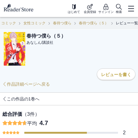
はじめて
会員登録
サインイン
検索
コミック
女性コミック
春待つ僕ら
春待つ僕ら（５）
レビュー一覧
春待つ僕ら（５）
あなしん
/
講談社
レビューを書く
作品詳細ページへ戻る
この作品の1巻へ
総合評価
（
3
件）
4.7
平均
2