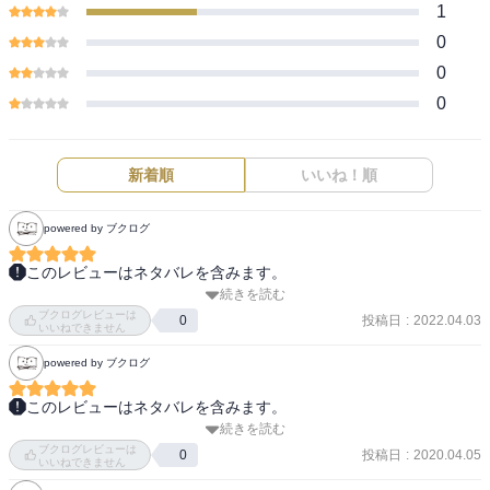
1
0
0
0
新着順
いいね！順
powered by ブクログ
このレビューはネタバレを含みます。
続きを読む
やっぱ恭介の役回りが良すぎる！！！そして今回は神回だったな。
ブクログレビューは
遊園地で観覧車で二人きり、からの永久が美月への想いを自覚。こ
投稿日
:
2022.04.03
0
いいねできません
れだけでお腹いっぱいな幸せだけど、その後のあやちゃんと美月の
powered by ブクログ
浴衣デートもなかなか切なくてよかった。少女漫画における夏って1
番青春を感じるからすごく好き。
このレビューはネタバレを含みます。
続きを読む
みんなで遊園地後半編から。美月が、竜二とナナさんの観覧車の雰
ブクログレビューは
囲気を見たレイナちゃんに、今後こういうことはどうしてもあり得
投稿日
:
2020.04.05
0
いいねできません
ると思うんだよって話したところ、どうしても自分の保身が先走っ