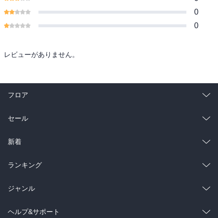
0
0
レビューがありません。
フロア
総合
コミック
セール
ラノベ
小説
総合
コミック
新着
雑誌・グラビア
ビジネス・実用
ラノベ
小説
総合
コミック
ランキング
BL・TL
雑誌・グラビア
ビジネス・実用
ラノベ
小説
総合
コミック
ジャンル
BL・TL
雑誌・グラビア
ビジネス・実用
ラノベ
小説
コミック
男性コミック
ヘルプ&サポート