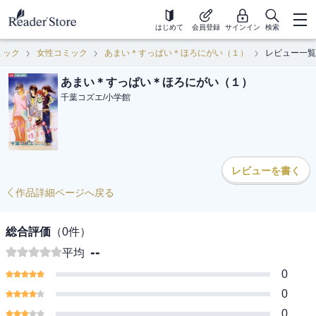
はじめて
会員登録
サインイン
検索
ミック
女性コミック
あまい＊すっぱい＊ほろにがい（１）
レビュー一覧
あまい＊すっぱい＊ほろにがい（１）
千葉コズエ
/
小学館
レビューを書く
作品詳細ページへ戻る
総合評価
（
0
件）
--
平均
0
0
0