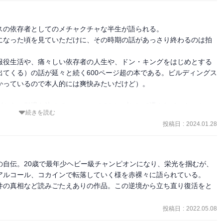
の依存者としてのメチャクチャな半生が語られる。

になった頃を見ていただけに、その時期の話があっさり終わるのは拍
服役生活や、痛々しい依存者の人生や、ドン・キングをはじめとする
てくる）の話が延々と続く600ページ超の本である。ビルディングス
っているので本人的には爽快みたいだけど）。

グからの引退を決めてヨーロッパでセレブとして遇されていたことに
続きを読む
投稿日
:
2024.01.28
に開いたでっかい穴を埋めてくれなかったことだ。俺はチャンピオン
からな。簡単に手に入ったからだ。成し遂げるためにいっぱい猛練習
て当然だと思っていた。」

なので。

の自伝。20歳で最年少ヘビー級チャンピオンになり、栄光を掴むが、
アルコール、コカインで転落していく様を赤裸々に語られている。

ている部分はかなり興味深い。

件の真相など読みごたえありの作品。この逆境から立ち直り復活をと
上げながら、王座に就くまでは寿命がもたなかったカス。それを予想
ることを急いだ。チャンピオンとしての振る舞いとか、器とか、そう
投稿日
:
2022.05.08