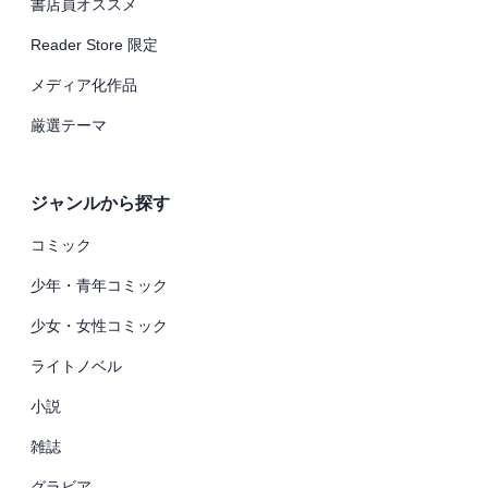
書店員オススメ
Reader Store 限定
メディア化作品
厳選テーマ
ジャンルから探す
コミック
少年・青年コミック
少女・女性コミック
ライトノベル
小説
雑誌
グラビア