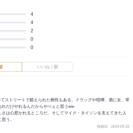
4
4
2
0
0
順
いいね！順


いてストリートで鍛えられた根性もある。ドラッグや喧嘩、酒に女。草
れだけやれるんだからやべぇと思うww

しさは心惹かれるところだ。そしてマイク・タイソンを支えてきた人
と思う。
投稿日
:
2024.05.16