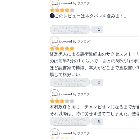
タイソンはそれについて師を責めることはし
powered by ブクログ
更生の意思を持った時点での自伝だからなの
このレビューはネタバレを含みます。
ヘビー級チャンピオンの華麗な人生（少なく
ギャングスタのブリンブリンの先駆けがタイソ
ブクログレビューは
症患者がろくでもない人生からの再起を志す物
1
いいねできません
この本に期待されるのがそういうものかどう
カスダマトが亡くなった時点で目標を見失っ
powered by ブクログ
ても尊敬は出来ませんね（笑）歴史に残るボ
貧乏黒人による裏街道経由のサクセスストー
のは前半3分の1くらいで、あとの3分の1は
ほど読書家で博識、本人がどこまで直接書い
場して格好いい。
ブクログレビューは
2
いいねできません
powered by ブクログ
木村政彦と同じ、チャンピオンになるまでが全
それ以降は、特に労せず勝ててしまえた。堕
ブクログレビューは
0
いいねできません
powered by ブクログ