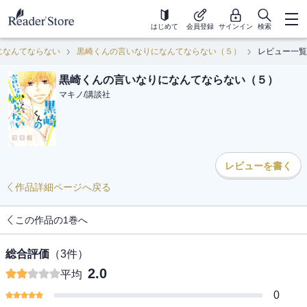
はじめて
会員登録
サインイン
検索
になんてならない
黒崎くんの言いなりになんてならない（５）
レビュー一覧
黒崎くんの言いなりになんてならない（５）
マキノ
/
講談社
レビューを書く
作品詳細ページへ戻る
この作品の1巻へ
総合評価
（
3
件）
2.0
平均
0