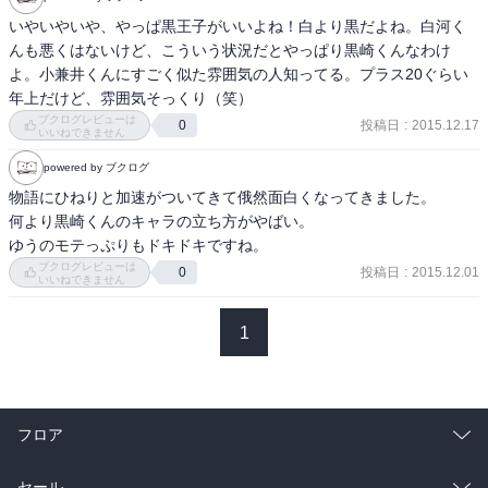
いやいやいや、やっぱ黒王子がいいよね！白より黒だよね。白河く
んも悪くはないけど、こういう状況だとやっぱり黒崎くんなわけ
よ。小兼井くんにすごく似た雰囲気の人知ってる。プラス20ぐらい
年上だけど、雰囲気そっくり（笑）
ブクログレビューは
投稿日
:
2015.12.17
0
いいねできません
powered by ブクログ
物語にひねりと加速がついてきて俄然面白くなってきました。

何より黒崎くんのキャラの立ち方がやばい。

ゆうのモテっぷりもドキドキですね。
ブクログレビューは
投稿日
:
2015.12.01
0
いいねできません
1
フロア
総合
コミック
セール