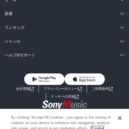
ラノベ
小説
総合
コミック
新着
雑誌・グラビア
ビジネス・実用
ラノベ
小説
総合
コミック
ランキング
BL・TL
雑誌・グラビア
ビジネス・実用
ラノベ
小説
総合
コミック
ジャンル
BL・TL
雑誌・グラビア
ビジネス・実用
ラノベ
小説
コミック
男性コミック
ヘルプ&サポート
BL・TL
雑誌・グラビア
ビジネス・実用
女性コミック
コミック誌
初めての方へ
ヘルプ
BL・TL
ライトノベル
男子向けラノベ
よくあるご質問
お問い合わせ
会社情報
プライバシーポリシー
ご利用条件
女子向けラノベ
小説
利用規約
クッキーの詳細
国内小説
海外小説
Copyright 2017 - 2026 Sony Music Entertainment(Japan) Inc.
By clicking “Accept All Cookies”, you agree to the storing of
ミステリー
SF
Information on the site is for the Japan domestic market only
cookies on your device to enhance site navigation, analyze
powered by
site usage, and assist in our marketing efforts.
Cookie