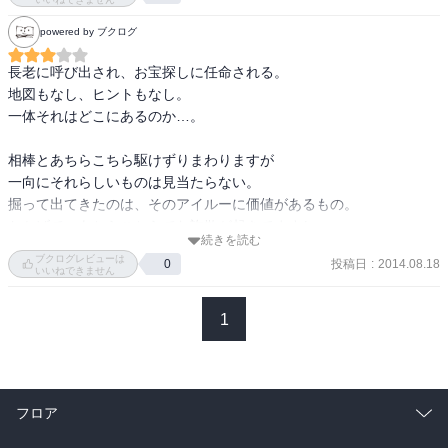
powered by ブクログ
長老に呼び出され、お宝探しに任命される。

地図もなし、ヒントもなし。

一体それはどこにあるのか…。

相棒とあちらこちら駆けずりまわりますが

一向にそれらしいものは見当たらない。

掘って出てきたのは、そのアイルーに価値があるもの。

おかげで、あちらこちらでわ詐欺が起きてますし。

続きを読む
ブクログレビューは
投稿日
:
2014.08.18
0
そして新しい出会い。

いいねできません
いやでもこのお嬢様と会話していたら

ちょっとその状態を疑うかも？

1
速攻で突っ込み返しそうな気がしなくもないですがｗ

最後の方に出たきた兄妹の妹の能力。

これだけ怪しげに楽しいアイルーに囲まれているのに

フロア
そこを疑うとは…案外、相棒は普通の神経持ちかも？
