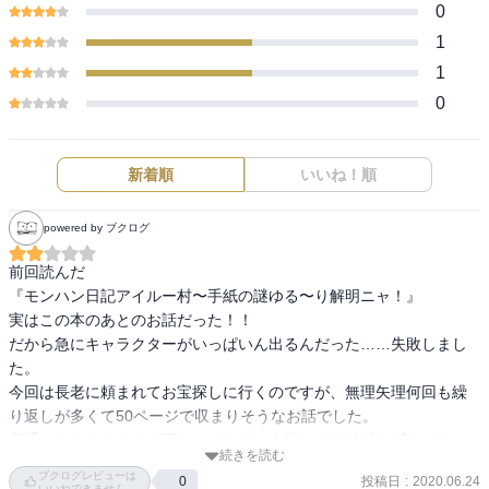
0
1
1
0
新着順
いいね！順
powered by ブクログ
前回読んだ

『モンハン日記アイルー村〜手紙の謎ゆる〜り解明ニャ！』

実はこの本のあとのお話だった！！

だから急にキャラクターがいっぱいん出るんだった……失敗しまし
た。

今回は長老に頼まれてお宝探しに行くのですが、無理矢理何回も繰
り返しが多くて50ページで収まりそうなお話でした。

普通にわかりやすくて面白いですが、小学1〜3年生読む感じです。
続きを読む
ブクログレビューは
投稿日
:
2020.06.24
0
いいねできません