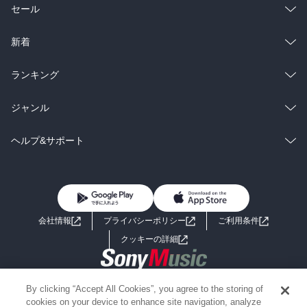
総合
コミック
セール
しかもこんなに苦労したというのに、宝物は…。

最初からそういう落ちだろうとは思いましたが

ラノベ
小説
総合
コミック
新着
出てきたものにはびっくり。

今まで、単なる雑用を押し付けていただけとは。

雑誌・グラビア
ビジネス・実用
ラノベ
小説
長老、素晴らしい（笑）
総合
コミック
ランキング
BL・TL
雑誌・グラビア
ビジネス・実用
ラノベ
小説
総合
コミック
ジャンル
BL・TL
雑誌・グラビア
ビジネス・実用
ラノベ
小説
コミック
男性コミック
ヘルプ&サポート
BL・TL
雑誌・グラビア
ビジネス・実用
女性コミック
コミック誌
初めての方へ
ヘルプ
BL・TL
ライトノベル
男子向けラノベ
よくあるご質問
お問い合わせ
会社情報
プライバシーポリシー
ご利用条件
女子向けラノベ
小説
利用規約
クッキーの詳細
国内小説
海外小説
Copyright 2017 - 2026 Sony Music Entertainment(Japan) Inc.
By clicking “Accept All Cookies”, you agree to the storing of
ミステリー
SF
Information on the site is for the Japan domestic market only
cookies on your device to enhance site navigation, analyze