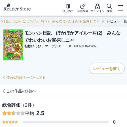
はじめて
会員登録
サインイン
検索
ン日記 ぽかぽかアイルー村(2) みんなでわいわいお宝探しニャ
レビュー一覧
モンハン日記 ぽかぽかアイルー村(2) みんな
でわいわいお宝探しニャ
相坂ゆうひ、マーブルＣＨＩＫＯ
/
KADOKAWA
レビューを書く
作品詳細ページへ戻る
この作品の1巻へ
総合評価
（
2
件）
2.5
平均
0