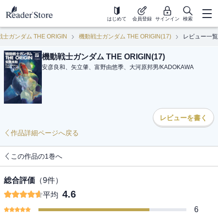
はじめて
会員登録
サインイン
検索
士ガンダム THE ORIGIN
機動戦士ガンダム THE ORIGIN(17)
レビュー一覧
機動戦士ガンダム THE ORIGIN(17)
安彦良和、矢立肇、富野由悠季、大河原邦男
/
KADOKAWA
レビューを書く
作品詳細ページへ戻る
この作品の1巻へ
総合評価
（
9
件）
4.6
平均
6