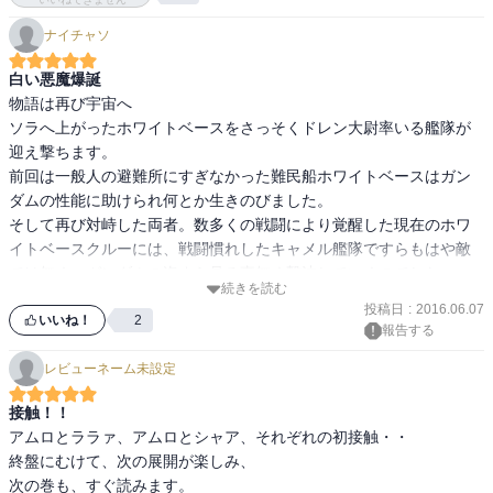
ホワイトベースは新型ＭＳの襲撃にあい、足止めをくらう。

ナイチャソ
その情報を嗅ぎつけた「ガイア」率いるドム中隊がホワイトベース
に迫る！

白い悪魔爆誕
物語は再び宇宙へ

≪17巻≫

ソラへ上がったホワイトベースをさっそくドレン大尉率いる艦隊が
運命の出会い―　「ララァ・スン」！

迎え撃ちます。

ホワイトベースは、補給のため中立都市サイド６へと寄港した。

前回は一般人の避難所にすぎなかった難民船ホワイトベースはガン
そこで「ミライ」はかつての婚約者「カムラン」と、「アムロ」は
ダムの性能に助けられ何とか生きのびました。

生き別れた父とそれぞれ再会する。

そして再び対峙した両者。数多くの戦闘により覚醒した現在のホワ
さらに「アムロ」は運命の少女、「ララァ・スン」と出会うのであ
イトベースクルーには、戦闘慣れしたキャメル艦隊ですらもはや敵
った。

では無く、ガンダムの姿すら見る事無く撃沈していくのでした。

続きを読む
サイド６でのコンスコン戦では１２機のリックドムと二機のムサイ
投稿日
:
2016.06.07
≪18巻≫

を相手に格上の戦いを見せます。

いいね！
2
報告する
新たに芽生える「シャア」の野望とは!?

サイド６で運命的な邂逅をはたした「ララァ」、「シャア」と「ア
レビューネーム未設定
これが連邦の白い悪魔か...

ムロ」は再びテキサスコロニーで再会することになる。

そして「シャア」と「セイラ」の出会い。

接触！！
運命の出会い、アムロ、シャア、ララァが顔を合わせ、話も佳境に
「シャア」は新たなる野望を「セイラ」に伝えるのだった・・・

アムロとララァ、アムロとシャア、それぞれの初接触・・

入ります。

-----------------------

終盤にむけて、次の展開が楽しみ、

それにしてもララァ可愛い