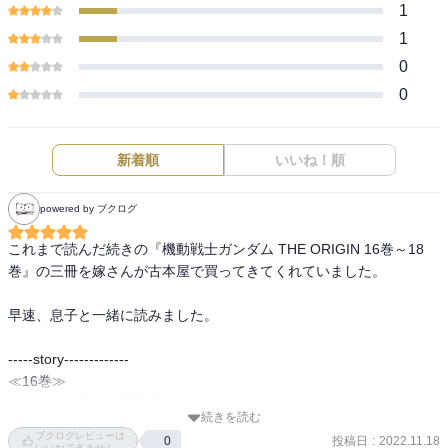
1
1
0
0
新着順
いいね！順
powered by ブクログ
これまで読んだ続きの『機動戦士ガンダム THE ORIGIN 16巻～18
巻』の三冊を嫁さんが古本屋で買ってきてくれていました。

早速、息子と一緒に読みました。

-----story-------------

≪16巻≫

オデッサに散る、哀戦士たち！

続きを読む
連邦軍は、ジオン軍地球侵攻軍の本拠地オデッサを攻略すべく進軍
ブクログレビューは
投稿日
:
2022.11.18
0
を開始した。

いいねできません