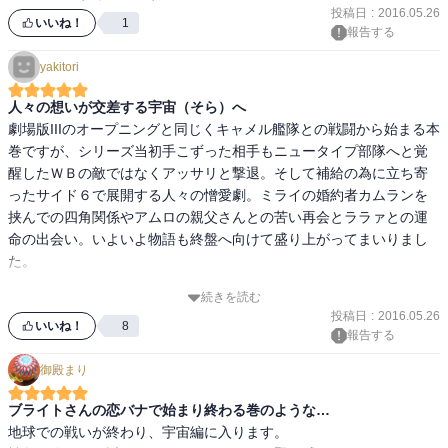
いやぁ…　本当に面白い。

投稿日
:
2016.05.26
いいね！
1
報告する
一気に読み進んでしまいますね。

yakitori
このあたりは、テレビ版とは微妙に（結構！？）違っていて、それ
人々の想いが交差する宇宙（そら）へ
はそれで面白いし、愉しめますね。

劇場版IIIのオープニングと同じくキャメル艦隊との戦闘から始まる本
巻ですが、シリーズ当初手こずった相手もニュータイプ部隊へと覚
特に「シャア」と「セイラ」の思い出の場所…　テキサスコロニー
醒したＷＢの敵ではなくアッサリと撃退。そして補給の為に立ち寄
の闘いは、とてもエキサイティングな展開で、早く次のページが捲
ったサイド６で展開する人々の憎愛劇。ミライの婚約者カムランを
りたくなる衝動を抑えながら読みました。

挟んでの四角関係やアムロの親父さんとの苦い再会とララァとの運
命の出会い。いよいよ物語も終盤へ向けて盛り上がってまいりまし
マンガの方が「シャア」と「セイラ」が出会うシーンが詳しいのも
た。

嬉しいところですね。

続きを読む
圧巻なのは宇宙（そら）へと戻って来たアムロがニュータイプとし
投稿日
:
2016.05.26
て開花する戦闘シーンで特に最後に描かれる墜した敵の数を数えな
いいね！
8
報告する
またまた、次が読みたくなりました。
ら戦う「伝説のコンスコン隊リックドム１２機撃墜」にはシビれま
御殿まり
ブライトさんの恋バナで始まり終わる巻のような…
地球での戦いが終わり、宇宙編に入ります。
