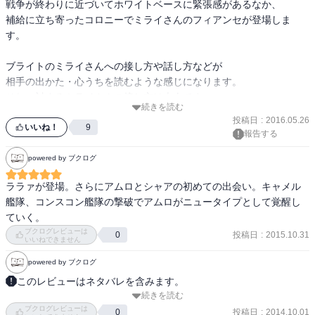
戦争が終わりに近づいてホワイトベースに緊張感があるなか、

補給に立ち寄ったコロニーでミライさんのフィアンセが登場しま
す。

ブライトのミライさんへの接し方や話し方などが

相手の出かた・心うちを読むような感じになります。

それに対するミライさんの接し方は大人です。

続きを読む
#まだ10代の高校生ですからね、わからないでもないです。

投稿日
:
2016.05.26
いいね！
9
報告する
それでもこの本はガンダムです。

ちゃんとMSでの戦いもあります。

powered by ブクログ
ララァが登場。さらにアムロとシャアの初めての出会い。キャメル
けど、ブライトさんの嫉妬が一枚も二枚も上手でした。

艦隊、コンスコン艦隊の撃破でアムロがニュータイプとして覚醒し
ていく。
最後によくよく考えると、

ブクログレビューは
投稿日
:
2015.10.31
0
戦っているのは恋もするし嫉妬もする若い子供たちなんだと気づか
いいねできません
されました。
powered by ブクログ
このレビューはネタバレを含みます。
続きを読む
中立コロニーサイド６にて変わり果てた父と再会したアムロはその
ブクログレビューは
帰り道、雨宿りのため立ち寄ったコテージでララァと出会い、再び
投稿日
:
2014.10.01
0