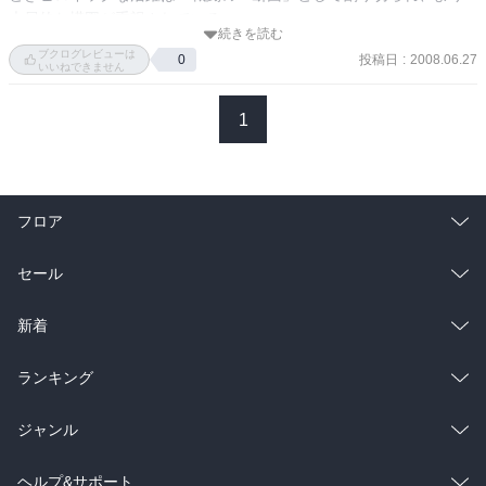
大局的な構図が重視されている。

続きを読む
ブクログレビューは
投稿日
:
2008.06.27
0
ブライトの不器用な態度、スレッガーの男気、テム・レイの悲惨
いいねできません
さ、ララァの一種理解しがたい魅力、そういったものを丁寧に追う
筆致はさすがの一言。

1
サイド６の偽善的・独善的だが政治的に正しく、住人にとってはた
いへん住み良いコロニーという表現は、原作が追いきれなかった説
得力を持っていた。

フロア
父と子というテーマにこだわる作者が、「アムロが父の呪縛を乗り
越えるより先に、父の方から退場してうやむやになってしまった」
総合
コミック
セール
という流れをほぼそのまま踏襲しているのはなんだか意外だった。
「ニュータイプという概念を世代論以上の要素にすべきでない」と
ラノベ
小説
総合
コミック
新着
いう作者が、はたしてララァを今後どう描いていくのかは興味深
い。
雑誌・グラビア
ビジネス・実用
ラノベ
小説
総合
コミック
ランキング
BL・TL
雑誌・グラビア
ビジネス・実用
ラノベ
小説
総合
コミック
ジャンル
BL・TL
雑誌・グラビア
ビジネス・実用
ラノベ
小説
コミック
男性コミック
ヘルプ&サポート