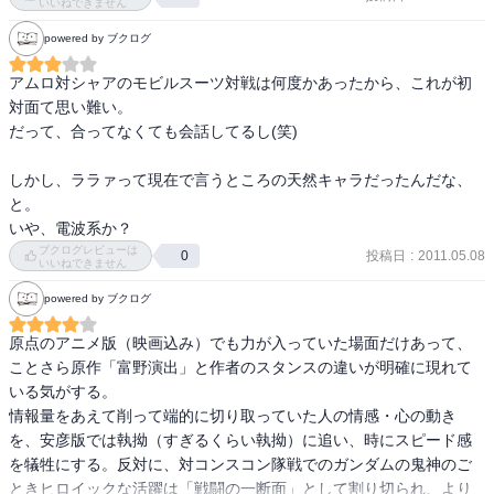
いいねできません
彼女に会おうと向かった先でシャアと生身での初対面を果たす。カ
powered by ブクログ
ムランやコンスコンも登場。酸素欠乏症となったテム・レイの狂い
っぷりと彼と接するアムロの温度差に悲しくなる。シャア、車の中
アムロ対シャアのモビルスーツ対戦は何度かあったから、これが初
でくらいその変なヘルメット取れよ。
対面て思い難い。

だって、合ってなくても会話してるし(笑)

しかし、ララァって現在で言うところの天然キャラだったんだな、
と。

いや、電波系か？
ブクログレビューは
投稿日
:
2011.05.08
0
いいねできません
powered by ブクログ
原点のアニメ版（映画込み）でも力が入っていた場面だけあって、
ことさら原作「富野演出」と作者のスタンスの違いが明確に現れて
いる気がする。

情報量をあえて削って端的に切り取っていた人の情感・心の動き
を、安彦版では執拗（すぎるくらい執拗）に追い、時にスピード感
を犠牲にする。反対に、対コンスコン隊戦でのガンダムの鬼神のご
ときヒロイックな活躍は「戦闘の一断面」として割り切られ、より