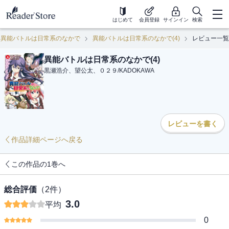
はじめて
会員登録
サインイン
検索
異能バトルは日常系のなかで
異能バトルは日常系のなかで(4)
レビュー一覧
異能バトルは日常系のなかで(4)
黒瀬浩介、望公太、０２９
/
KADOKAWA
レビューを書く
作品詳細ページへ戻る
この作品の1巻へ
総合評価
（
2
件）
3.0
平均
0