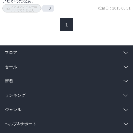
いたかったなあ。
ブクログレビューは
投稿日
:
2015.03.31
0
いいねできません
1
フロア
総合
コミック
セール
ラノベ
小説
総合
コミック
新着
雑誌・グラビア
ビジネス・実用
ラノベ
小説
総合
コミック
ランキング
BL・TL
雑誌・グラビア
ビジネス・実用
ラノベ
小説
総合
コミック
ジャンル
BL・TL
雑誌・グラビア
ビジネス・実用
ラノベ
小説
コミック
男性コミック
ヘルプ&サポート