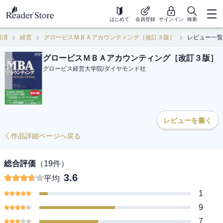
はじめて
会員登録
サインイン
検索
経済
経営
グロービスＭＢＡアカウンティング［改訂３版］
レビュー一覧
グロービスＭＢＡアカウンティング［改訂３版］
グロービス経営大学院
/
ダイヤモンド社
レビューを書く
作品詳細ページへ戻る
総合評価
（
19
件）
3.6
平均
1
9
7