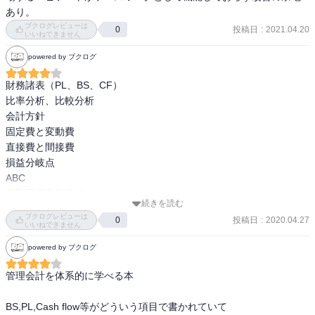
あり。
ブクログレビューは
投稿日
:
2021.04.20
0
いいねできません
powered by ブクログ
財務諸表（PL、BS、CF）

比率分析、比較分析

会計方針

固定費と変動費

直接費と間接費

損益分岐点

ABC

差額原価収益分析

続きを読む
付加価値分析

ブクログレビューは
投稿日
:
2020.04.27
0
DCF

いいねできません
予算管理

powered by ブクログ
組織設計

EVA、MVA、BSC
管理会計を体系的に学べる本

BS,PL,Cash flow等がどういう項目で書かれていて
