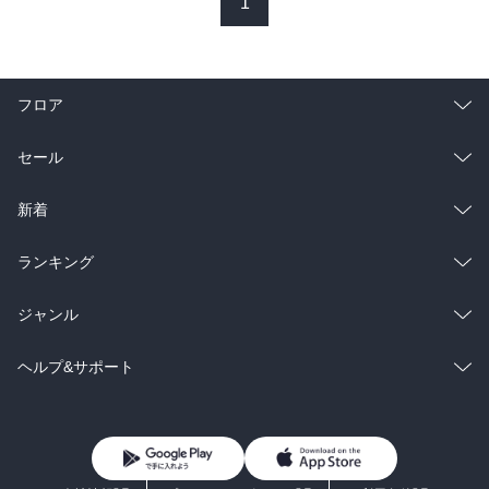
1
フロア
総合
コミック
セール
ラノベ
小説
総合
コミック
新着
雑誌・グラビア
ビジネス・実用
ラノベ
小説
総合
コミック
ランキング
BL・TL
雑誌・グラビア
ビジネス・実用
ラノベ
小説
総合
コミック
ジャンル
BL・TL
雑誌・グラビア
ビジネス・実用
ラノベ
小説
コミック
男性コミック
ヘルプ&サポート
BL・TL
雑誌・グラビア
ビジネス・実用
女性コミック
コミック誌
初めての方へ
ヘルプ
BL・TL
ライトノベル
男子向けラノベ
よくあるご質問
お問い合わせ