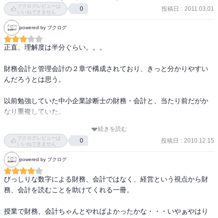
ブクログレビューは
投稿日
:
2011.03.01
0
いいねできません
powered by ブクログ
正直、理解度は半分ぐらい。。。

財務会計と管理会計の２章で構成されており、きっと分かりやすい
んだろうとは思う。

以前勉強していた中小企業診断士の財務・会計と、当たり前だがか
なり重複していた。

続きを読む
正直読んだだけでは「そういうのもあるんだ」ぐらいで、使ってみ
ブクログレビューは
投稿日
:
2010.12.15
0
ないことにはとても身に付かず、折に触れて読み直そう。
いいねできません
powered by ブクログ
びっしりな数字による財務、会計ではなく、経営という視点から財
務、会計を読むことを助けてくれる一冊。 

授業で財務、会計ちゃんとやればよかったかな・・・いやぁやはり