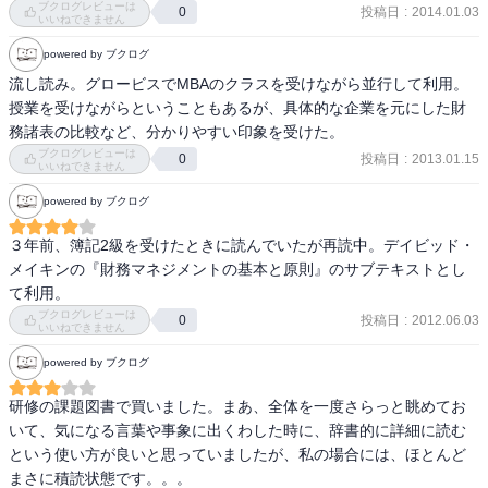
・００／３月より税効果会計の強制適用。

ブクログレビューは
投稿日
:
2014.01.03
0
いいねできません
・減価償却費は、その費用分の現金が会社の内部に留保されるとい
う身で、投下資本の回収と考え、自己金融効果と言われる。

powered by ブクログ
・減価償却方法。日本では少数派の定額法は、欧米では主流。

流し読み。グロービスでMBAのクラスを受けながら並行して利用。
・ファイナンスリース：ノンキャンセラブル、フルペイアウト。

授業を受けながらということもあるが、具体的な企業を元にした財
・繰延税金資産は有税償却などを行ったときに発生する為、税務面
務諸表の比較など、分かりやすい印象を受けた。
で保守的な会計処理にしていたとも捉えられる。

ブクログレビューは
投稿日
:
2013.01.15
0
・変動費と固定費の分解方法・勘定科目法、定額控除法、回帰分
いいねできません
析。

powered by ブクログ
・差額原価収益分析。よくわからず。

・付加価値増加率。売上高成長率より上回っている場合は、収益職
３年前、簿記2級を受けたときに読んでいたが再読中。デイビッド・
が高まったといえる。逆は逆。

メイキンの『財務マネジメントの基本と原則』のサブテキストとし
・ペイバック法という、プロジェクトの投資判断方法あり。今は利
て利用。
用少ないらしい。

ブクログレビューは
投稿日
:
2012.06.03
0
いいねできません
・ゼロベース予算。トップダウンやボトムアップではなく、前年比
＋○％とかではなく。前年比から計画すると、増収に伴いコスト増の
powered by ブクログ
計画になりがち。

研修の課題図書で買いました。まあ、全体を一度さらっと眺めてお
・業績の検証方法（P１９８）。収益差異を、価格差異と数量際に、
いて、気になる言葉や事象に出くわした時に、辞書的に詳細に読む
原価差異を、価格差異・数量差異・操業度差異にに分解。さらにそ
という使い方が良いと思っていましたが、私の場合には、ほとんど
れぞのれの差異要因を、市場占有率差異・製品配合差異・販売費差
まさに積読状態です。。。
異・製造原価差異・固定費差異などに分解する。