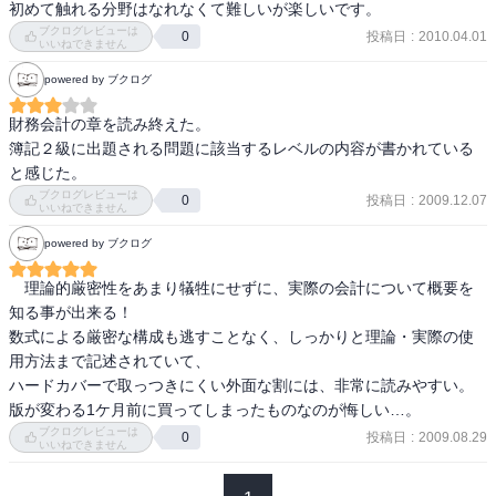
初めて触れる分野はなれなくて難しいが楽しいです。
ブクログレビューは
投稿日
:
2010.04.01
0
いいねできません
powered by ブクログ
財務会計の章を読み終えた。

簿記２級に出題される問題に該当するレベルの内容が書かれている
と感じた。
ブクログレビューは
投稿日
:
2009.12.07
0
いいねできません
powered by ブクログ
　理論的厳密性をあまり犠牲にせずに、実際の会計について概要を
知る事が出来る！

数式による厳密な構成も逃すことなく、しっかりと理論・実際の使
用方法まで記述されていて、

ハードカバーで取っつきにくい外面な割には、非常に読みやすい。
版が変わる1ケ月前に買ってしまったものなのが悔しい…。
ブクログレビューは
投稿日
:
2009.08.29
0
いいねできません