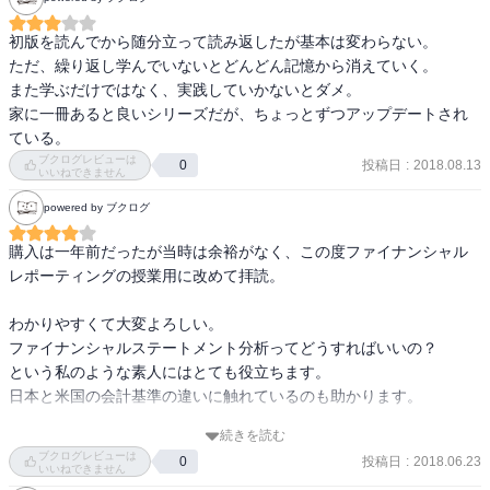
初版を読んでから随分立って読み返したが基本は変わらない。

ただ、繰り返し学んでいないとどんどん記憶から消えていく。

また学ぶだけではなく、実践していかないとダメ。

家に一冊あると良いシリーズだが、ちょっとずつアップデートされ
ている。
ブクログレビューは
投稿日
:
2018.08.13
0
いいねできません
powered by ブクログ
購入は一年前だったが当時は余裕がなく、この度ファイナンシャル
レポーティングの授業用に改めて拝読。

わかりやすくて大変よろしい。

ファイナンシャルステートメント分析ってどうすればいいの？

という私のような素人にはとても役立ちます。

日本と米国の会計基準の違いに触れているのも助かります。

続きを読む
個人的にはSolvencyあたりをもうちょっと手厚く書いてくれると嬉
ブクログレビューは
投稿日
:
2018.06.23
0
しかったかな。今回のレポートの担当部分なので。笑

いいねできません