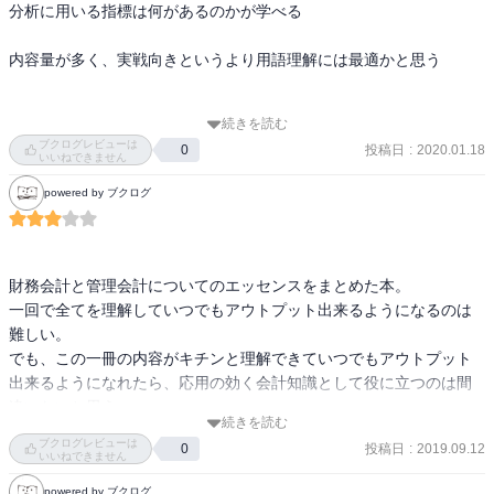
分析に用いる指標は何があるのかが学べる

内容量が多く、実戦向きというより用語理解には最適かと思う

続きを読む
これだけの内容を一冊にまとめているのは、専門職ではない人にと
ブクログレビューは
投稿日
:
2020.01.18
0
っては有難い。実管理に関してすぐできるようになるかは、実業務
いいねできません
に関わるかによると感じた。
powered by ブクログ
財務会計と管理会計についてのエッセンスをまとめた本。

一回で全てを理解していつでもアウトプット出来るようになるのは
難しい。

でも、この一冊の内容がキチンと理解できていつでもアウトプット
出来るようになれたら、応用の効く会計知識として役に立つのは間
違いないと思う。

続きを読む
繰り返し読んで身につける価値がありそうな本。
ブクログレビューは
投稿日
:
2019.09.12
0
いいねできません
powered by ブクログ