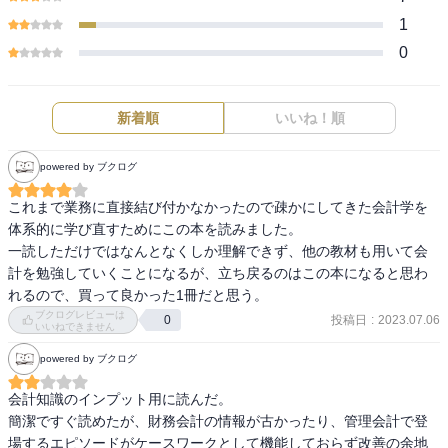
1
0
新着順
いいね！順
powered by ブクログ
これまで業務に直接結び付かなかったので疎かにしてきた会計学を
体系的に学び直すためにこの本を読みました。

一読しただけではなんとなくしか理解できず、他の教材も用いて会
計を勉強していくことになるが、立ち戻るのはこの本になると思わ
れるので、買って良かった1冊だと思う。
ブクログレビューは
投稿日
:
2023.07.06
0
いいねできません
powered by ブクログ
会計知識のインプット用に読んだ。

簡潔ですぐ読めたが、財務会計の情報が古かったり、管理会計で登
場するエピソードがケースワークとして機能しておらず改善の余地