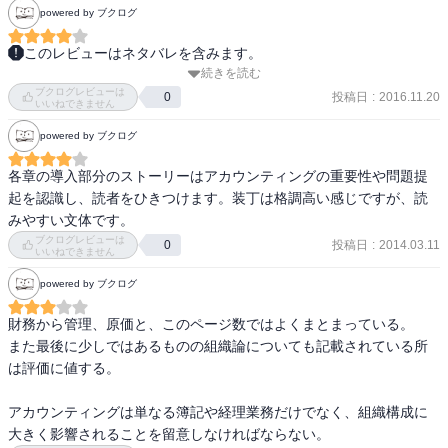
powered by ブクログ
今後の会計系の分析のお供にします。
このレビューはネタバレを含みます。
続きを読む
本屋でよく見るグロービスのやつ。アカウンティングの執筆者は、
ブクログレビューは
西山茂氏・青山剛氏・嶋田毅氏・陶久季彦氏。予習的に一通り目を
投稿日
:
2016.11.20
0
いいねできません
通す。

powered by ブクログ
感想。240頁で、財務会計・管理会計、しかも一からっというのはな
各章の導入部分のストーリーはアカウンティングの重要性や問題提
かなかどうか、初学者には難しいと思う。一方で一通り触れた事の
起を認識し、読者をひきつけます。装丁は格調高い感じですが、読
ある物にはポイント確認にとどまるか。講義用の補助教材的か。

みやすい文体です。
ブクログレビューは
投稿日
:
2014.03.11
0
備忘録。

いいねできません
・資本剰余金：株主からの出資分。

powered by ブクログ
・利益剰余金：利益準備金とその他利益剰余金から成る。利益準備
金は、配当や役員賞与を会社が払うたびにその１／１０を資本準備
財務から管理、原価と、このページ数ではよくまとまっている。

金と利益準備金の合計額が資本金の１／４になるまで積み立てる。

また最後に少しではあるものの組織論についても記載されている所
・その他利益剰余金：任意積立金と繰越利益剰余金から成る。使い
は評価に値する。

道が決まってないのが繰越利益剰余金。

・米国会計基準では営業外損益の考えがない。特別損益の範囲を厳
アカウンティングは単なる簿記や経理業務だけでなく、組織構成に
密に特定し、それ以外は原価や販売管理費へ。

大きく影響されることを留意しなければならない。