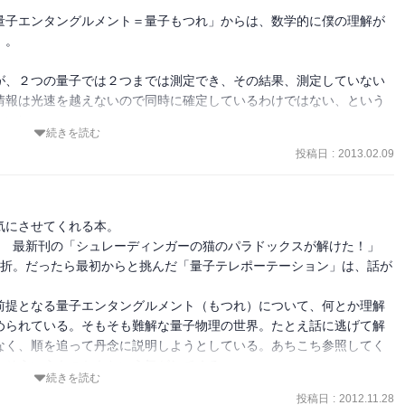
室でできつつあるということだけは、なんとかわかったように思いま
量子エンタングルメント＝量子もつれ」からは、数学的に僕の理解が
。

る話でした。
が、２つの量子では２つまでは測定でき、その結果、測定していない
情報は光速を越えないので同時に確定しているわけではない、という
ない）。
続きを読む
投稿日
:
2013.02.09
にさせてくれる本。

。　最新刊の「シュレーディンガーの猫のパラドックスが解けた！」
挫折。だったら最初からと挑んだ「量子テレポーテーション」は、話が
前提となる量子エンタングルメント（もつれ）について、何とか理解
められている。そもそも難解な量子物理の世界。たとえ話に逃げて解
なく、順を追って丹念に説明しようとしている。あちこち参照してく
そういうものかもという気がしてくる。

続きを読む
それは仕方がないこと。でも、最前線の研究者が頑張って書いている
投稿日
:
2012.11.28