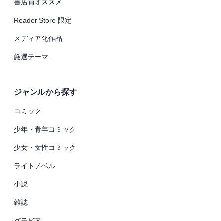
書店員オススメ
Reader Store 限定
メディア化作品
厳選テーマ
ジャンルから探す
コミック
少年・青年コミック
少女・女性コミック
ライトノベル
小説
雑誌
グラビア