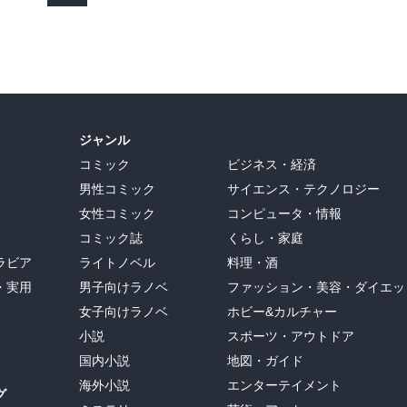
ジャンル
コミック
ビジネス・経済
男性コミック
サイエンス・テクノロジー
女性コミック
コンピュータ・情報
コミック誌
くらし・家庭
ラビア
ライトノベル
料理・酒
・実用
男子向けラノベ
ファッション・美容・ダイエッ
女子向けラノベ
ホビー&カルチャー
小説
スポーツ・アウトドア
国内小説
地図・ガイド
海外小説
エンターテイメント
グ