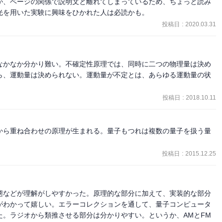
が、ページの関係で説明文と離れてしまっているため、ちょっと読み
光を用いた実験に興味をひかれた人は必読かも。
投稿日
:
2020.03.31
なかなか分かり難い。不確定性原理では、同時に二つの物理量は決め
ら、運動量は決められない。運動量が不定とは、あらゆる運動量の状
。
投稿日
:
2018.10.11
から重ね合わせの原理が生まれる。量子もつれは複数の量子を扱う量
投稿日
:
2015.12.25
態などが理解がしやすかった。原理的な部分に加えて、実装的な部分
がわかって嬉しい。エラーコレクションを通して、量子コンピュータ
た。ラジオから類推させる部分は分かりやすい。というか、AMとFM