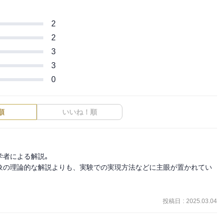
2
2
3
3
0
順
いいね！順
者による解説｡

象の理論的な解説よりも、実験での実現方法などに主眼が置かれてい
投稿日
:
2025.03.04