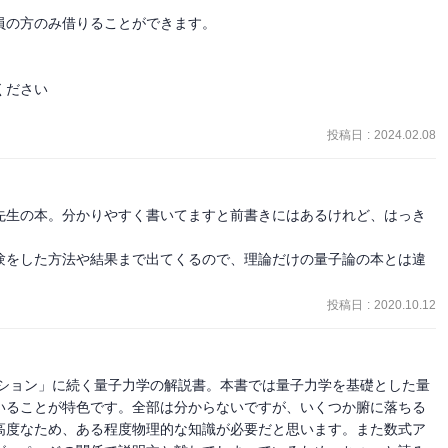
の方のみ借りることができます。

ださい

投稿日
:
2024.02.08
先生の本。分かりやすく書いてますと前書きにはあるけれど、はっき
験をした方法や結果まで出てくるので、理論だけの量子論の本とは違
投稿日
:
2020.10.12
ーション」に続く量子力学の解説書。本書では量子力学を基礎とした量
いることが特色です。全部は分からないですが、いくつか腑に落ちる
高度なため、ある程度物理的な知識が必要だと思います。また数式ア