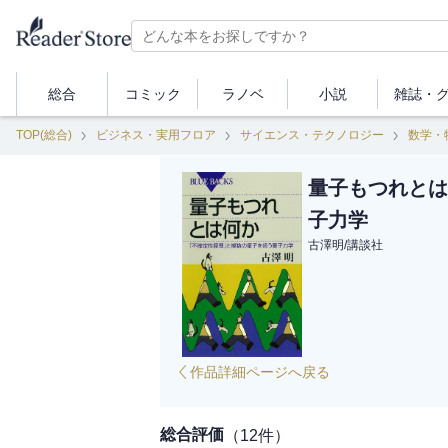
総合
コミック
ラノベ
小説
雑誌・
TOP(総合)
ビジネス・実用フロア
サイエンス・テクノロジー
数学・
量子もつれとは
子力学
古澤明
/
講談社
作品詳細ページへ戻る
総合評価
（
12
件）