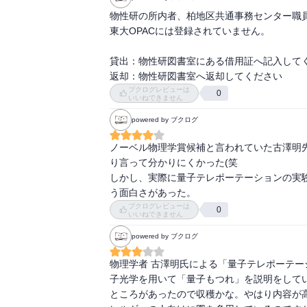
物性研の所内者、柏地区共通事務センター職員
東大OPACには登録されていません。

貸出：物性研図書室にある借用証へ記入してく
返却：物性研図書室へ返却してください
ブクログレビューは
0
いいねできません
powered by ブクログ
ノーベル物理学賞候補と言われていた古澤明
り言って分かりにくかった(笑

しかし、実際に量子テレポーテーションの実
う面白さがあった。
ブクログレビューは
0
いいねできません
powered by ブクログ
物理学者 古澤明氏による「量子テレポーテ
子光学を用いて「量子もつれ」を説明をして
ところがあったので収穫かな。やはり内容が