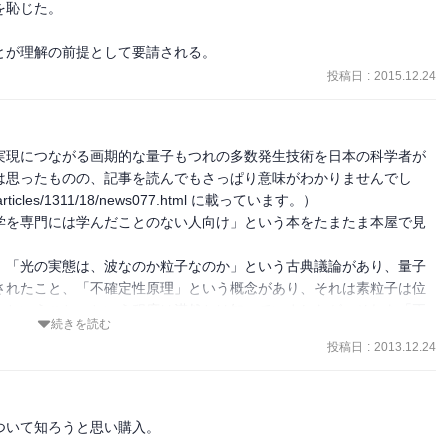
恥じた。

とが理解の前提として要請される。
投稿日
:
2015.12.24
実現につながる画期的な量子もつれの多数発生技術を日本の科学者が
は思ったものの、記事を読んでもさっぱり意味がわかりませんでし
rticles/1311/18/news077.html に載っています。）

学を専門には学んだことのない人向け」という本をたまたま本屋で見
。「光の実態は、波なのか粒子なのか」という古典議論があり、量子
されたこと、「不確定性原理」という概念があり、それは素粒子は位
いということ、という程度は漠然とは知っていましたが、それを「正
続きを読む
知識・センスではとても無理だなということが改めて分かったという
投稿日
:
2013.12.24
複数の量子がもつれた状態」というものがあり、それは、個々の量子
プ全体としては特定の値を持ち、それを測定することもできる状態で
にある量子の状態を別の位置で再現することができ、それを「量子テ
いて知ろうと思い購入。

多数の量子でその状態を作り出せるようにすることが量子コンピュー