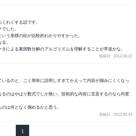
くわくする話です。

でした。

いう座標の絵が比較的わかりやすかった。

る。

ータによる素因数分解のアルゴリズムを理解することが早道かな。
投稿日
:
2012.09.22
ているのと、ごく簡単に説明しすぎてかえって内容が掴みにくくなっ
なるのはやはり数式でしか無い。技術的な内容に言及するのなら尚更
ものは何となく掴めるかと思う。
投稿日
:
2012.05.14
1