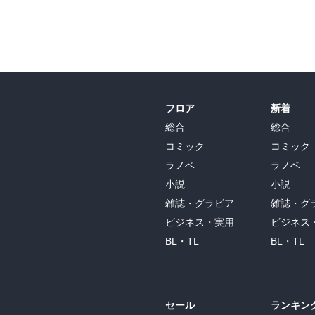
フロア
新着
総合
総合
コミック
コミック
ラノベ
ラノベ
小説
小説
雑誌・グラビア
雑誌・グ
ビジネス・実用
ビジネス
BL・TL
BL・TL
セール
ランキン