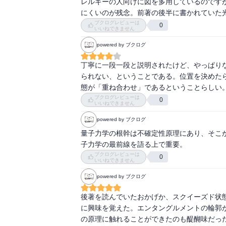
レルギーの人向けに図を多用しているのです
にくいのが残念。前著の後半に書かれていた
ブクログレビューは
0
いいねできません
powered by ブクログ
丁寧に一段一段と説明されたけど、やっぱり
られない、ということである。位置を決めた
態が「重ね合わせ」であるということらしい
ブクログレビューは
0
いいねできません
powered by ブクログ
量子力学の根幹は不確定性原理にあり、そこ
子力学の最前線を語る上で重要。
ブクログレビューは
0
いいねできません
powered by ブクログ
後著を読んでいたおかげか、スクイーズド状
に興味を覚えた。エンタングルメントの輪郭
の原理に触れることができたのも醍醐味だっ