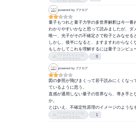
いいねできません
powered by ブクログ
量子もつれと量子力学の多世界解釈は今一番わ
わかりやすいかなと思って読みましたが、ダメ
唯一、光子がその不確定さで粒子とみなせると
しかし、後半になると、ますますわからなくな
もしかしてこれを理解するには量子コンピュ
ブクログレビューは
0
いいねできません
powered by ブクログ
図の参照が飛びまくって若干読みにくくなっ
ているように思う。

直感が通用しない量子の世界なら、導き手と
か。

とはいえ、不確定性原理のイメージのような
ブクログレビューは
1
いいねできません