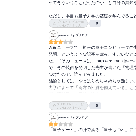
ってそういうことだったのか、と自分の無知を
ただし、本書も量子力学の基礎を学んでるこ
ブクログレビューは
0
いいねできません
powered by ブクログ
以前ニュースで、将来の量子コンピュータの
発明、というような記事を読み、すごいなと
た。（そのニュースは、 http://eetimes.jp/ee/a
で、その技術を発明した先生が書いた「物理
つけたので、読んでみました。

結論としては、やっぱりめちゃめちゃ難しい
力学によって「両方の性質を備えている」と
置と運動量とを同時に決定することはできな
しく」理解するのにはやはり生半可な物理の
ブクログレビューは
0
感じです。

いいねできません
ただ、正確ではないのかもしれませんが、「
powered by ブクログ
の位置と運動量は決められなくとも、グルー
あること、その性質を利用すれば離れた位置
「量子ゲーム」の肝である「量子もつれ」につ
レポーテーション」と呼ぶこと、できるだけ