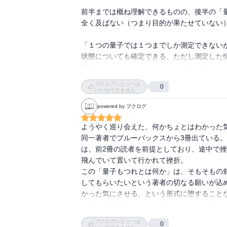
タにつながること、その技術が今現実に実験
前半までは概ね理解できるものの、後半の「
す。

全く及ばない（つまり目的が果たせていない）
中身はわからなくても、わくわくさせてくれ
「１つの量子では１つまでしか測定できない
状態についても確定できる、ただし測定した
理解でいいのだろうか（それすら良く分から
ブクログレビューは
0
いいねできません
powered by ブクログ
ようやく巡り会えた、何かちょとはわかった気
同一著者でブルーバックスから3冊出ている
は、前2冊の読者を前提としており、途中で
飛んでいて置いて行かれて挫折。

この「量子もつれとは何か」は、そもそもの
してもらいたいという著者の切なる願いが込
かった気にさせる、という形式に堕すること
る図や式を面倒がらずに追っていけば、何だか
素人の自分には結局何だかよくわからない、
ブクログレビューは
0
ことに星５つ。