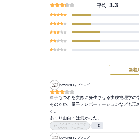
3.3
平均
新着
powered by ブクログ
量子もつれを実際に発生させる実験物理学の学
そのため、量子テレポーテーションなども現
る｡

あまり面白くは無かった。
ブクログレビューは
0
いいねできません
powered by ブクログ