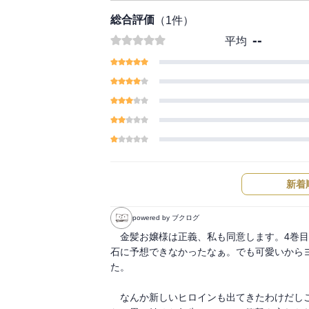
総合評価
（
1
件）
--
平均
新着
powered by ブクログ
　金髪お嬢様は正義、私も同意します。4巻
石に予想できなかったなぁ。でも可愛いから
た。

　なんか新しいヒロインも出てきたわけだし