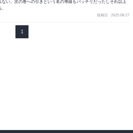
れない。次の巻への引きという名の導線もバッチリだったしそれ以上
る。
投稿日
:
2025.08.27
1