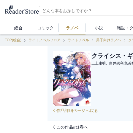
総合
コミック
ラノベ
小説
雑誌・
TOP(総合)
ライトノベルフロア
ライトノベル
男子向けラノベ
ク
クライシス・ギ
三上康明、白井鋭利
/
集英
作品詳細ページへ戻る
この作品の1巻へ