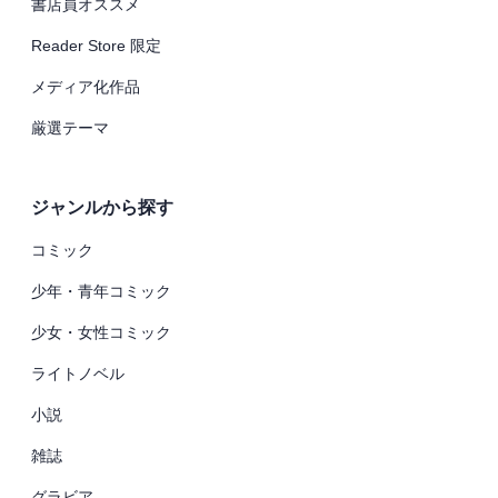
書店員オススメ
Reader Store 限定
メディア化作品
厳選テーマ
ジャンルから探す
コミック
少年・青年コミック
少女・女性コミック
ライトノベル
小説
雑誌
グラビア