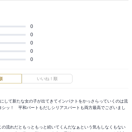
0
0
0
0
0
順
いいね！順
目にして新たな女の子が出てきてインパクトをかっさらっていくのは流
ヨシッ！　平和パートもだしシリアスパートも両方最高でございまし
この流れだともっともっと続いてくんだなぁという気もしなくもない