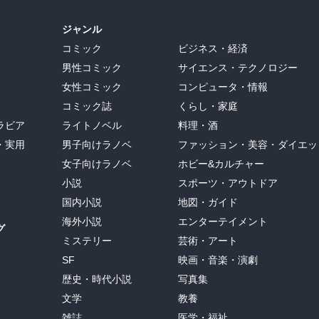
ジャンル
コミック
ビジネス・経済
男性コミック
サイエンス・テクノロジー
女性コミック
コンピュータ・情報
コミック誌
くらし・家庭
ラビア
ライトノベル
料理・酒
・実用
男子向けラノベ
ファッション・美容・ダイエッ
女子向けラノベ
ホビー&カルチャー
小説
スポーツ・アウトドア
国内小説
地図・ガイド
海外小説
エンターテイメント
グ
ミステリー
芸術・アート
SF
映画・音楽・演劇
歴史・時代小説
写真集
文学
教養
雑誌
医学・福祉