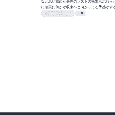
なと思い始めた矢先のラストの衝撃も忘れら
に確実に何かが収束へと向かってる予感がす
ブクログレビューは
0
いいねできません