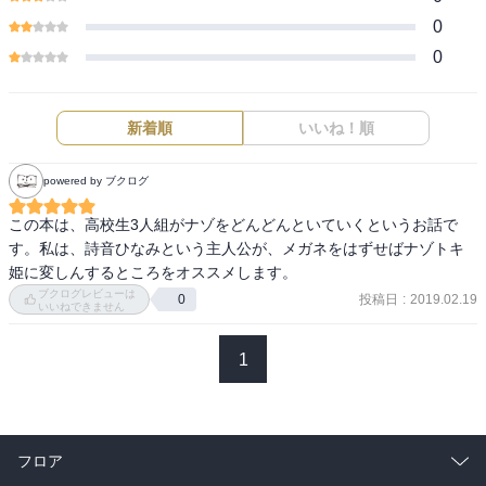
0
0
新着順
いいね！順
powered by ブクログ
この本は、高校生3人組がナゾをどんどんといていくというお話で
す。私は、詩音ひなみという主人公が、メガネをはずせばナゾトキ
姫に変しんするところをオススメします。
ブクログレビューは
投稿日
:
2019.02.19
0
いいねできません
1
フロア