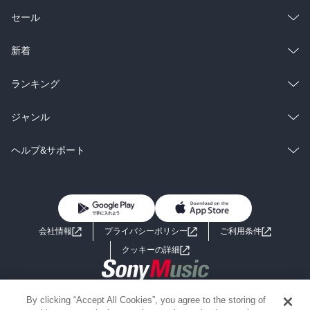
総合
コミック
セール
ラノベ
小説
総合
コミック
新着
雑誌・グラビア
ビジネス・実用
ラノベ
小説
総合
コミック
ランキング
BL・TL
雑誌・グラビア
ビジネス・実用
ラノベ
小説
総合
コミック
ジャンル
BL・TL
雑誌・グラビア
ビジネス・実用
ラノベ
小説
コミック
男性コミック
ヘルプ&サポート
BL・TL
雑誌・グラビア
ビジネス・実用
女性コミック
コミック誌
初めての方へ
ヘルプ
BL・TL
ライトノベル
男子向けラノベ
よくあるご質問
お問い合わせ
会社情報
プライバシーポリシー
ご利用条件
女子向けラノベ
小説
利用規約
クッキーの詳細
国内小説
海外小説
Copyright 2017 - 2026 Sony Music Entertainment(Japan) Inc.
By clicking “Accept All Cookies”, you agree to the storing of
ミステリー
SF
Information on the site is for the Japan domestic market only