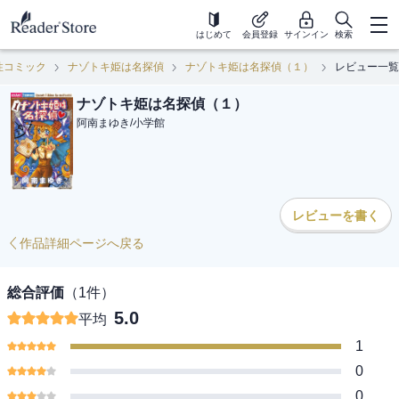
はじめて
会員登録
サインイン
検索
性コミック
ナゾトキ姫は名探偵
ナゾトキ姫は名探偵（１）
レビュー一覧
ナゾトキ姫は名探偵（１）
阿南まゆき
/
小学館
レビューを書く
作品詳細ページへ戻る
総合評価
（
1
件）
5.0
平均
1
0
0