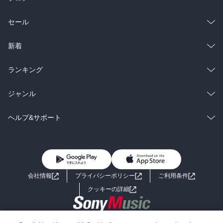
総合
コミック
セール
ラノベ
小説
総合
コミック
新着
雑誌・グラビア
ビジネス・実用
ラノベ
小説
総合
コミック
ランキング
BL・TL
雑誌・グラビア
ビジネス・実用
ラノベ
小説
総合
コミック
ジャンル
BL・TL
雑誌・グラビア
ビジネス・実用
ラノベ
小説
コミック
男性コミック
ヘルプ&サポート
BL・TL
雑誌・グラビア
ビジネス・実用
女性コミック
コミック誌
初めての方へ
ヘルプ
BL・TL
ライトノベル
男子向けラノベ
よくあるご質問
お問い合わせ
会社情報
プライバシーポリシー
ご利用条件
女子向けラノベ
小説
利用規約
クッキーの詳細
国内小説
海外小説
Copyright 2017 - 2026 Sony Music Entertainment(Japan) Inc.