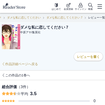
はじめて
会員登録
サインイン
検索
ク
ダメな私に恋してください
ダメな私に恋してください 7
レビュー一覧
ダメな私に恋してください 7
中原アヤ
/
集英社
レビューを書く
作品詳細ページへ戻る
この作品の1巻へ
総合評価
（
3
件）
3.5
平均
0