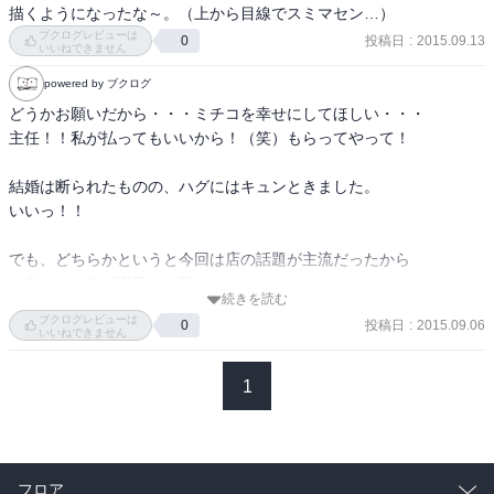
描くようになったな～。（上から目線でスミマセン…）
ブクログレビューは
投稿日
:
2015.09.13
0
いいねできません
powered by ブクログ
どうかお願いだから・・・ミチコを幸せにしてほしい・・・

主任！！私が払ってもいいから！（笑）もらってやって！

結婚は断られたものの、ハグにはキュンときました。

いいっ！！

でも、どちらかというと今回は店の話題が主流だったから

次巻からはラブ増量でお願いします！
続きを読む
ブクログレビューは
投稿日
:
2015.09.06
0
いいねできません
1
フロア