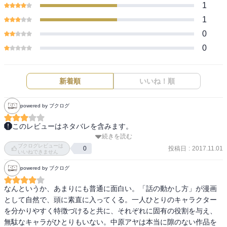
1
1
0
0
新着順
いいね！順
powered by ブクログ
このレビューはネタバレを含みます。
続きを読む
プロポーズそりゃあ本気にされないよね！わかってた！でも本気に
ブクログレビューは
されない加減がすげぇ。まさかのお店の閉店にびっくりだけど最後
投稿日
:
2017.11.01
0
いいねできません
のはどーゆう意味だろう？主任のお父さん怖すぎ。あれはビビる
powered by ブクログ
わ。最上くんと晶さん上手くいくのかな〜ちょっとありだな。でも
全体的にキュンが少なめなので時間的にあっさり読めちゃう感じ。
なんというか、あまりにも普通に面白い。「話の動かし方」が漫画
として自然で、頭に素直に入ってくる。一人ひとりのキャラクター
を分かりやすく特徴づけると共に、それぞれに固有の役割を与え、
無駄なキャラがひとりもいない。中原アヤは本当に隙のない作品を