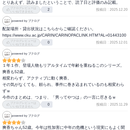
とりあえず、読みましたということで、読了日と評価のみ記載。
ブクログレビューは
投稿日
:
2025.12.20
2
いいねできません
powered by ブクログ
配架場所・貸出状況はこちらからご確認ください。

https://www.cku.ac.jp/CARIN/CARINOPACLINK.HTM?AL=01443100
ブクログレビューは
投稿日
:
2025.12.01
0
いいねできません
powered by ブクログ
１年１作、登場人物もリアルタイムで年齢を重ねるこのシリーズ。
爽香も52歳。

相変わらず、アクティブに動く爽香。

その気がなくても、頼られ、事件に巻き込まれているのも相変わら
ずｗ

今作のまとめは、つまり、「男ってやつは」の一言に尽きるｗ
ブクログレビューは
投稿日
:
2025.11.29
0
いいねできません
powered by ブクログ
爽香ちゃん52歳。今年は性加害に中年の危機という現実にもよく聞