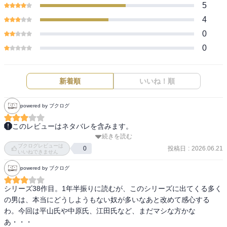
5
4
0
0
新着順
いいね！順
powered by ブクログ
このレビューはネタバレを含みます。
続きを読む
推理小説というかサザエさんの様な国民的人気家族（と仲間）に
ブクログレビューは
次々と巻き起こる厄介ごと（殺人事件含む）特異点の観察者の気分
投稿日
:
2026.06.21
0
いいねできません
です

powered by ブクログ
このシリーズの登場人物は実に些細な事で犯罪を犯す
シリーズ38作目。1年半振りに読むが、このシリーズに出てくる多く
の男は、本当にどうしようもない奴が多いなあと改めて感心する
わ。今回は平山氏や中原氏、江田氏など、まだマシな方かな
あ・・・