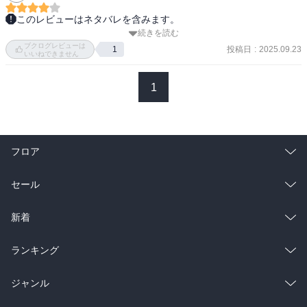
このレビューはネタバレを含みます。
続きを読む
安定の赤川次郎。

ブクログレビューは
もはや事件はどうでもよく、主人公たちの今が気になるから読んで
投稿日
:
2025.09.23
1
いいねできません
いる。

1
なんと、爽香と明男がこの巻で銀婚式とは！

確かに、「うぐいす色の旅行カバン」が27歳だった。

ここまで続いたのすごいな。

フロア
そろそろ作者の寿命も心配になり、シリーズ途中で絶筆になる可能
性も感じつつ、これはこのまま作者が死ぬまで書き続けてシリーズ
総合
コミック
セール
は永遠に終わらないのかな、という気がしてきた。
ラノベ
小説
総合
コミック
新着
雑誌・グラビア
ビジネス・実用
ラノベ
小説
総合
コミック
ランキング
BL・TL
雑誌・グラビア
ビジネス・実用
ラノベ
小説
総合
コミック
ジャンル