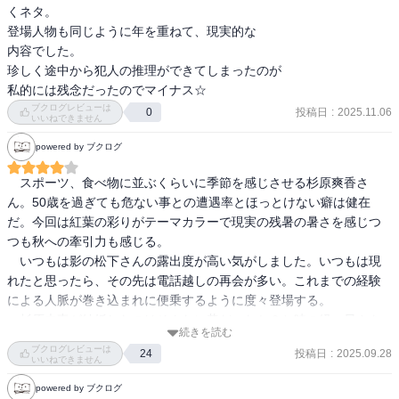
くネタ。

登場人物も同じように年を重ねて、現実的な

内容でした。

珍しく途中から犯人の推理ができてしまったのが

私的には残念だったのでマイナス☆
ブクログレビューは
投稿日
:
2025.11.06
0
いいねできません
powered by ブクログ
　スポーツ、食べ物に並ぶくらいに季節を感じさせる杉原爽香さ
ん。50歳を過ぎても危ない事との遭遇率とほっとけない癖は健在
だ。今回は紅葉の彩りがテーマカラーで現実の残暑の暑さを感じつ
つも秋への牽引力も感じる。

　いつもは影の松下さんの露出度が高い気がしました。いつもは現
れたと思ったら、その先は電話越しの再会が多い。これまでの経験
による人脈が巻き込まれに便乗するように度々登場する。

　杉原夫妻が結婚したのはそんなに昔だったか？と時の経つ早さを
続きを読む
改めて認識した。自分の衰えと共に登場人物達の成長も自然と納得
ブクログレビューは
投稿日
:
2025.09.28
24
できる。
いいねできません
powered by ブクログ