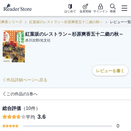
はじめて
会員登録
サインイン
検索
原爽香シリーズ
紅葉坂のレストラン～杉原爽香五十二歳の秋～
レビュー一覧
紅葉坂のレストラン～杉原爽香五十二歳の秋～
赤川次郎
/
光文社
レビューを書く
作品詳細ページへ戻る
この作品の1巻へ
総合評価
（
10
件）
3.6
平均
0