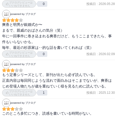
ブクログレビューは
投稿日
:
2026.05.28
0
いいねできません
powered by ブクログ
爽香と明男が銀婚式か〜

まるで、親戚のおばさんの気分（笑）

年に一回事件に巻き込まれる爽香だけど、もうここまできたら、事
件もいらないかも。

毎年、最近の杉原家は‥的な話を書いてくれれば（笑）
ブクログレビューは
投稿日
:
2026.02.09
0
いいねできません
powered by ブクログ
もう定番シリーズとして、新刊が出たら必ず読んでいる。

正直内容は毎回同じような流れで面白みはそこまでないが、爽香は
じめ登場人物たちが歳を重ねていく様を見るために読んでいる。
ブクログレビューは
投稿日
:
2025.12.30
1
いいねできません
powered by ブクログ
このところ多忙につき、読感を書いている時間がない。
