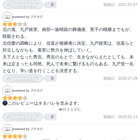
ブクログレビューは
投稿日
:
2021.07.07
0
敵役とは言えもうちょっと書いても良さそうだが…
いいねできません
powered by ブクログ
北の鬼、九戸政実。南部一族晴政の葬儀後、実子の晴継までもが、
暗殺される。

北信愛の調略により、信直が後継者に決定。九戸政実は、信直らと
対立しながらも、着実に勢力を伸ばしていく。

天下人となった秀吉。秀吉のもとで、生きながらえたとしても、未
来は定まったも同然。死んで未来に繋げるものもある。九戸党一丸
となり、辛い道を行くことを決意する。
ブクログレビューは
投稿日
:
2020.07.29
0
いいねできません
powered by ブクログ
このレビューはネタバレを含みます。
続きを読む
学生時代、ゼミの先生に「小説の面白さはストーリではなく、プロ
ブクログレビューは
ットの確かさに依る」と言われたことを思い出しました。

投稿日
:
2020.02.13
0
いいねできません
高橋克彦の書く東北の歴史小説ですからするする読めるのです。

powered by ブクログ
登場人物こそなじみは薄いですが、戦国時代が舞台となると、流れ
は読めてしまいます。
