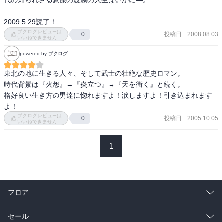
代の知られざる豪傑の波瀾の人生はいかに―。 

2009.5.29読了！
ブクログレビューは
投稿日
:
2008.08.03
0
いいねできません
powered by ブクログ
東北の地に生きる人々、そして武士の壮絶な歴史ロマン。

時代背景は『火怨』→『炎立つ』→『天を衝く』と続く。

格好良い生き方の男達に惚れますよ！涙しますよ！引き込まれます
よ！
ブクログレビューは
投稿日
:
2005.10.05
0
いいねできません
1
フロア
総合
コミック
セール