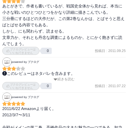
あとがきで、作者も書いているが、戦国史全体から見れば、本当に
小さな戦いのひとつひとつをかなり詳細に描きこんでいる。

三分冊にするほどの大作だが、この第2巻なんかは、とばそうと思え
ばとばせる内容でもある。

しかし、にも関わらず、読ませる。

文章力か、それとも丹念な調査によるものか。とにかく飽きずに読
んでしまう。
ブクログレビューは
投稿日
:
2011.09.25
0
いいねできません
powered by ブクログ
このレビューはネタバレを含みます。
続きを読む
いよいよ第2巻。

ブクログレビューは
しょうもない内輪揉めはもういいから、外に向かって行こうよ！

投稿日
:
2011.07.22
0
いいねできません
powered by ブクログ
政宗との会話でジワッときた。

さぁ、いよいよ3巻が楽しみ。
2011/6/22 Amazonより届く。

2012/3/7〜3/11

合戦がメインの第二巻。高橋作品の大きな魅力の一つである、知力