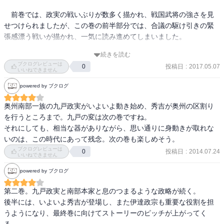
　前巻では、政実の戦いぶりが数多く描かれ、戦国武将の強さを見
せつけられましたが、この巻の前半部分では、合議の駆け引きの緊
張感漂う戦いが描かれ、一気に読み進めてしまいました。

続きを読む
　陸奥に縛られながらも南部の将来を見据えて闘い続ける政実の生
ブクログレビューは
投稿日
:
2017.05.07
0
きざまに心を打たれてしまいました。

いいねできません
powered by ブクログ
　政実の敵や弟たちが戦いの中で武将として成長していく様子も読
みごたえがありました。

奥州南部一族の九戸政実がいよいよ動き始め、秀吉が奥州の区割り
を行うところまで。九戸の変は次の巻ですね。

　次巻の最終巻で政実が秀吉とどのような決着をつけることになる
それにしても、相当な器がありながら、思い通りに身動きが取れな
のかしっかりと見届けたいと思います。
いのは、この時代にあって残念。次の巻も楽しめそう。
ブクログレビューは
投稿日
:
2014.07.24
0
いいねできません
powered by ブクログ
第二巻。九戸政実と南部本家と息のつまるような政略が続く。

後半には、いよいよ秀吉が登場し、また伊達政宗も重要な役割を担
うようになり、最終巻に向けてストーリーのピッチが上がってく