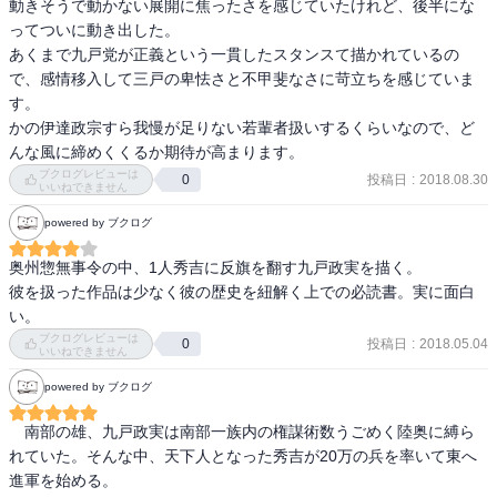
動きそうで動かない展開に焦ったさを感じていたけれど、後半にな
秀吉が勝つに決まっている。

ってついに動き出した。

あくまで九戸党が正義という一貫したスタンスて描かれているの
だからなのでしょうか、人物が薄っぺらいのです。

で、感情移入して三戸の卑怯さと不甲斐なさに苛立ちを感じていま
圧倒的に強くて、頭が回って、人の心をつかむ男、九戸政実。

す。

周りが口をそろえてほめたたえるほど、政実が薄っぺらになる。

かの伊達政宗すら我慢が足りない若輩者扱いするくらいなので、ど
もちろんほめたたえる側も、敵役の北信愛（のぶちか）も。

んな風に締めくくるか期待が高まります。
ブクログレビューは
投稿日
:
2018.08.30
0
それだけできる男なら、私を滅して南部家を支えるなり、見切りを
いいねできません
つけて独立するなりすればいいのだ。〈歴史上してないから無理だ
powered by ブクログ
けど〉

腕は立つのかもしれないけれど、周りを見下して文句ばっかり言っ
奥州惣無事令の中、1人秀吉に反旗を翻す九戸政実を描く。

ているように見える。

彼を扱った作品は少なく彼の歴史を紐解く上での必読書。実に面白
い。
南部家に隠れて津軽の大浦為信や、伊達政宗に知恵を授けるなん
ブクログレビューは
投稿日
:
2018.05.04
0
いいねできません
て、武将じゃなくてフィクサーに見える。

powered by ブクログ
もちろん姑息なことしか考えない北信愛は好きじゃないけれど、政
実も魅力があるとは思えないなあ。

　南部の雄、九戸政実は南部一族内の権謀術数うごめく陸奥に縛ら
東北三部作の他の二作「火怨」「炎立つ」は面白かったんだけどな
れていた。そんな中、天下人となった秀吉が20万の兵を率いて東へ
あ。
進軍を始める。
