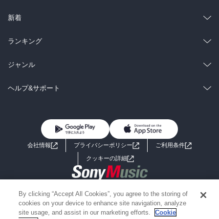
ラノベ
小説
総合
コミック
新着
雑誌・グラビア
ビジネス・実用
ラノベ
小説
総合
コミック
ランキング
BL・TL
雑誌・グラビア
ビジネス・実用
ラノベ
小説
総合
コミック
ジャンル
BL・TL
雑誌・グラビア
ビジネス・実用
ラノベ
小説
コミック
男性コミック
ヘルプ&サポート
BL・TL
雑誌・グラビア
ビジネス・実用
女性コミック
コミック誌
初めての方へ
ヘルプ
BL・TL
ライトノベル
男子向けラノベ
よくあるご質問
お問い合わせ
会社情報
プライバシーポリシー
ご利用条件
女子向けラノベ
小説
利用規約
クッキーの詳細
国内小説
海外小説
Copyright 2017 - 2026 Sony Music Entertainment(Japan) Inc.
By clicking “Accept All Cookies”, you agree to the storing of
ミステリー
SF
Information on the site is for the Japan domestic market only
cookies on your device to enhance site navigation, analyze
powered by
site usage, and assist in our marketing efforts.
Cookie