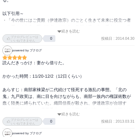
る。

以下引用～

・「今の世にはご貴殿（伊達政宗）のごとく生きて未来に役立つ者
と、死んで未来に繋げる者とがある。奥州で真っ先に秀吉どのに恭
続きを読む
順を示した南部の中に、手前のような者がおることこそ肝要。戦さ
ブクログレビューは
投稿日
:
2014.04.30
0
となって果てたとしても、必ずその意を汲み取ってくれる者が出て
いいねできません
参ろう」
powered by ブクログ
読んだきっかけ：妻から借りた。 

かかった時間：11/20-12/2（12日くらい） 

あらすじ：南部家棟梁が二代続けて怪死する激乱の事態。「北の
鬼」九戸政実は、南に目を向けながらも、南部一族内の権謀術数が
蠢く陸奥に縛られていた。織田信長が殺され、伊達政宗が台頭す
る。天下人となった豊臣秀吉は、二十万の兵を率いて東へ進軍をは
続きを読む
じめた。戦国時代の知られざる豪傑の波乱の人生はいかに…。（裏
ブクログレビューは
投稿日
:
2013.03.31
0
表紙より） 

いいねできません
powered by ブクログ
感想とあらすじ：二巻もなかなかよいです。 
