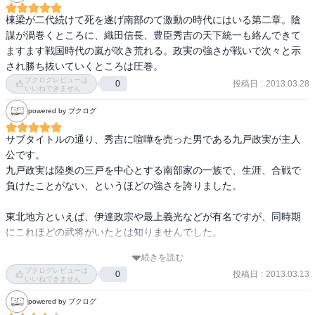
まずは、新棟梁の選出の合議から。信直一派の作戦に破れ、棟梁は
棟梁が二代続けて死を遂げ南部のて激動の時代にはいる第二章。陰
信直に。その後、九戸vs和賀戦（win九戸）。南部vs大浦戦（win大
謀が渦巻くところに、織田信長、豊臣秀吉の天下統一も絡んできて
浦）、南部vs斯波戦（win南部）と戦が続く。南部は秀吉の傘下に入
ますます戦国時代の嵐が吹き荒れる。政実の強さが戦いで次々と示
り、小田原攻めに参加する。北条が秀吉に敗れたのち、東北各地で
され勝ち抜いていくところは圧巻。
反秀吉勢力が反撃の狼煙があがった。秀吉と組むつもりのない九戸
ブクログレビューは
投稿日
:
2013.03.28
0
いいねできません
はどう動くか？
powered by ブクログ
サブタイトルの通り、秀吉に喧嘩を売った男である九戸政実が主人
公です。

九戸政実は陸奥の三戸を中心とする南部家の一族で、生涯、合戦で
負けたことがない、というほどの強さを誇りました。

東北地方といえば、伊達政宗や最上義光などが有名ですが、同時期
にこれほどの武将がいたとは知りませんでした。

続きを読む
↓ ブログも書いています。

ブクログレビューは
投稿日
:
2013.03.13
0
http://fuji2000.cocolog-nifty.com/blog/2009/05/post-2eeb.html
いいねできません
powered by ブクログ