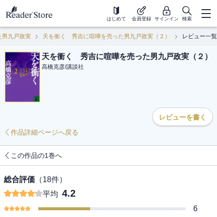
はじめて
会員登録
サインイン
検索
た男九戸政実
天を衝く 秀吉に喧嘩を売った男九戸政実（２）
レビュー一覧
天を衝く 秀吉に喧嘩を売った男九戸政実（２）
高橋克彦
/
講談社
レビューを書く
作品詳細ページへ戻る
この作品の1巻へ
総合評価
（
18
件）
4.2
平均
6