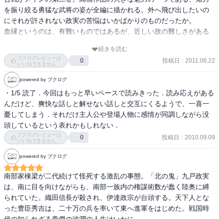
を振り絞る勇猛な武将の姿が全編に描かれる。外へ飛び出したいの
にそれが許されない政実の苦悩はいかばかりのものだったか。

血縁というのは、有難いものではあるが、近しい故の難しさがある
よなあ。

続きを読む
秀吉の世と定まりつつあるなか、いよいよ最終巻へ。
ブクログレビューは
投稿日
:
2011.06.22
0
いいねできません
powered by ブクログ
・1/5 読了．今回はもっと早いペースで読みきった．読み応えがある
んだけど、爽快な話しと解せない話しと交互にくるようで、一喜一
憂してしまう．それだけ主人公や登場人物に感情が同調しながら没
頭しているという表れかもしれない．
ブクログレビューは
投稿日
:
2010.09.09
0
いいねできません
powered by ブクログ
南部家棟梁が二代続けて怪死する激乱の事態。「北の鬼」九戸政実
は、南に目を向けながらも、南部一族内の権謀術数が蠢く陸奥に縛
られていた。織田信長が殺され、伊達政宗が台頭する。天下人とな
った豊臣秀吉は、二十万の兵を率いて東へ進軍をはじめた。戦国時