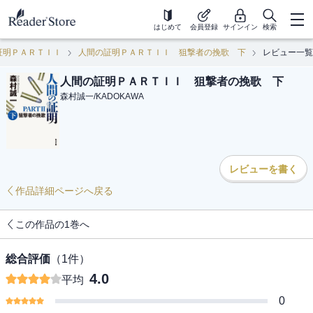
はじめて
会員登録
サインイン
検索
証明ＰＡＲＴＩＩ
人間の証明ＰＡＲＴＩＩ 狙撃者の挽歌 下
レビュー一覧
人間の証明ＰＡＲＴＩＩ 狙撃者の挽歌 下
森村誠一
/
KADOKAWA
レビューを書く
作品詳細ページへ戻る
この作品の1巻へ
総合評価
（
1
件）
4.0
平均
0