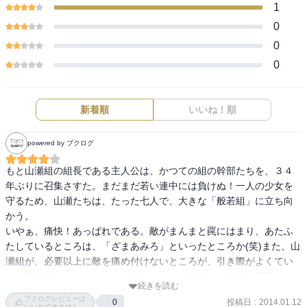
1
0
0
0
新着順
いいね！順
powered by ブクログ
もと山瀬組の組長である主人公は、かつての組の幹部たちを、３４
年ぶりに召集さすた。まだまだ若い連中には負けぬ！一人の少女を
守るため、山瀬たちは、たった七人で、大きな「般若組」に立ち向
かう。

いやぁ、痛快！あっぱれである。敵がまんまと罠にはまり、あたふ
たしているところは、「ざまあみろ」といったところか(笑)また、山
瀬組が、必要以上に敵を痛め付けないところが、引き際がよくてい
い。般若組もしつこいが、山瀬たちも、粘り強い。知恵と正義は、
続きを読む
悪に勝る、と信じたいものだ。
ブクログレビューは
投稿日
:
2014.01.12
0
いいねできません