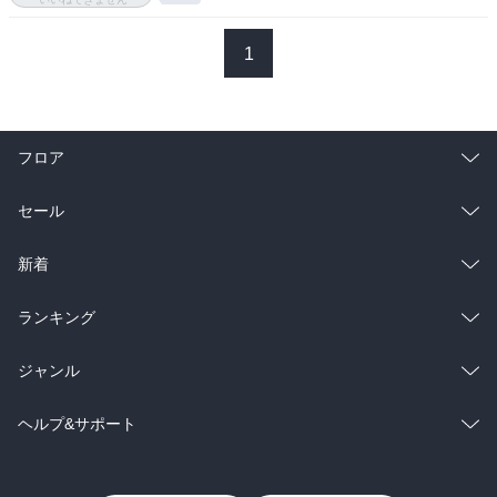
1
フロア
総合
コミック
セール
ラノベ
小説
総合
コミック
新着
雑誌・グラビア
ビジネス・実用
ラノベ
小説
総合
コミック
ランキング
BL・TL
雑誌・グラビア
ビジネス・実用
ラノベ
小説
総合
コミック
ジャンル
BL・TL
雑誌・グラビア
ビジネス・実用
ラノベ
小説
コミック
男性コミック
ヘルプ&サポート
BL・TL
雑誌・グラビア
ビジネス・実用
女性コミック
コミック誌
初めての方へ
ヘルプ