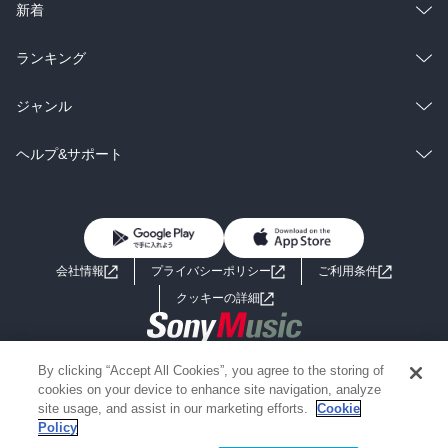
ラノベ
小説
総合
コミック
新着
雑誌・グラビア
ビジネス・実用
ラノベ
小説
総合
コミック
ランキング
BL・TL
雑誌・グラビア
ビジネス・実用
ラノベ
小説
総合
コミック
ジャンル
BL・TL
雑誌・グラビア
ビジネス・実用
ラノベ
小説
コミック
男性コミック
ヘルプ&サポート
BL・TL
雑誌・グラビア
ビジネス・実用
女性コミック
コミック誌
初めての方へ
ヘルプ
BL・TL
ライトノベル
男子向けラノベ
よくあるご質問
お問い合わせ
会社情報
プライバシーポリシー
ご利用条件
女子向けラノベ
小説
利用規約
クッキーの詳細
国内小説
海外小説
Copyright 2017 - 2026 Sony Music Entertainment(Japan) Inc.
By clicking “Accept All Cookies”, you agree to the storing of
ミステリー
SF
Information on the site is for the Japan domestic market only
cookies on your device to enhance site navigation, analyze
powered by
site usage, and assist in our marketing efforts.
Cookie
Policy
歴史・時代小説
文学