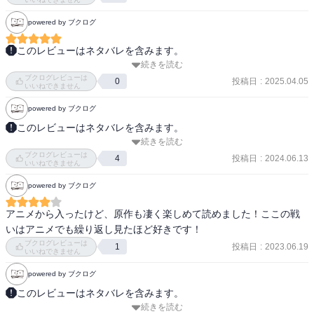
powered by ブクログ
エネドラッドが観てる映画、Ｔ２？
このレビューはネタバレを含みます。
続きを読む
ユズルがチカに助け舟出してあげてたり、木虎がオサムに戦い方を
ブクログレビューは
教えてあげてたり、年齢近い良い師匠を見つかられてる回だった。

投稿日
:
2025.04.05
0
いいねできません
それぞれの強み、弱点、特徴を活かして武器や戦略考えるのがワー
powered by ブクログ
トリの醍醐味だなと改めて思った。
このレビューはネタバレを含みます。
続きを読む
【あらすじ】

ブクログレビューは
迅を玉狛第2に勧誘する修!! 大胆な行動の裏には秘めたる想いがあっ
投稿日
:
2024.06.13
4
いいねできません
た!! 一方、ボーダー本部では、上級部隊隊長による緊急防衛対策会議
powered by ブクログ
を招集!! 大規模侵攻の爪痕が残る中、近界から迫る新たな脅威とは!?

アニメから入ったけど、原作も凄く楽しめて読めました！ここの戦
・‥…━━━☆・‥…━━━☆・‥…━━━☆

いはアニメでも繰り返し見たほど好きです！
ブクログレビューは
投稿日
:
2023.06.19
1
感想は最終巻にまとめて記載予定です。
いいねできません
powered by ブクログ
このレビューはネタバレを含みます。
続きを読む
木虎は厳しいな～修の新しい武器やカゲにも慕われてる様子の柿崎