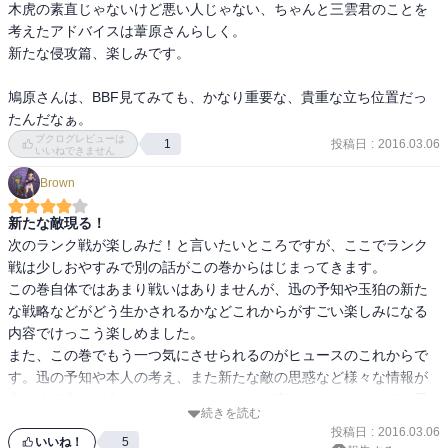
木虎の素直じゃないけど悪い人じゃない、ちゃんと三雲君のことを
考えたアドバイスは葦原さんらしく。

新たな侵攻篇、楽しみです。

鳩原さんは、BBF見てみても、かなり重要な、貴重な立ち位置だっ
たんだなぁ。
ブクログレビューは
投稿日
:
2016.03.06
1
いいねできません
Brown
新たな敵現る！
次のランク戦が楽しみだ！と言いたいところですが、ここでランク
戦は少しおやすみで別の話がこの巻からはじまってきます。

この巻自体ではあまり戦いはありませんが、迅の予知や玉狛の新た
な戦略などがどう生かされるかなどこれからがすごい楽しみになる
内容でけっこう楽しめました。

また、この巻でもう一つ気にさせられるのがヒュースのこれからで
す。迅の予知や本人の考え、また新たな敵の思惑など様々な情報が
出てくる中、どうなっていくのかがすごい楽しみにさせられる一冊
続きを読む
投稿日
:
2016.03.06
いいね！
5