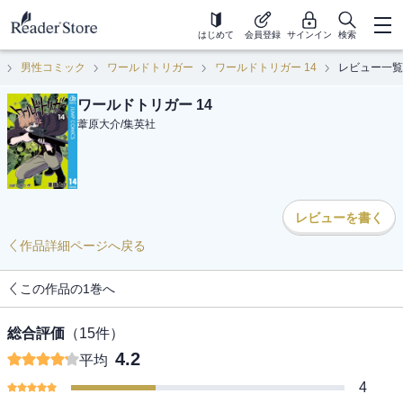
はじめて
会員登録
サインイン
検索
男性コミック
ワールドトリガー
ワールドトリガー 14
レビュー一覧
ワールドトリガー 14
葦原大介
/
集英社
レビューを書く
作品詳細ページへ戻る
この作品の1巻へ
総合評価
（
15
件）
4.2
平均
4