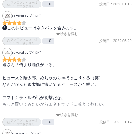
ブクログレビューは
さんの人柄などB級ランク戦組はひとまず置いといて、まずはガロプ
投稿日
:
2023.01.16
0
いいねできません
ラ戦。
powered by ブクログ
このレビューはネタバレを含みます。
続きを読む
焦りすぎてちょっと違和感あったけど、オサムが前のめりだったの
ブクログレビューは
って、ユウマのためだったのか…。玉狛第二の三人は、お互い大事
投稿日
:
2022.06.29
0
いいねできません
に思いやってるけど、本音で何でも話したりとかすり合わせしたり
powered by ブクログ
とかはないんだよな。

優しい人多いよな…オサムは真っ直ぐで不器用で、年上からかわい
迅さん「俺より適任がいる」

がられる所はあるかも。オサムはもう少し同年代と年下にも言葉に
気をつければいいのに…まあ、なんかリアルだけど。木虎も何だか
ヒュースと陽太郎、めちゃめちゃほっこりする（笑）

んだでオサムに優しいのに、微妙に求める反応されないのちょっと
なんだかんだ陽太郎に懐いてるヒュースが可愛い。

かわいそう…彼女もちょっと不器用だよな。

ユズルが鳩原さんの真実知らなくて、チカに親切にするの切ない
アフトクラトルの話が衝撃だな。

な…帰って来れるといいな…。

もっと聞いてみたいからエネドラッドに教えて欲しい。

最後はガロプラ戦が早速始まった！
続きを読む
木虎の自分にも他人にも厳しいところ好きだし、

ブクログレビューは
投稿日
:
2021.11.14
0
修も素直に学んでていいコンビだなって実感！

いいねできません
ちょこちょこ考察している時枝くんが可愛い（笑）

powered by ブクログ