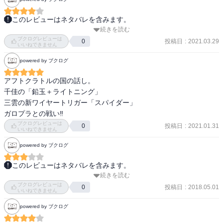
以下パワーワード

このレビューはネタバレを含みます。
エネドラッド「白髪チビ」

続きを読む
風間から上位戦後にアドバイスを受けた修は新たな戦力にと迅を誘
ブクログレビューは
うが、断られてしまう。出来ることはないかと模索するなか木虎か
投稿日
:
2021.03.29
0
いいねできません
ら己の甘さを指摘されると同時に新たなトリガーを紹介され活路を
powered by ブクログ
見いだす。そして千佳も人を撃つことが出来ないながらランク戦で
戦える策を絵馬から提案される。

アフトクラトルの国の話し。

一方でネイバーの新たな侵攻を受けると迅が予知したボーダー本部
千佳の「鉛玉＋ライトニング」

は対策を練り、迎え撃つ。
三雲の新ワイヤートリガー「スパイダー」

ガロプラとの戦い‼️
ブクログレビューは
投稿日
:
2021.01.31
0
いいねできません
powered by ブクログ
このレビューはネタバレを含みます。
続きを読む
心臓に悪い展開が続く……ランク戦でほのぼのしてるかと思いき
ブクログレビューは
や、そりゃネイバーとの戦いは終わってないわな。

投稿日
:
2018.05.01
0
いいねできません
修も頑張ってヒントをもらって開花するきっかけを掴みかけてるけ
powered by ブクログ
ど、どうなるのかな？ランク戦続行かと思ったけど本部が狙われて
たら駄目か？！