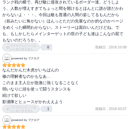
ランク戦の横で、再び敵に侵攻されているボーダー達。どうしよ
う、人数が増えすぎてちょっと間を開けるとほんとに誰が誰だかわ
からないよ・・・。今回は敵も普通の人間の姿してるもんだから
（前みたいに角がない）ほんっとただの先輩なのか的なのかページ
をめくった瞬間わからない。ストーリーは面白いんだけどね。で
も、もしかしたらメインターゲットの世の子ども達はこんなの屁で
もないのだろうか。。
ブクログレビューは
投稿日
:
2016.10.09
0
いいねできません
powered by ブクログ
なんだかんだ木虎がいちばんの

修の理解者なのかもなあ…

このまま主人公が急激に強くなることなく

弱いなりに頭を使って闘うスタンスを

続けて欲しい

影浦隊とヒュースがかわええよう
ブクログレビューは
投稿日
:
2016.03.07
1
いいねできません
powered by ブクログ