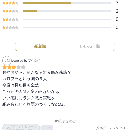
7
2
0
0
新着順
いいね！順
powered by ブクログ
おやおや〜、新たなる近界民が来訪？

ガロプラという国の６人。

今度は見た目も全然

こっちの人間と変わらないなぁ。

いい感じにランク戦と実戦を

組み合わせる物語のつくりなのね。

千佳ちゃん…同級生と３人で

続きを読む
わいわい相談しながら訓練するのが

ブクログレビューは
投稿日
:
2025.05.13
0
楽しいとかって…かわいいのぅ。

いいねできません