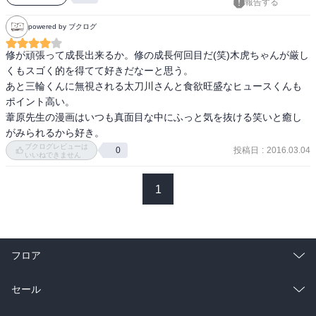
報告する
powered by ブクログ
修が頑張って成長出来るか。修の成長何回目だ(笑)木虎ちゃんが厳し
くもスゴく的を得てて好きだなーと思う。

あと三輪くんに無視される太刀川さんと食欲旺盛なヒュースくんも
ポイント高い。

葦原先生の漫画はいつも真面目な中にふっと気を抜ける笑いと癒し
がみられるから好き。
ブクログレビューは
投稿日
:
2016.03.04
0
いいねできません
1
フロア
総合
コミック
セール