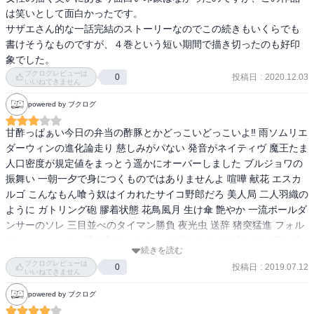
は笑いとして面白かったです。

サザエさん的な一話完結のストーリーなのでこの続きもいくらでも
書けそうなものですが、４巻という短い期間で描き切ったのも好印
象でした。
ブクログレビューは
投稿日
:
2020.12.03
0
いいねできません
powered by ブクログ
甘酢っぱぁい今日の弁当の酢豚とかどっこいどっこいよ‼︎ 雨ソムリエ 
ダーウィンの進化論走り 慈しみがパない 発音がネイティヴ 魔王たま 
人口密度が規定値をまっとう遥かにオーバーしました ブルジョワの
振舞い 一朝一夕で身につくものではありませんよ 喧嘩 献花 エスカ
ルゴ こんなもん喰う奴はイカれたサイコ野郎だろ 美人局 二人羽織の
ように ガトリング砲 膠着状態 花鳥風月 生け傘 艶やか 一流ポールダ
ンサーのソレ 三目並べのタイマン勝負 夜光虫 送辞 猪突猛進 フォル
ティッシッシモに浮き彫りになるので 僕なら今すぐ夜の海に飛び込
続きを読む
み新大陸を目指しますよ 外の世界がどんなに荒波だろうと自分だけ
ブクログレビューは
投稿日
:
2019.07.12
0
の灯台見つけて泳ぐのが筋ってもんですよね先輩！ 秘技ニーディス
いいねできません
トラクション膝かっくん 深瀬さん 坂本ですが？
powered by ブクログ