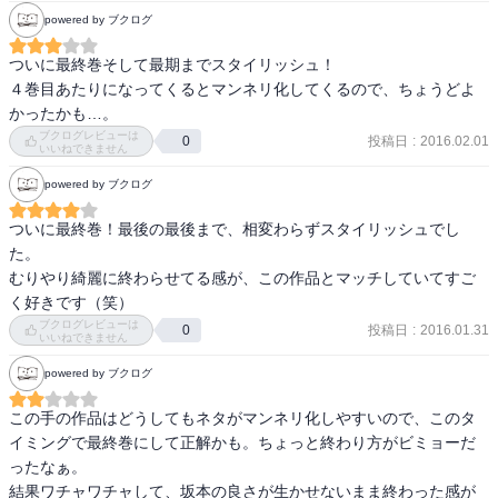
powered by ブクログ
合コンの話が秀逸ではないかと思う。

カラオケにオペラって入ってるのだろうか？？

ついに最終巻そして最期までスタイリッシュ！

とりあえず、深瀬さんは倒した・・・という感じでいいのかな？終
４巻目あたりになってくるとマンネリ化してくるので、ちょうどよ
わり方は伏線を回収して、きれい。
かったかも…。
ブクログレビューは
投稿日
:
2016.02.01
0
いいねできません
powered by ブクログ
ついに最終巻！最後の最後まで、相変わらずスタイリッシュでし
た。

むりやり綺麗に終わらせてる感が、この作品とマッチしていてすご
く好きです（笑）
ブクログレビューは
投稿日
:
2016.01.31
0
いいねできません
powered by ブクログ
この手の作品はどうしてもネタがマンネリ化しやすいので、このタ
イミングで最終巻にして正解かも。ちょっと終わり方がビミョーだ
ったなぁ。

結果ワチャワチャして、坂本の良さが生かせないまま終わった感が