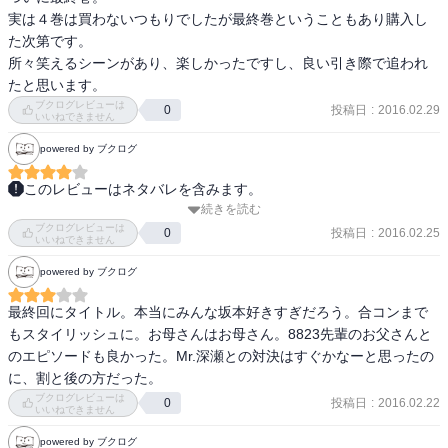
この台詞を引用に選んだのは、これしかない、と感じたからに他な
実は４巻は買わないつもりでしたが最終巻ということもあり購入し
らない。ここまで、自分の名を口にするだけで絵になる人間も、そ
た次第です。

うは世にいまい
所々笑えるシーンがあり、楽しかったですし、良い引き際で追われ
たと思います。
ブクログレビューは
投稿日
:
2016.02.29
0
いいねできません
powered by ブクログ
このレビューはネタバレを含みます。
続きを読む
最終巻で面白さがぶり返した感じ。久保田君のお母さんの話は結構
ブクログレビューは
本気で感動した。坂本君もクラスメイトもセリフが文学的口調でそ
投稿日
:
2016.02.25
0
いいねできません
れがこのレトロな感じの絵とミックスして不思議な作風に仕上がっ
powered by ブクログ
てる……
最終回にタイトル。本当にみんな坂本好きすぎだろう。合コンまで
もスタイリッシュに。お母さんはお母さん。8823先輩のお父さんと
のエピソードも良かった。Mr.深瀬との対決はすぐかなーと思ったの
に、割と後の方だった。
ブクログレビューは
投稿日
:
2016.02.22
0
いいねできません
powered by ブクログ