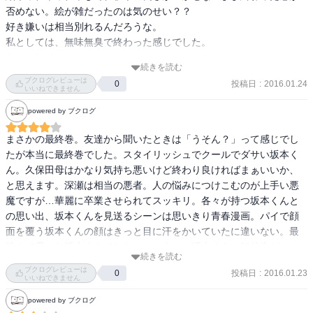
否めない。絵が雑だったのは気のせい？？

好き嫌いは相当別れるんだろうな。

私としては、無味無臭で終わった感じでした。

ん〜。(-_-)
続きを読む
ブクログレビューは
投稿日
:
2016.01.24
0
いいねできません
powered by ブクログ
まさかの最終巻。友達から聞いたときは「うそん？」って感じでし
たが本当に最終巻でした。スタイリッシュでクールでダサい坂本く
ん。久保田母はかなり気持ち悪いけど終わり良ければまぁいいか、
と思えます。深瀬は相当の悪者。人の悩みにつけこむのが上手い悪
魔ですが…華麗に卒業させられてスッキリ。各々が持つ坂本くんと
の思い出、坂本くんを見送るシーンは思いきり青春漫画。パイで顔
面を覆う坂本くんの顔はきっと目に汗をかいていたに違いない。最
後まで貫いた坂本くんでした。というか、坂本くん、転校先がオカ
続きを読む
シイ。あ、転校じゃないか…。
ブクログレビューは
投稿日
:
2016.01.23
0
いいねできません
powered by ブクログ