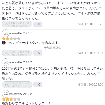
んどん質が落ちていきがちなので、これくらいで納めたのは良かっ
たと思う。ラストから3ページ目の坂本くんの表情はクル。んで、ラ
ストページは何がかぶさってるのかよく分からん。パイ？最後の最
後に？ってなっちゃった。
ブクログレビューは
投稿日
:
2016.06.26
0
いいねできません
powered by ブクログ
このレビューはネタバレを含みます。
続きを読む
読者アンケートのハガキの質問に

ブクログレビューは
坂本君のファーストネームは何だと思いますか？

投稿日
:
2016.05.03
0
いいねできません
ってあるんだけど、どんな名前が多かったんだろう？

powered by ブクログ
最後にクラスでパイ投げしてパイに当たらなかったのに、自分でだ
100万分の1でも可能性0ではないと思わせる「技」を繰り出してきた
ろうけど校門を出る時にパイを顔に浴びてた意味あったのかな？

坂本との別れ。ダラダラと続くよりスタイリッシュかも。みんな元
気でな。
最終回迎えたけど、続いてもそれもアリっぽい。
ブクログレビューは
投稿日
:
2016.04.20
0
いいねできません
powered by ブクログ
相変わらずエキセントリック…！
