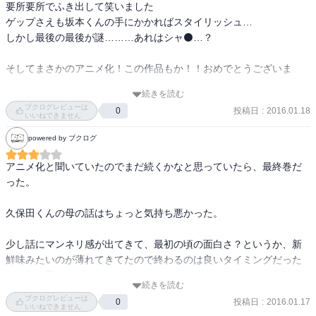
要所要所でふき出して笑いました

　そして、1年が終わる時、坂本がいなくなる事実。

ゲップさえも坂本くんの手にかかればスタイリッシュ…

　表情を表しにくい彼が最後に泣いたのかなぁ。

しかし最後の最後が謎………あれはシャ⚫…？

そしてまさかのアニメ化！この作品もか！！おめでとうございま
まぢで、笑うので、飲食禁止。歯ブラシもout！
す！！！

続きを読む
2016年の春アニメは、面白そうな作品が目白押しで楽しみです
ブクログレビューは
投稿日
:
2016.01.18
0
いいねできません
powered by ブクログ
アニメ化と聞いていたのでまだ続くかなと思っていたら、最終巻だ
った。

久保田くんの母の話はちょっと気持ち悪かった。

少し話にマンネリ感が出てきて、最初の頃の面白さ？というか、新
鮮味みたいのが薄れてきてたので終わるのは良いタイミングだった
のかなと思う。
続きを読む
ブクログレビューは
投稿日
:
2016.01.17
0
いいねできません