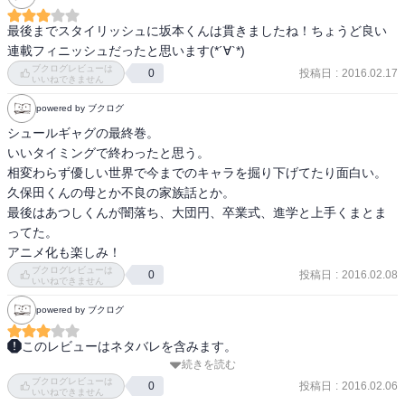
最後までスタイリッシュに坂本くんは貫きましたね！ちょうど良い
連載フィニッシュだったと思います(*´∀`*)
ブクログレビューは
投稿日
:
2016.02.17
0
いいねできません
powered by ブクログ
シュールギャグの最終巻。

いいタイミングで終わったと思う。

相変わらず優しい世界で今までのキャラを掘り下げてたり面白い。

久保田くんの母とか不良の家族話とか。

最後はあつしくんが闇落ち、大団円、卒業式、進学と上手くまとま
ってた。

アニメ化も楽しみ！
ブクログレビューは
投稿日
:
2016.02.08
0
いいねできません
powered by ブクログ
このレビューはネタバレを含みます。
続きを読む
・一年物の春驟雨ですね

ブクログレビューは
・卒業式「坂本ですが？」

投稿日
:
2016.02.06
0
いいねできません