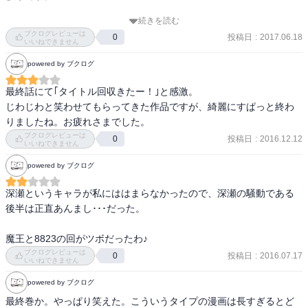
続きを読む
坂本君が学校を転校する話は彼の嬉しいような悲しいような照れて
ブクログレビューは
投稿日
:
2017.06.18
0
るような表情にやられました。

いいねできません
でもパイを顔面に付けてる生徒達は軽くホラー

powered by ブクログ
結局坂本君はあの後パイ投げに参戦して転校回避したってことです
ね

最終話にて｢タイトル回収きたー！｣と感激。

８８２３先輩も参戦してくれてたら嬉しい
じわじわと笑わせてもらってきた作品ですが、綺麗にすぱっと終わ
りましたね。お疲れさまでした。
ブクログレビューは
投稿日
:
2016.12.12
0
いいねできません
powered by ブクログ
深瀬というキャラが私にははまらなかったので、深瀬の騒動である
後半は正直あんまし･･･だった。

魔王と8823の回がツボだったわ♪
ブクログレビューは
投稿日
:
2016.07.17
0
いいねできません
powered by ブクログ
最終巻か。やっぱり笑えた。こういうタイプの漫画は長すぎるとど