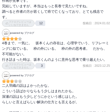
作画が見事です。

完結していますが、本当はもっと長巻で見たいですね。

調べると作者の方が若くして癌で亡くなっており、とても残念で
す。
ブクログレビューは
投稿日
:
2024.01.02
12
いいねできません
powered by ブクログ
4巻まで、一気に。　坂本くんの存在は、心理学でいう、リフレーミ
ングに似ている。　枠の外にいる。　枠の外の思考者。　だから、
不可能がない。

行き詰まった時は、坂本くんのように意外な思考で乗り越えたい。
ブクログレビューは
投稿日
:
2023.12.25
3
いいねできません
powered by ブクログ
二人羽織の話はよかったかな。

こういう話ばかりならもう少しはまれたかも。

深瀬の話はもう少しどうにかという感じはした。

らしいと言えばらしい解決の仕方とも言えるが。
