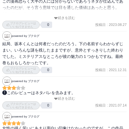
この漫画恐らく大半の人には分からないであろうネタが仕込んであ
ったのだが、そう言う意味では目を通した価値はあったと思う。

ギャグとしてはウーンだったが。
続きを読む
ブクログレビューは
投稿日
:
2023.08.27
0
いいねできません
powered by ブクログ
結局、坂本くんとは何者だったのだろう。下の名前すらわからずじ
まい。いろんな謎を残したままですが、意外とすっきりした終わり
でした。ミステリアスなところが彼の魅力の１つかもですね。最終
巻もおもしろかったです。
ブクログレビューは
投稿日
:
2021.12.31
0
いいねできません
powered by ブクログ
このレビューはネタバレを含みます。
続きを読む
完璧なメガネ高校生「坂本」が、彼を妬む先生、同級生、先輩から
ブクログレビューは
の嫌がらせを完璧に跳ね返し、相手を自分に惚れさせていく学園ス
投稿日
:
2021.07.14
0
いいねできません
トーリー。

powered by ブクログ
絶対に負けない主人公のお話は安心して読めていいですね。

全４巻で、読むのが遅い私でも２時間足らずでよめました。
女性の描く笑いにあまり面白い印象はなかったのですが、この作品