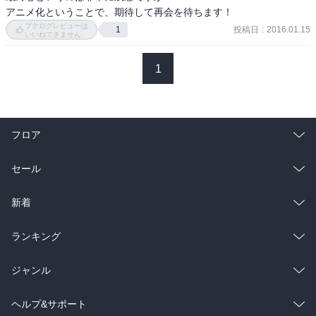
アニメ化ということで、期待して再会を待ちます！
ブクログレビューは
投稿日
:
2016.01.15
1
いいねできません
1
フロア
総合
コミック
セール
ラノベ
小説
総合
コミック
新着
雑誌・グラビア
ビジネス・実用
ラノベ
小説
総合
コミック
ランキング
BL・TL
雑誌・グラビア
ビジネス・実用
ラノベ
小説
総合
コミック
ジャンル
BL・TL
雑誌・グラビア
ビジネス・実用
ラノベ
小説
コミック
男性コミック
ヘルプ&サポート