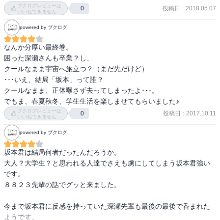
ブクログレビューは
投稿日
:
2018.05.07
0
いいねできません
powered by ブクログ
なんか分厚い最終巻。

困った深瀬さんも卒業？し、

クールなまま宇宙へ旅立つ？（まだ先だけど）

･･･いえ、結局「坂本」って誰？

クールなまま、正体曝さず去ってしまったよ･･･。

でもま、春夏秋冬、学生生活を楽しませてもらいました♪
ブクログレビューは
投稿日
:
2017.10.11
0
いいねできません
powered by ブクログ
坂本君は結局何者だったんだろうか。

大人？大学生？と思われる人達でさえも虜にしてしまう坂本君強い
です。

８８２３先輩の話でグッと来ました。

今まで坂本君に反感を持っていた深瀬先輩も最後の最後で呑まれた
ようです。
