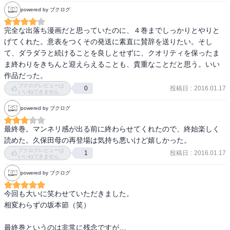
powered by ブクログ
完全な出落ち漫画だと思っていたのに、４巻までしっかりとやりと
げてくれた。意表をつくその発送に素直に賛辞を送りたい。そし
て、ダラダラと続けることを良しとせずに、クオリティを保ったま
ま終わりをきちんと迎えらえることも、貴重なことだと思う。いい
作品だった。
ブクログレビューは
投稿日
:
2016.01.17
0
いいねできません
powered by ブクログ
最終巻。マンネリ感が出る前に終わらせてくれたので、終始楽しく
読めた。久保田母の再登場は気持ち悪いけど嬉しかった。
ブクログレビューは
投稿日
:
2016.01.17
1
いいねできません
powered by ブクログ
今回も大いに笑わせていただきました。

相変わらずの坂本節（笑）

最終巻というのは非常に残念ですが…
