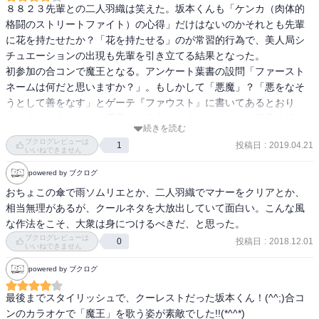
８８２３先輩との二人羽織は笑えた。坂本くんも「ケンカ（肉体的
格闘のストリートファイト）の心得」だけはないのかそれとも先輩
に花を持たせたか？「花を持たせる」のが常習的行為で、美人局シ
チュエーションの出現も先輩を引き立てる結果となった。

初参加の合コンで魔王となる。アンケート葉書の設問「ファースト
ネームは何だと思いますか？」。もしかして「悪魔」？「悪をなそ
うとして善をなす」とゲーテ『ファウスト』に書いてあるとおり
に、自らに向けられた悪意も（改心させるのではなく）善意の行
続きを読む
動、善意の人にしてしまう。皆が思い出に留めようとする圧巻が卒
ブクログレビューは
投稿日
:
2019.04.21
1
業式の送辞
いいねできません
powered by ブクログ
おちょこの傘で雨ソムリエとか、二人羽織でマナーをクリアとか、
相当無理があるが、クールネタを大放出していて面白い。こんな風
な作法をこそ、大衆は身につけるべきだ、と思った。
ブクログレビューは
投稿日
:
2018.12.01
0
いいねできません
powered by ブクログ
最後までスタイリッシュで、クーレストだった坂本くん！(^^;)合コ
ンのカラオケで「魔王」を歌う姿が素敵でした!!(*^^*)