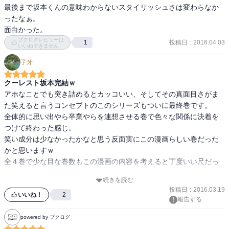
最後まで坂本くんの意味わからないスタイリッシュさは変わらなか
ったなぁ。

面白かった。
ブクログレビューは
投稿日
:
2016.04.03
1
いいねできません
子牙
クーレスト坂本完結ｗ
アホなことでも突き詰めるとカッコいい、そしてその真面目さがま
た笑えると言うコンセプトのこのシリーズもついに最終巻です。

全体的に思い出やら卒業やらを連想させる巻で色々な関係に決着を
つけて終わった感じ。

笑い成分は少なかったかなと思う反面実にこの漫画らしい巻だった
かと思いますｗ

全４巻で少な目な巻数もこの漫画の内容を考えると丁度いい尺だっ
たのではないでしょうか。

続きを読む
絵柄が好き嫌い分かれそうですが、気になったら読んでみることを
投稿日
:
2016.03.19
オススメできますよｗ
いいね！
2
報告する
powered by ブクログ