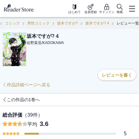
はじめて
会員登録
サインイン
検索
コミック
男性コミック
坂本ですが?
坂本ですが? 4
レビュー一覧
坂本ですが? 4
佐野菜見
/
KADOKAWA
レビューを書く
作品詳細ページへ戻る
この作品の1巻へ
総合評価
（
39
件）
3.6
平均
5