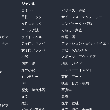
ジャンル
コミック
ビジネス・経済
男性コミック
サイエンス・テクノロジー
女性コミック
コンピュータ・情報
コミック誌
くらし・家庭
ラビア
ライトノベル
料理・酒
・実用
男子向けラノベ
ファッション・美容・ダイエッ
女子向けラノベ
ホビー&カルチャー
小説
スポーツ・アウトドア
国内小説
地図・ガイド
海外小説
エンターテイメント
グ
ミステリー
芸術・アート
SF
映画・音楽・演劇
歴史・時代小説
写真集
文学
教養
雑誌
医学・福祉
ラビア
グラビア写真集
教育・語学・参考書