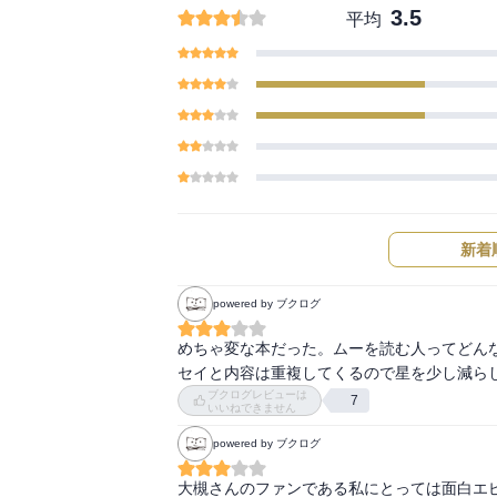
3.5
平均
新着
powered by ブクログ
めちゃ変な本だった。ムーを読む人ってどん
セイと内容は重複してくるので星を少し減ら
ブクログレビューは
7
いいねできません
powered by ブクログ
大槻さんのファンである私にとっては面白エ