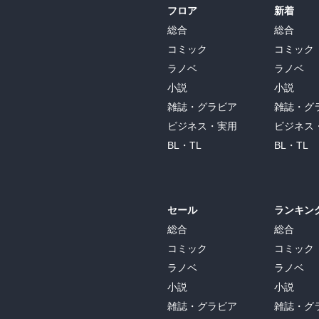
フロア
新着
総合
総合
コミック
コミック
ラノベ
ラノベ
小説
小説
雑誌・グラビア
雑誌・グ
ビジネス・実用
ビジネス
BL・TL
BL・TL
セール
ランキン
総合
総合
コミック
コミック
ラノベ
ラノベ
小説
小説
雑誌・グラビア
雑誌・グ