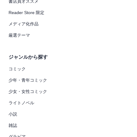
書店員オススメ
Reader Store 限定
メディア化作品
厳選テーマ
ジャンルから探す
コミック
少年・青年コミック
少女・女性コミック
ライトノベル
小説
雑誌
グラビア