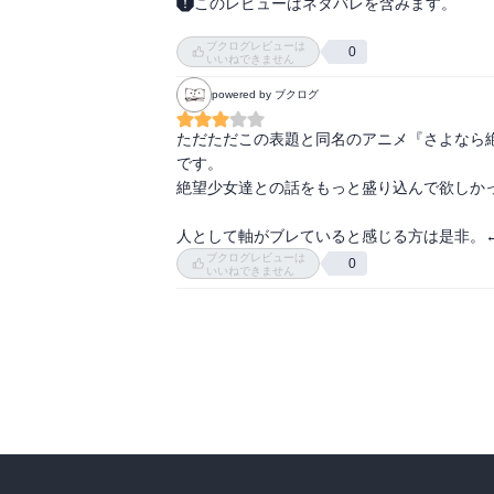
このレビューはネタバレを含みます。
ので、そればかり脳裏に焼き付いてしまいまし
こういうのはおこがましいんだけど

まぁ具体的に何があったかは読んだ人のお楽
ブクログレビューは
なんつーか、面白いと感じるポイント、

0
いいねできません
例えば文章の中でのノリツッコミのタイミング
powered by ブクログ
言葉の選び方だったりが

すごく近いのかな、と思ったりした。

ただただこの表題と同名のアニメ『さよなら
です。

笑える話があったと思えば

絶望少女達との話をもっと盛り込んで欲しかっ
印税やらなにやらミュージシャンの収入につい
（この辺は先日読んだイングヴェイの自伝とけ
人として軸がブレていると感じる方は是非。←
そして最後に収録された『KERA』のエッセイ
ブクログレビューは
0
ほっこりしつつ、それでいて泣きたくなるよう
いいねできません
オーケンさんの本は小説の方が読んだのが多い
エッセイももっと読みたくなった。