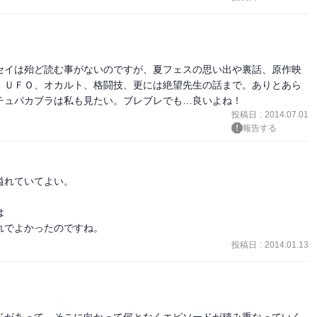
セイは殆ど読む事がないのですが、夏フェスの思い出や裏話、原作映
、ＵＦＯ、オカルト、格闘技、更には絶望先生の話まで。ありとあら
チュパカブラは私も見たい。ブレブレでも…良いよね！
投稿日
:
2014.07.01
報告する
れていてよい。



れでよかったのですね。
投稿日
:
2014.01.13
ドがあって、そこに向かって何となくエピソードが積み重なっていく