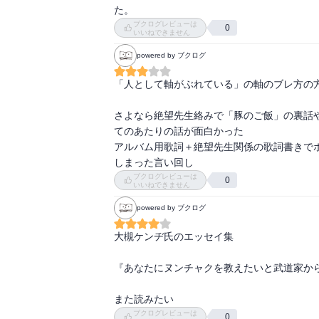
た。
ブクログレビューは
0
いいねできません
powered by ブクログ
「人として軸がぶれている」の軸のブレ方の方
さよなら絶望先生絡みで「豚のご飯」の裏話
てのあたりの話が面白かった

アルバム用歌詞＋絶望先生関係の歌詞書きで
しまった言い回し
ブクログレビューは
0
いいねできません
powered by ブクログ
大槻ケンヂ氏のエッセイ集

『あなたにヌンチャクを教えたいと武道家から
また読みたい
ブクログレビューは
0