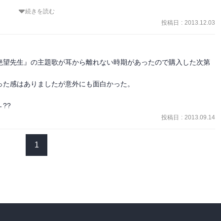
たが。

続きを読む
しみ、という事でご容赦を。
投稿日
:
2013.12.03
だったり

絶望先生』の主題歌が耳から離れない時期があったので購入した次第
た感はありましたが意外にも面白かった。

ての苦言があったり

っこう被る）。

??
を読んで

投稿日
:
2013.09.14
な不思議な気分になった。

のかな。

1