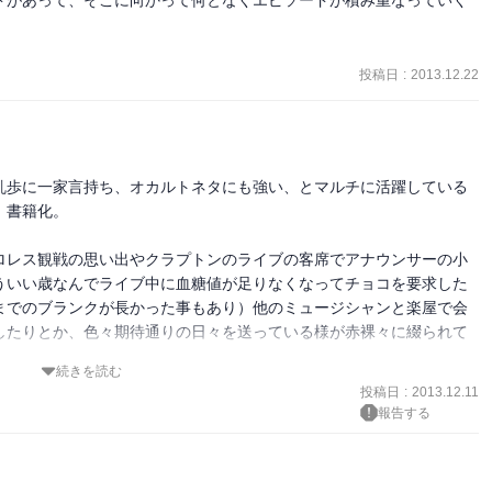
投稿日
:
2013.12.22
乱歩に一家言持ち、オカルトネタにも強い、とマルチに活躍している
書籍化。

ロレス観戦の思い出やクラプトンのライブの客席でアナウンサーの小
ういい歳なんでライブ中に血糖値が足りなくなってチョコを要求した
までのブランクが長かった事もあり）他のミュージシャンと楽屋で会
したりとか、色々期待通りの日々を送っている様が赤裸々に綴られて
続きを読む
為になる事も書いてます。事務所に搾取された体験談とか、親がライ
投稿日
:
2013.12.11
なとか。

報告する
絶望少女隊（「さよなら絶望先生」アニメ時の声優ユニット）活動時
小林ゆうのエピソードが収録されており、そのインパクトが強かった