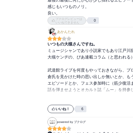
感じもいつものノリ。

良い。
ブクログレビューは
0
いいねできません
あかんたれ
いつもの大槻さんですね。
ミュージシャンであり小説家でもあり江戸川
大槻ケンヂの、ぴあ連載コラム（と思われる）
武道館ライブを何度もやっておきながら、プ
倉氏を見かけた時の思い出しか無いとか、も
エピソードとか、フェス参加時に（筋少復活
話を弾ませようとオカルト誌「ムー」を持参
います。

……ああ、勿論後進ミュージシャンのために
ブに来た時は関係者席のセンターには座らせる
いいね！
6
個人的には、ちょうど執筆時期が筋少復活や
powered by ブクログ
期とかぶっていたため、異色キャラな声優の