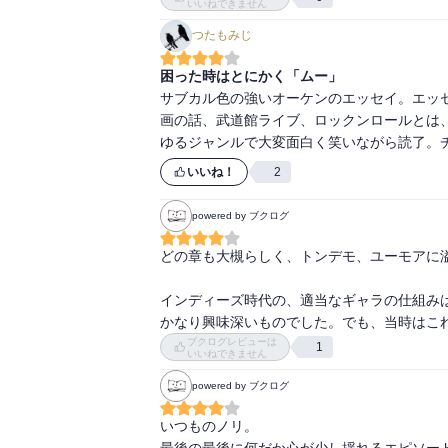
いいねできません
つたもみじ
困った時はとにかく「ムー」
サブカル色の強いオーケンのエッセイ。エッ
画の話、武道館ライブ、ロックンロールとは
ゆるジャンルで大変面白く笑いながら読了。
いいね！
2
powered by ブクログ
どの章も大槻らしく、トンデモ、ユーモアに溢
インディーズ時代の、適当なギャラの仕組みは
かなり興味深いものでした。でも、当時はこ
ブクログレビューは
1
いいねできません
powered by ブクログ
いつものノリ。

最後の最後に何だか心が少し揺れるエピソー