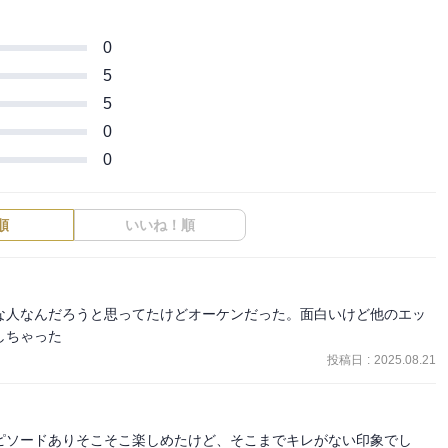
0
5
5
0
0
順
いいね！順
な人なんだろうと思ってたけどオーケンだった。面白いけど他のエッ
しちゃった
投稿日
:
2025.08.21
ピソードありそこそこ楽しめたけど、そこまでキレがない印象でし