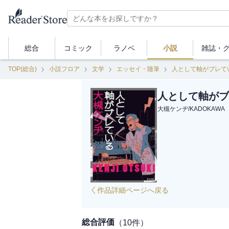
総合
コミック
ラノベ
小説
雑誌・
TOP(総合)
小説フロア
文学
エッセイ・随筆
人として軸がブレて
人として軸がブ
大槻ケンヂ
/
KADOKAWA
作品詳細ページへ戻る
総合評価
（
10
件）