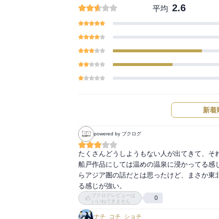
2.6
平均
新着
powered by ブクログ
たくさんどうしようもない人が出てきて、そ
船戸作品にしては温めの温泉に浸かってる感
らアジア圏の話だとは思ったけど、まさか東
る感じが強い。
ブクログレビューは
0
いいねできません
ナチ_コチ_ショチ