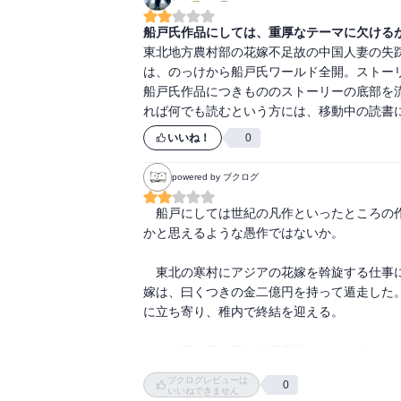
船戸氏作品にしては、重厚なテーマに欠ける
東北地方農村部の花嫁不足故の中国人妻の失
は、のっけから船戸氏ワールド全開。ストー
船戸氏作品につきもののストーリーの底部を
れば何でも読むという方には、移動中の読書
いいね！
0
powered by ブクログ
　船戸にしては世紀の凡作といったところの
かと思えるような愚作ではないか。

　東北の寒村にアジアの花嫁を斡旋する仕事
嫁は、曰くつきの金二億円を持って遁走した
に立ち寄り、稚内で終結を迎える。

　その間、暴力団、中国黒社会、ロシアン・
体こういう設定に出現しがちな陰惨な印象の
ブクログレビューは
0
話の果ての殺し屋は凄かったな、とピーク時の
いいねできません