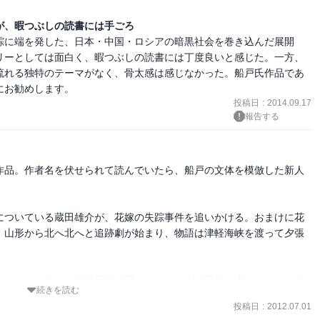
が、暇つぶしの読書には手ごろ
踪に端を発した、日本・中国・ロシアの暗黒社会を巻き込んだ展開
リーとしては面白く、暇つぶしの読書には丁度良いと感じた。一方、
流れる独特のテーマがなく、骨太感は感じなかった。船戸氏作品であ
にお勧めします。
投稿日
:
2014.09.17
報告する
作品。作者名を伏せられて読んでいたら、船戸の文体を模倣した新人
についている蔵田雄介が、花嫁の失踪事件を追いかける。おまけに花
。山形から北へ北へと追跡劇が始まり、物語は津軽海峡を渡って夕張
マフィアと次々に魑魅魍魎が現われて、一方で死体が増えてゆく。大
続きを読む
あるナイフ使いが、最後の最後までしつこく血の印象をもたらす。神
投稿日
:
2012.07.01
船戸と較べるとさすがにちんけな印象を拭えない。
