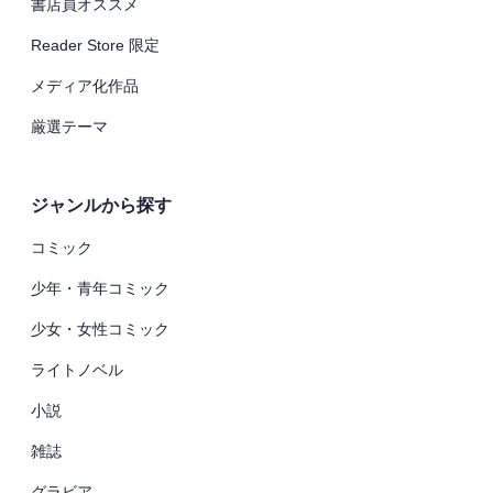
書店員オススメ
Reader Store 限定
メディア化作品
厳選テーマ
ジャンルから探す
コミック
少年・青年コミック
少女・女性コミック
ライトノベル
小説
雑誌
グラビア