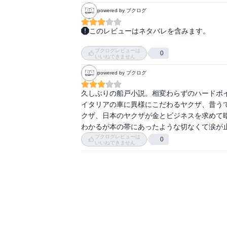
powered by ブクログ
　近作ハードボイルドであった『藪枯らし純
要素がてんこ盛りで、サービスに過ぎる分だ
このレビューはネタバレを含みます。
のではないか、と思われるくらいのありきたり
結局良い結末（？）を迎えた登場人物は一人
ブクログレビューは
ない。
0
いいねできません
　そもそも日本を舞台にした現代劇はあまり
ば船戸ライクな『罪深き海辺』を上梓したば
powered by ブクログ
ちらは少しキャラクター同士の絡みが弱いよう
久しぶりの船戸小説。相変わらずのハードボ
イタリアの車に異様にこだわるヤクザ、昔う
　花嫁紹介業の主人公が暴力団から責任を追
クザ、日本のヤクザが金とビジネスを求めて
い。

わかるが本の帯にあったような切なくて涙が
ブクログレビューは
　舞台が北海道だっただけに、こちらの期待
0
いいねできません