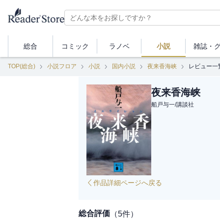
総合
コミック
ラノベ
小説
雑誌・
TOP(総合)
小説フロア
小説
国内小説
夜来香海峡
レビュー一
夜来香海峡
船戸与一
/
講談社
作品詳細ページへ戻る
総合評価
（
5
件）