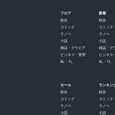
フロア
新着
総合
総合
コミック
コミック
ラノベ
ラノベ
小説
小説
雑誌・グラビア
雑誌・グ
ビジネス・実用
ビジネス
BL・TL
BL・TL
セール
ランキン
総合
総合
コミック
コミック
ラノベ
ラノベ
小説
小説