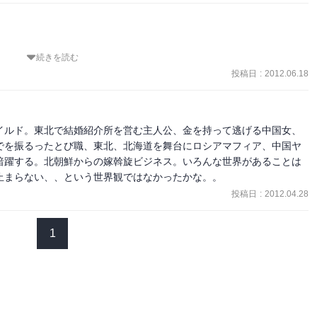
次』はそこそこ面白かったのだが、本作はちとエンターテインメント
け、値段に見合ったハードカバーとはならず、ノヴェルズでよかった
なハードアクションであったように思われる。

続きを読む
だけ。特に何かが解決した訳でもなく、正直すっきりした読後感では
投稿日
:
2012.06.18
評判のよろしくない船戸である。同時に大沢在昌が、どちらかと言え
かりで、そちらがしっとりとアダルトな印象を楽しめるのに対し、こ
に思われる。

イルド。東北で結婚紹介所を営む主人公、金を持って逃げる中国女、
でを振るったとび職、東北、北海道を舞台にロシアマフィア、中国ヤ
及され女を追うという設定自体にそもそも無理があったのかもしれな
暗躍する。北朝鮮からの嫁斡旋ビジネス。いろんな世界があることは
止まらない、、という世界観ではなかったかな。。
が大きすぎた。残念。
投稿日
:
2012.04.28
1