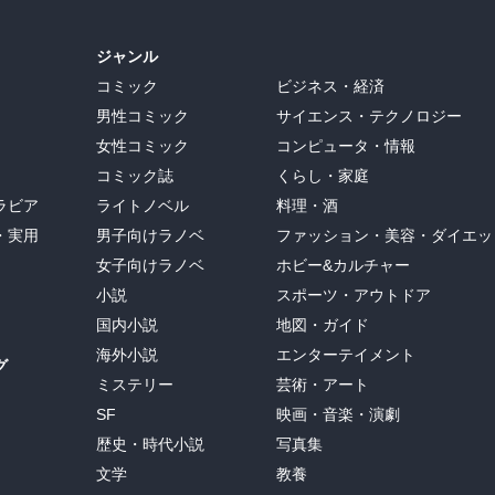
ジャンル
コミック
ビジネス・経済
男性コミック
サイエンス・テクノロジー
女性コミック
コンピュータ・情報
コミック誌
くらし・家庭
ラビア
ライトノベル
料理・酒
・実用
男子向けラノベ
ファッション・美容・ダイエッ
女子向けラノベ
ホビー&カルチャー
小説
スポーツ・アウトドア
国内小説
地図・ガイド
海外小説
エンターテイメント
グ
ミステリー
芸術・アート
SF
映画・音楽・演劇
歴史・時代小説
写真集
文学
教養