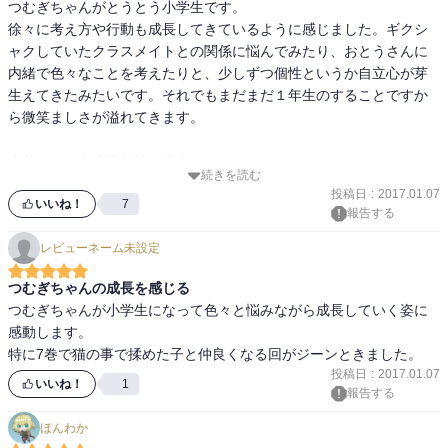
つむぎちゃんがとうとう小学生です。

ンだからこその八木さんか、とも

徐々に考え方や行動も成長してきているように感じました。ギクシ
どの回もほっこりさせて貰えるけど、個人的に推したいのは、「そ
ャクしていたクラスメイトとの関係に悩んでみたり、おとうさんに
の３６ サンドイッチとともだちできるかな？」だ、やっぱ。『神様
内緒で色々なことを考えたりと、少しずつ個性というか自立心が芽
ごはん』（佐保里）先生の引用でも挙げたけど、大人になると喧嘩
生えてきたみたいです。それでもまだまだ１年生のすることですか
の後、素直に仲直りってのは難しくなる。なので、こうやって、真
ら微笑ましさが溢れてきます。

正面から「ごめんなさい」をぶつけあって、許し合い、仲直りが出
来る子供って凄ぇな、そう、子供でも大人でもない中途半端な年齢
小鳥ちゃんも進路相談が進みます。

になると感じる

続きを読む
一生懸命考えて出した答えが、両親にどう受け取られるのか不安そ
この台詞を引用に挙げたのは、先生としても大人としても男として
投稿日
:
2017.01.07
うな様子と勇気を出して意見を通す姿もじんわりと心に伝わるもの
いいね！
7
も、公平さんのカッコ良さが光っていたので。やりたい、だけじゃ
報告する
がありますね。

夢は叶えられない。やりたいなら、どうやったら出来るか、を考え
レビューネーム未設定
なきゃ、実現には近づいていかない。口に出して自分を鼓舞するの
お父さんも最初の頃と比べて、断然料理の腕前が上達してきまし
も大事だけど、手と足を動かし、頑張らなきゃ意味がない。夢は逃
つむぎちゃんの成長を感じる
た。娘と明るい食卓を囲むために始めた料理が普通にできる姿に、
げないけど、自分から追いかけようとしなきゃ、いつまでも夢のま
つむぎちゃんが小学生になって色々と悩みながら成長していく姿に
かっこいいおとうさん像を見ました。

ま。叶えられない夢は、いつしか、自分を苦しめる呪いになっちゃ
感動します。

う
特に7巻で猫の事で揉めた子と仲良くなる回がジーンときました。
この先展開でも色々と和ませてくれそうで次がでるのが楽しみで
投稿日
:
2017.01.07
す。
いいね！
1
報告する
ほんわか