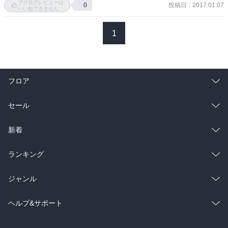
ブクログレビューは
投稿日
:
2017.01.07
0
この先同じような場面に出くわしたときも、つむぎちゃんはきっと
いいねできません
今回の先生の言葉を思い出して乗り越えてくれることだろう、うん
うん。((´ⅴ｀〃)

1
小鳥ちゃんの方は、も～すごい共感しちゃって！

たいていの人は高校生活なんてふわっと過ごして‥で、大学行って
ふわふわ過ごしてるうちに何かやりたいこと見つかんないかな？っ
フロア
て感じで、気付いたら4年過ぎてくんだよねｗ(￣∀￣；)

最初の家族会議の時は、たぶん自分がやりたいことっていう気持ち
総合
コミック
セール
よりも、この進路なら親が喜ぶんじゃないか～っていう思いがあっ
て、それを見透かされたから反対されたんだろうなと思う。

ラノベ
小説
総合
コミック
新着
でも最後はちゃんと、今できる精一杯の答えを出して両親を説得し
たんだから…立派だった!!ｄ(^ωﾟ＊)

雑誌・グラビア
ビジネス・実用
ラノベ
小説
総合
コミック
ランキング
次巻もみんなの成長を見守っていこうと思う♪
BL・TL
雑誌・グラビア
ビジネス・実用
ラノベ
小説
総合
コミック
ジャンル
BL・TL
雑誌・グラビア
ビジネス・実用
ラノベ
小説
コミック
男性コミック
ヘルプ&サポート
BL・TL
雑誌・グラビア
ビジネス・実用
女性コミック
コミック誌
初めての方へ
ヘルプ