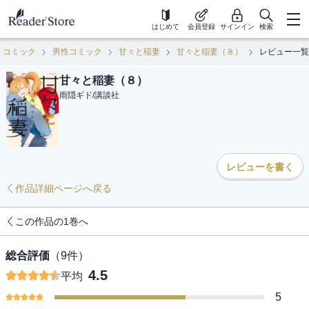
はじめて
会員登録
サインイン
検索
コミック
男性コミック
甘々と稲妻
甘々と稲妻（８）
レビュー一覧
甘々と稲妻（８）
雨隠ギド
/
講談社
レビューを書く
作品詳細ページへ戻る
この作品の1巻へ
総合評価
（
9
件）
4.5
平均
5