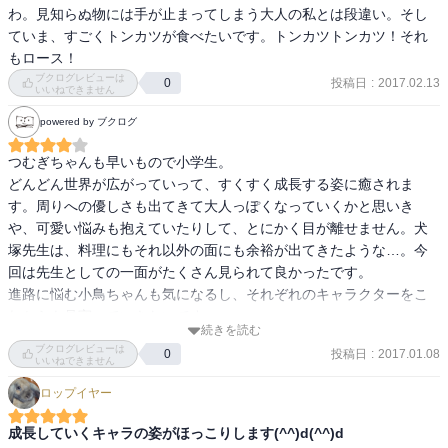
わ。見知らぬ物には手が止まってしまう大人の私とは段違い。そし
さすがに、可愛い女子小学生と女子高校生がＷヒロインを張ってる
ていま、すごくトンカツが食べたいです。トンカツトンカツ！それ
作品に、漢気溢れるヤクザ、オカン系ヤンキー、前向きなネガティ
もロース！
ブが主人公の作品は勝てまい

ブクログレビューは
投稿日
:
2017.02.13
0
小学生になれば、環境も変わり、つむぎちゃんは色々と考える事、
いいねできません
覚える事、知っていく事が増えるだろう。様々な経験を心の栄養に
powered by ブクログ
して、スクスク成長してほしいもんだなァ、お母さんがいない自分
は周りに気を遣われるってコトに自分で気付いて、周りの善人に
つむぎちゃんも早いもので小学生。

「可哀想」と言われないよう強くなって欲しいなぁ、とファンなが
どんどん世界が広がっていって、すくすく成長する姿に癒されま
らに思う

す。周りへの優しさも出てきて大人っぽくなっていくかと思いき
小鳥ちゃんも三年生になった事で、将来の事を今まで以上に真摯に
や、可愛い悩みも抱えていたりして、とにかく目が離せません。犬
悩むように。同じ道を歩んで来た大人のアドバイスを受けて、形に
塚先生は、料理にもそれ以外の面にも余裕が出てきたような…。今
したい夢のカタチをおぼろげながらも掴んだ彼女は、実現に向けて
回は先生としての一面がたくさん見られて良かったです。

適した努力を始めていく。キラキラした青春を送る女子高校生、眩
進路に悩む小鳥ちゃんも気になるし、それぞれのキャラクターをこ
しいわぁ。ここも、『甘々と稲妻』の魅力

れからも見守っていきたいです。
また、子供の一挙一動にハラハラしながらも、過度な手出しはせ
続きを読む
ず、見守る態度に徹する大人たちも、これまた、カッコいい

ブクログレビューは
投稿日
:
2017.01.08
0
いいねできません
あくまで、個人的な印象だけど、この（８）に限らず、どの巻で
ロップイヤー
も、何気に八木さんってイイ働きをしてると思う。でしゃばりすぎ
ず、それでいて、的を射る助言をしてくれる。次巻では、八木さん
成長していくキャラの姿がほっこりします(^^)d(^^)d
が良い目を見る回があったらいいな、と思う一方で、このポジショ