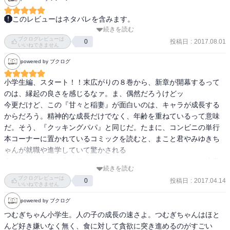
このレビューはネタバレを含みます。
続きを読む
【あらすじ】

ブクログレビューは
妻を亡くした高校教師･犬塚と、彼が男手ひとつで育てる娘･つむぎ
投稿日
:
2017.08.01
0
いいねできません
の物語は、いよいよ新たなステージへ! 楽しさいっぱいの小学校生活
powered by ブクログ
で、つむぎがひとつだけ気になっていることはクラスメイト･なぎさ
のこと。以前衝突してしまったなぎさと仲良くなるために、犬塚親
小学生編、スタート！！末広がりの８巻から、新章が開幕するって
子はランチパーティーを催します! つむぎの世界がぐんぐん広がる第
のは、縁起の良さを感じるなァ。ま、偶然だろうけどッ

8巻!

今更だけど、この『甘々と稲妻』が面白いのは、キャラが成長する
からだろう。精神的な成長だけでなく、年齢を重ねているって意味
【感想】
だ。そう、『クッキングパパ』と同じだ。たまに、コンビニの単行
本コーナーに置かれているコミックを読むと、まこと君やみゆきち
ゃんが就職や進学していて驚かされる

食べるとは、体と心を健やかにする。なので、つむぎちゃんが小学
続きを読む
生になるって点は、ストーリーに漫画的な現実感を生んでおり、読
ブクログレビューは
投稿日
:
2017.04.14
0
みやすさだけでなく、読み応えも強めている

いいねできません
個人的に好感度で言えば、『紺田照の合法レシピ』や『頂き！成り
powered by ブクログ
上がり飯』、『最後のレストラン』が『甘々と稲妻』を上回ってい
つむぎちゃん小学生。人の子の成長の速さよ。つむぎちゃんはほと
るが、癒し度で言えば、間違いなく、この作品の方が勝っている、
んど好き嫌いなく無く、食に対して貪欲に突き進めるのがすごい
断言したいがどうだろ？
