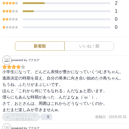
2
1
0
0
新着順
いいね！順
powered by ブクログ
小学生になって、どんどん表情が豊かになっていくつむぎちゃん。

進路決定の時期を迎え、自分の将来に向き合い始めた小鳥ちゃん。

もうね、ふたりがまぶしいです。

ほんと「これから何にでもなれる」んだなぁと思います。

僕らにもあんな時期があった…んだよなぁ（´ω｀）。

さて、おとさんは、周囲はこれからどうなっていくのか。

まだまだ楽しみが尽きませんw。
ブクログレビューは
投稿日
:
2019.05.31
0
いいねできません
powered by ブクログ