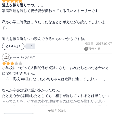
過去を振り返りつつ。。。
家庭料理を通して親子愛が伝わってくる良いストーリーです。

私も小学生時代はこうだったなぁとか考えながら読んでしまいま
す。

投稿日
:
2017.01.07
いいね！
1
報告する
powered by ブクログ
小学校に上がって人間関係が複雑になり、お友だちとの付き合い方
に悩むつむぎちゃん。

一方、高校3年生になった小鳥ちゃんは進路に迷ってしまい……。

なんか今巻は深い話が多かったなぁ。

たとえ心から謝罪したとしても、相手が許してくれるとは限らない
～ってことを、小学生の心で理解するのはなかなか難しいと思う
よ、先生…。（でも逆に素直な時期になら、こういう忠告を受け入
続きを読む
れられるのかも？）
