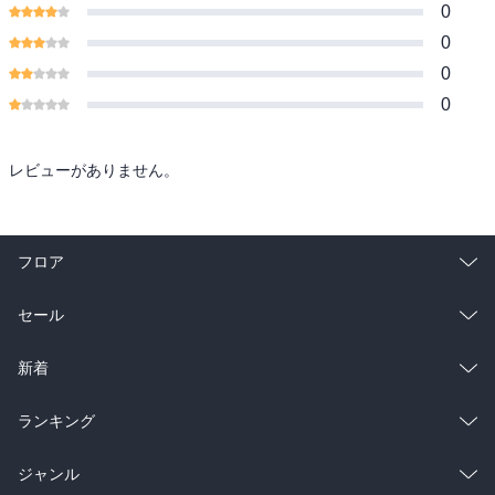
0
0
0
0
レビューがありません。
フロア
総合
コミック
セール
ラノベ
小説
総合
コミック
新着
雑誌・グラビア
ビジネス・実用
ラノベ
小説
総合
コミック
ランキング
BL・TL
雑誌・グラビア
ビジネス・実用
ラノベ
小説
総合
コミック
ジャンル