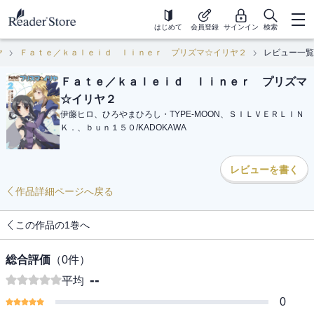
はじめて
会員登録
サインイン
検索
ヤ
Ｆａｔｅ／ｋａｌｅｉｄ ｌｉｎｅｒ プリズマ☆イリヤ２
レビュー一覧
Ｆａｔｅ／ｋａｌｅｉｄ ｌｉｎｅｒ プリズマ
☆イリヤ２
伊藤ヒロ、ひろやまひろし・TYPE-MOON、ＳＩＬＶＥＲＬＩＮ
Ｋ．、ｂｕｎ１５０
/
KADOKAWA
レビューを書く
作品詳細ページへ戻る
この作品の1巻へ
総合評価
（
0
件）
--
平均
0