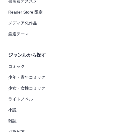
書店員オススメ
Reader Store 限定
メディア化作品
厳選テーマ
ジャンルから探す
コミック
少年・青年コミック
少女・女性コミック
ライトノベル
小説
雑誌
グラビア