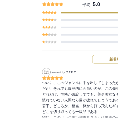
5.0
平均
新着
powered by ブクログ
ついに、このジャンルに手を出してしまったか
だが、それでも爆発的に面白いのが、この先生
どれだけ、性格が破綻してても、美男美女なキ
慣れていない人間なら目が疲れてしまうであろ
若干、どころか、相当、枠から打っ飛んだギャ
どこを切り取っても一級品である

特に、この『レジデン都市５０５』は主役の