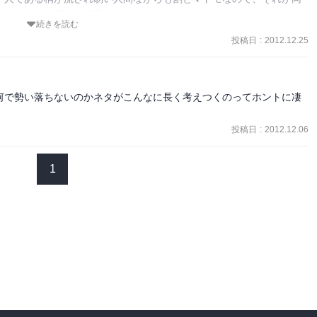
せており、笑いに拍車をかけている

続きを読む
なので二巻が出るか、微妙に不安ではある
投稿日
:
2012.12.25
何で勢い落ちないのかネタがこんなに長く考えつくのってホントに凄
投稿日
:
2012.12.06
1