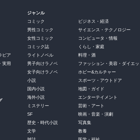
ジャンル
コミック
ビジネス・経済
男性コミック
サイエンス・テクノロジー
女性コミック
コンピュータ・情報
コミック誌
くらし・家庭
ラビア
ライトノベル
料理・酒
・実用
男子向けラノベ
ファッション・美容・ダイエッ
女子向けラノベ
ホビー&カルチャー
小説
スポーツ・アウトドア
国内小説
地図・ガイド
海外小説
エンターテイメント
グ
ミステリー
芸術・アート
SF
映画・音楽・演劇
歴史・時代小説
写真集
文学
教養
雑誌
医学・福祉