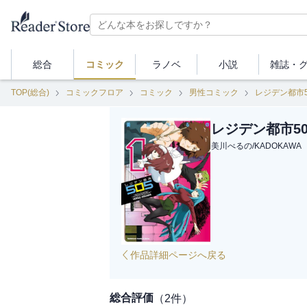
総合
コミック
ラノベ
小説
雑誌・
TOP(総合)
コミックフロア
コミック
男性コミック
レジデン都市5
レジデン都市505
美川べるの
/
KADOKAWA
作品詳細ページへ戻る
総合評価
（
2
件）