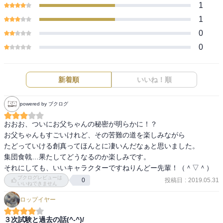
1
1
0
0
新着順
いいね！順
powered by ブクログ
おおお、ついにお父ちゃんの秘密が明らかに！？

お父ちゃんもすごいけれど、その苦難の道を楽しみながら

たどっていける創真ってほんとに凄いんだなぁと思いました。

集団食戟…果たしてどうなるのか楽しみです。

それにしても、いいキャラクターですねりんどー先輩！（＾▽＾）
ブクログレビューは
投稿日
:
2019.05.31
0
いいねできません
ロップイヤー
３次試験と過去の話(^-^)/