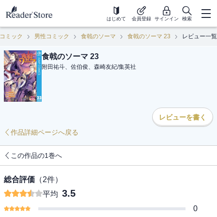
はじめて
会員登録
サインイン
検索
コミック
男性コミック
食戟のソーマ
食戟のソーマ 23
レビュー一覧
食戟のソーマ 23
附田祐斗、佐伯俊、森崎友紀
/
集英社
レビューを書く
作品詳細ページへ戻る
この作品の1巻へ
総合評価
（
2
件）
3.5
平均
0