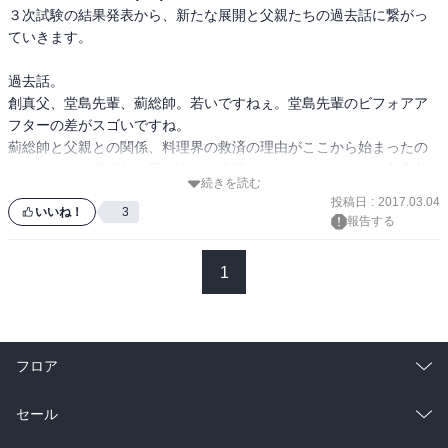
３次試験の結果発表から、新たな展開と父親たちの過去話に繋がっ
ていきます。

過去話。

創真父、堂島先輩、薊総帥。若いですねぇ。堂島先輩のビフォアア
フターの差がスゴいですね。

薊総帥と父親との関係、料理界の救済の理由がここから始まったの
だとしたら、薊総帥の思い込みも半端ないですね。どれだけ創真父
続きを読む
投稿日
:
2017.03.04
いいね！
3
報告する
1
フロア
総合
コミック
セール