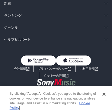
ラノベ
小説
総合
コミック
新着
雑誌・グラビア
ビジネス・実用
ラノベ
小説
総合
コミック
ランキング
BL・TL
雑誌・グラビア
ビジネス・実用
ラノベ
小説
総合
コミック
ジャンル
BL・TL
雑誌・グラビア
ビジネス・実用
ラノベ
小説
コミック
男性コミック
ヘルプ&サポート
BL・TL
雑誌・グラビア
ビジネス・実用
女性コミック
コミック誌
初めての方へ
ヘルプ
BL・TL
ライトノベル
男子向けラノベ
よくあるご質問
お問い合わせ
会社情報
プライバシーポリシー
ご利用条件
女子向けラノベ
小説
利用規約
クッキーの詳細
国内小説
海外小説
Copyright 2017 - 2026 Sony Music Entertainment(Japan) Inc.
By clicking “Accept All Cookies”, you agree to the storing of
ミステリー
SF
Information on the site is for the Japan domestic market only
cookies on your device to enhance site navigation, analyze
powered by
site usage, and assist in our marketing efforts.
Cookie
Policy
歴史・時代小説
文学