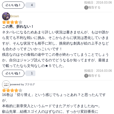
投稿日
:
2016.03.06
いいね！
4
報告する
Brown
この男、折れない！
ネタバレになるためあまり詳しい状況は書きませんが、もはや誰か
ら見ても不利な戦いに挑み、そこからさらに状況は悪化していきま
すが、そんな状況でも相手に対し、挑発的な創真が絵の上手さなど
も合わさってすごいかっこいいです！

残念なのはその食戟の途中でこの巻が終わってしまうことでしょう
か。自分はジャンプ読んでるのでどうなるか知ってますが、最後ま
で載ってたなら文句なしの★５でした。
投稿日
:
2016.03.06
いいね！
1
報告する
powered by ブクログ
16巻は「切り替え」という感じでちょっとあれ？と思ったんです
が、

本格的に新章突入というムードでまたアガッてきましたね〜。

叡山先輩…結構スゴイ人のはずなのに、すっかり変顔番長に
