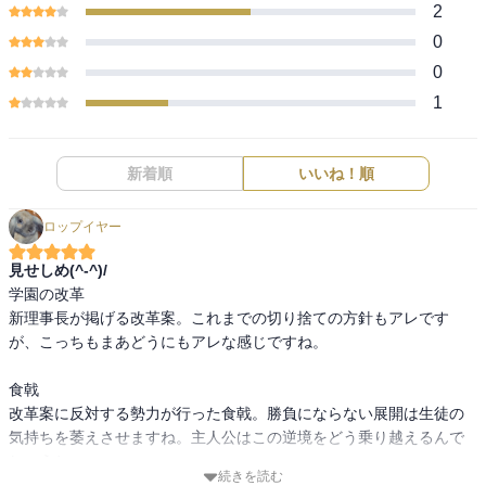
2
0
0
1
新着順
いいね！順
ロップイヤー
見せしめ(^-^)/
学園の改革

新理事長が掲げる改革案。これまでの切り捨ての方針もアレです
が、こっちもまあどうにもアレな感じですね。

食戟

改革案に反対する勢力が行った食戟。勝負にならない展開は生徒の
気持ちを萎えさせますね。主人公はこの逆境をどう乗り越えるんで
しょうね。

続きを読む