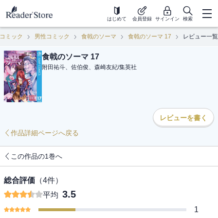
はじめて
会員登録
サインイン
検索
コミック
男性コミック
食戟のソーマ
食戟のソーマ 17
レビュー一覧
食戟のソーマ 17
附田祐斗、佐伯俊、森崎友紀
/
集英社
レビューを書く
作品詳細ページへ戻る
この作品の1巻へ
総合評価
（
4
件）
3.5
平均
1