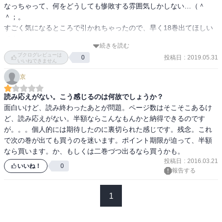
なっちゃって、何をどうしても惨敗する雰囲気しかしない…（＾
＾；。

すごく気になるところで引かれちゃったので、早く18巻出てほしい
です。
続きを読む
ブクログレビューは
投稿日
:
2019.05.31
0
いいねできません
京
読み応えがない。こう感じるのは何故でしょうか？
面白いけど、読み終わったあとが問題。ページ数はそこそこあるけ
ど、読み応えがない。半額ならこんなもんかと納得できるのです
が。。。個人的には期待したのに裏切られた感じです。残念。これ
で次の巻が出ても買うのを迷います。ポイント期限が迫って、半額
なら買います。か、もしくは二巻づつ出るなら買うかも。
投稿日
:
2016.03.21
いいね！
0
報告する
1