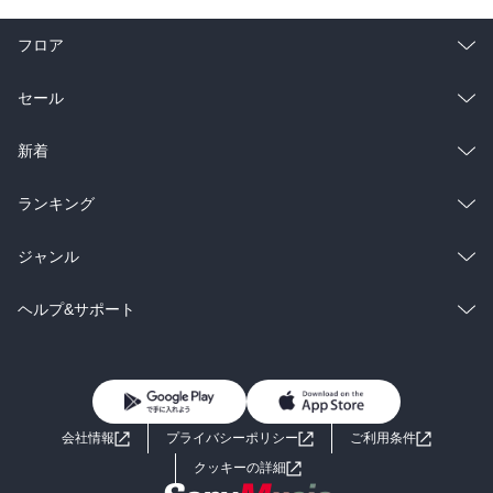
フロア
総合
コミック
セール
ラノベ
小説
総合
コミック
新着
雑誌・グラビア
ビジネス・実用
ラノベ
小説
総合
コミック
ランキング
BL・TL
雑誌・グラビア
ビジネス・実用
ラノベ
小説
総合
コミック
ジャンル
BL・TL
雑誌・グラビア
ビジネス・実用
ラノベ
小説
コミック
男性コミック
ヘルプ&サポート
BL・TL
雑誌・グラビア
ビジネス・実用
女性コミック
コミック誌
初めての方へ
ヘルプ
BL・TL
ライトノベル
男子向けラノベ
よくあるご質問
お問い合わせ
会社情報
プライバシーポリシー
ご利用条件
女子向けラノベ
小説
利用規約
クッキーの詳細